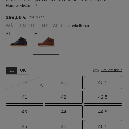
Leder passt sich perfekt an Ihre Fußform an. Meisterhafte
Handwerkskunst!
299,00 €
inkl. MwSt.
WÄHLEN SIE EINE FARBE
dunkelbraun
Größentabelle
EU
UK
39
40
40,5
41
42
42.5
43
44
44,5
45
46
46,5