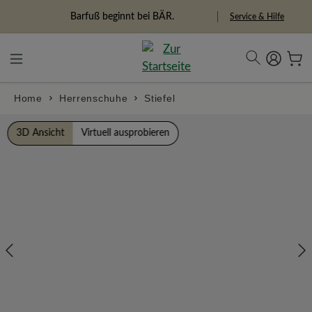
alt springen
Freiheitspioniere
Service & Hilfe
Home
Herrenschuhe
Stiefel
Bildergalerie überspringen
3D Ansicht
Virtuell ausprobieren