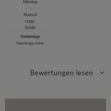
Sohlentyp
Naturkrepp-Sohle
Bewertungen lesen
1 von 1 Bewertungen
4 von 5 Sternen
Durchschnittliche Bewertung von