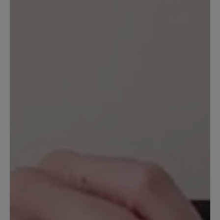
werden. Man kann sogar eine
orthopädische Einlegesohle benutzen,
falls das mal zwischenzeitlich notwendig
sein sollte. Als einzig relevanten
Kritikpunkt würde ich sehen, dass die
Schnürung fast ans eigene Limit stößt,
wenn man einen eher flachen Fuß hat.
Bei einem höheren Spann ist das
bestimmt anders. Insgesamt einer der
bequemsten Schuhe, die ich je hatte. Ist
sein Geld echt wert.