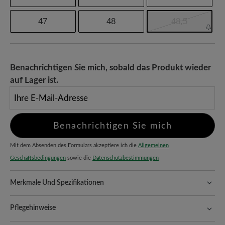
47
48
48,5
Benachrichtigen Sie mich, sobald das Produkt wieder
auf Lager ist.
Ihre E-Mail-Adresse
Benachrichtigen Sie mich
Mit dem Absenden des Formulars akzeptiere ich die
Allgemeinen
Geschäftsbedingungen
sowie die
Datenschutzbestimmungen
Merkmale Und Spezifikationen
Freeyourfeet!
Die perfekte Passform mit 100% Zehenfreiheit.
Natürlich geformte Schuhe, handgefertigt hergestellt.
Pflegehinweise
Qualität, die man spürt:
Gefettetes Rindnappaleder punktet mit