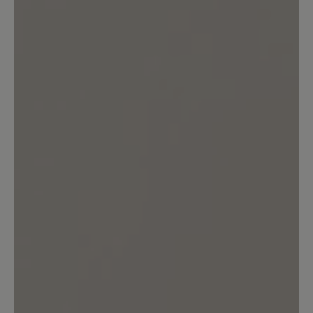
0%
Perfekt (0)
100%
Sehr gut (1)
0%
Gut (0)
0%
Akzeptierbar (0)
0%
Unbefriedigend (0)
Bewerten Sie dieses Produkt!
Teilen Sie Ihre Erfahrungen mit anderen
Kunden.
Bewertung schreiben