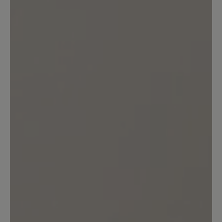
Sortiert nach
1
Bewertung
30. Oktober 2023 19:43
Bewertung mit 4 von 5 Sternen
Wundervoller Schuh
Ich habe mir den Schuh gekauft, weil er
vom Laufgefühl sehr an einen
Barfußschuh erinnert. Das Leder
erscheint qualitativ sehr hochwertig.
Die Naturkreppsohle ist hervorragend
im Trockenen. Der Wechsel vom Regen
auf glatte Fliesen kann etwas rutschig