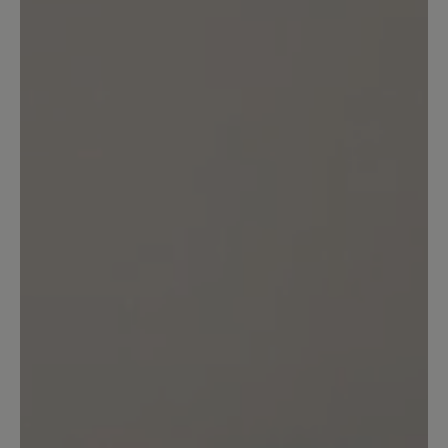
Die Naturkreppsohle ist hervorragend
im Trockenen. Der Wechsel vom Regen
auf glatte Fliesen kann etwas rutschig
werden. Man kann sogar eine
orthopädische Einlegesohle benutzen,
falls das mal zwischenzeitlich notwendig
sein sollte. Als einzig relevanten
Kritikpunkt würde ich sehen, dass die
Schnürung fast ans eigene Limit stößt,
wenn man einen eher flachen Fuß hat.
Bei einem höheren Spann ist das
bestimmt anders. Insgesamt einer der
bequemsten Schuhe, die ich je hatte. Ist
sein Geld echt wert.