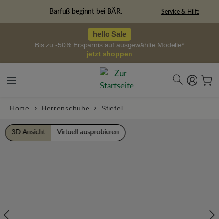
alt springen
Freiheitspioniere
Service & Hilfe
hello Sale
Bis zu -50% Ersparnis auf ausgewählte Modelle*
jetzt shoppen
Home
Herrenschuhe
Stiefel
Bildergalerie überspringen
3D Ansicht
Virtuell ausprobieren