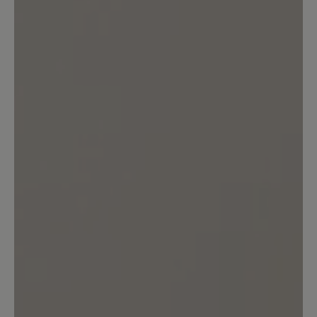
Kunden.
Bewertung schreiben
Sortiert nach
1
Bewertung
30. Oktober 2023 19:43
Bewertung mit 4 von 5 Sternen
Wundervoller Schuh
Ich habe mir den Schuh gekauft, weil er
vom Laufgefühl sehr an einen
Barfußschuh erinnert. Das Leder
erscheint qualitativ sehr hochwertig.