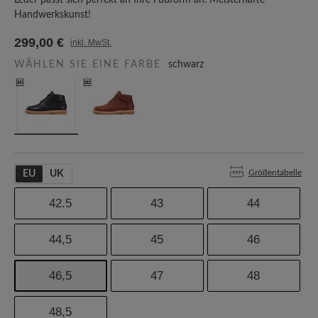
Leder passt sich perfekt an Ihre Fußform an. Meisterhafte
Handwerkskunst!
299,00 €
inkl. MwSt.
WÄHLEN SIE EINE FARBE
schwarz
Größentabelle
EU
UK
42.5
43
44
44,5
45
46
46,5
47
48
48,5