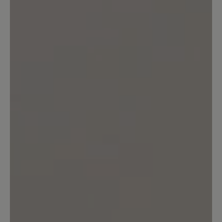
to see this being improved. - The leather
sole and the rubber sole get dirty VERY
easily because their surface is kind of
porous. Since they are in a light color,
the dirt really stands out and mine look
already quite shabby after normal city
use for about a month. Great value
overall and they are still the best looking
and warmest city boots I have found in
the minimalist market.