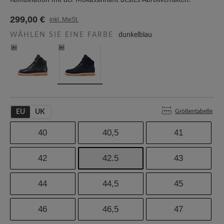
Kombination mit der Mokassinnaht bestes Abrollverhalten.
299,00 €
inkl. MwSt.
WÄHLEN SIE EINE FARBE
dunkelblau
Größentabelle
EU
UK
40
40,5
41
42
42.5
43
44
44,5
45
46
46,5
47