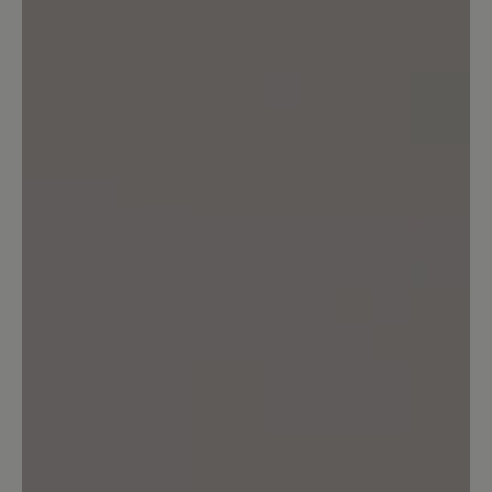
Bewerten Sie dieses Produkt!
Teilen Sie Ihre Erfahrungen mit anderen
Kunden.
Bewertung schreiben
Sortiert nach
1
Bewertung
24. Dezember 2022 09:27
Bewertung mit 4 von 5 Sternen
Great pair of winter boots