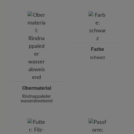
Marke:
BÄR
BÄR GmbH
Pleidelsheimer Str. 15/1, 74321 Bietigheim-Bissingen,
Deutschland
E-mail:
kundenbetreuung@baer-schuhe.de
Telefon: 0800 51 65 65 56 (gebührenfrei)
Farbe
schwarz
Obermaterial
Rindnappaleder
wasserabweisend