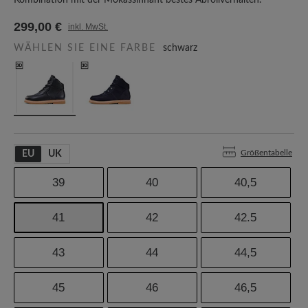
Kombination mit der Mokassinnaht bestes Abrollverhalten.
299,00 €
inkl. MwSt.
WÄHLEN SIE EINE FARBE
schwarz
Größentabelle
EU
UK
39
40
40,5
41
42
42.5
43
44
44,5
45
46
46,5