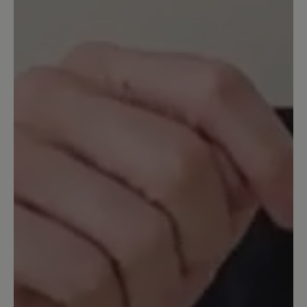
to see this being improved. - The leather
sole and the rubber sole get dirty VERY
easily because their surface is kind of
porous. Since they are in a light color,
the dirt really stands out and mine look
already quite shabby after normal city
use for about a month. Great value
overall and they are still the best looking
and warmest city boots I have found in
the minimalist market.