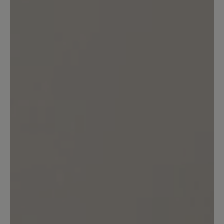
Bewerten Sie dieses Produkt!
Teilen Sie Ihre Erfahrungen mit anderen
Kunden.
Bewertung schreiben
Sortiert nach
1
Bewertung
24. Dezember 2022 09:27
Bewertung mit 4 von 5 Sternen
Great pair of winter boots