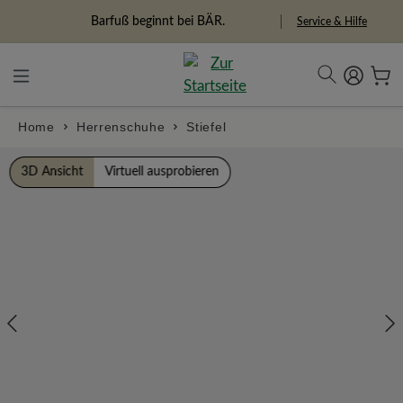
alt springen
Freiheitspioniere
Service & Hilfe
Home
Herrenschuhe
Stiefel
Bildergalerie überspringen
3D Ansicht
Virtuell ausprobieren