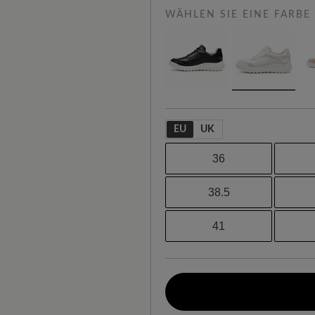
WÄHLEN SIE EINE FARBE
EU
UK
36
38.5
41