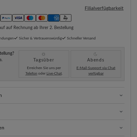
Filialverfügbarkeit
f auf Rechnung ab Ihrer 2. Bestellung
endungen
Sicher & Vertrauenswürdig
Schneller Versand
tellung?
a.
Tagsüber
Abends
Erreichen Sie uns per
E-Mail-Support via Chat
Telefon
oder
Live-Chat
.
verfügbar
n
ssform mit 100% Zehenfreiheit. Natürlich geformte
llt.
e, elegante Oberfläche des Nappaleders mit der weichen,
ben beide Materialien geschmeidig, gepflegt und optimal
en
ders. Eine harmonische Balance aus Robustheit und