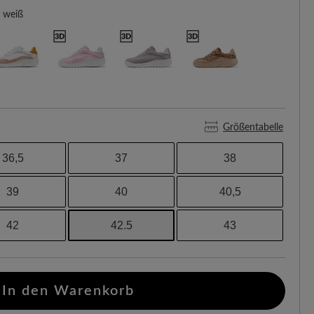
weiß
Größentabelle
36,5
37
38
39
40
40,5
42
42.5
43
In den Warenkorb