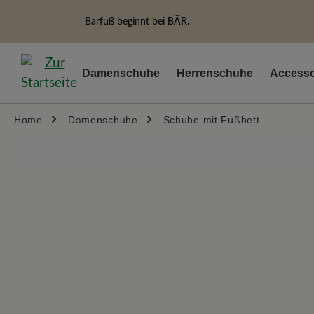
springen
Zur Hauptnavigation springen
Barfuß beginnt bei BÄR.
Damenschuhe
Herrenschuhe
Accesso
Home
Damenschuhe
Schuhe mit Fußbett
Bildergalerie überspringen