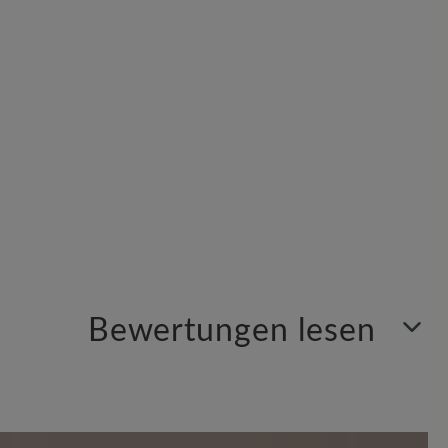
Bewertungen lesen
Sortiert nach
1
-
10
von
11
Bewertungen