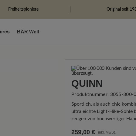
Freiheitspioniere
Original seit 19
ires
BÄR Welt
QUINN
Produktnummer:
3055-300-0
Sportlich, als auch chic komb
ultraleichte Light-Hike-Sohle
zeugen von hochwertiger Han
259,00 €
inkl. MwSt.