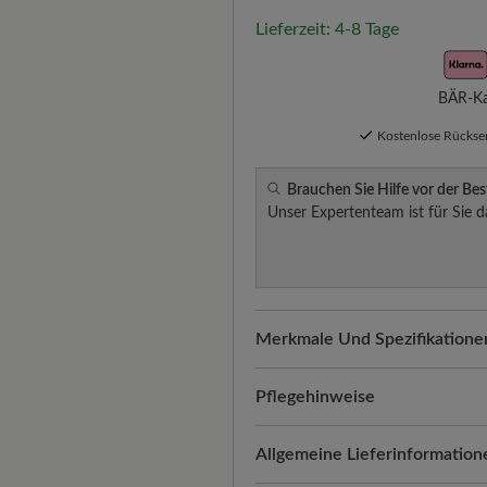
Lieferzeit: 4-8 Tage
BÄR-Kau
Kostenlose Rücks
Brauchen Sie Hilfe vor der Bes
Unser Expertenteam ist für Sie d
Merkmale Und Spezifikatione
Freeyourfeet!
Die perfekte Pa
Schuhe, handgefertigt hergeste
Pflegehinweise
Qualität, die man spürt:
Glatt
Mit der richtigen Pflege blei
Allgemeine Lieferinformation
samtigen Haptik des Veloursle
geschützt. So geht’s:
Flexibilität.