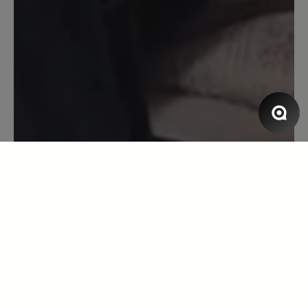
Schuhe sind so weich und bequem, dass
ich sie gar nicht mehr ausziehen möchte.
Ich bekomme endlich keine Druckstellen
mehr und meine Füße tun nicht mehr
weh. Nach ein paar Tagen tragen, habe
ich auch genug Platz vorne für die
Zehen, da das Material etwas
nachgegeben hat. Perfekt. Ich werde
mir wohl noch ein Paar von denen
kaufen…
30. Mai 2025 20:06
Bewertung mit 5 von 5 Sternen
Super Schihe
Ich hätte nicht geglaubt, dass die