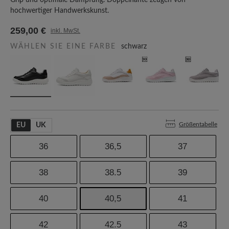
Grip und optimale Dämpfung. Doppelnähte zeugen von
hochwertiger Handwerkskunst.
259,00 €
inkl. MwSt.
WÄHLEN SIE EINE FARBE
schwarz
Größentabelle
EU
UK
36
36,5
37
38
38.5
39
40
40,5
41
42
42.5
43