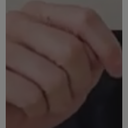
zu kaufen.
Unser Kommentar: Schade, dass Sie nicht
zufrieden sind. Blasen an der Ferse sind in der
Regel auf individuelle anatomische
Gegebenheiten zurückzuführen. Eine
Passformoptimierung erreichen Sie durch die
Verwendung einer Halbeinlegesohle, die im
Fersenbereich unter die Sohle gelegt wird. Sie
haben damit einen minimal höheren Stand im
Fersenbereich und der Sitz ist dann optimal.
Wenn Sie dazu Fragen haben, wenden Sie sich
gerne an unseren Kundenservice unter 0049
7142 9566 10.
13. November 2025 12:35