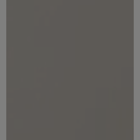
Teilen Sie Ihre Erfahrungen mit anderen
Kunden.
Bewertung schreiben
Sortiert nach
1
-
10
von
11
Bewertungen
27. Mai 2026 10:36
Bewertung mit 1 von 5 Sternen
Hochwertig und schön, aber hohe
Hinterkappe führt zu Schmerzen