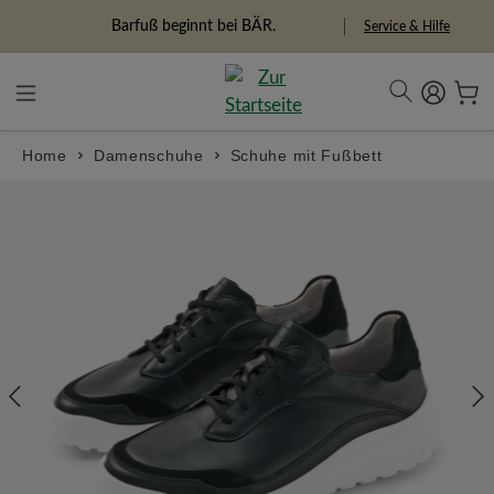
alt springen
Freiheitspioniere
Service & Hilfe
Home
Damenschuhe
Schuhe mit Fußbett
Bildergalerie überspringen