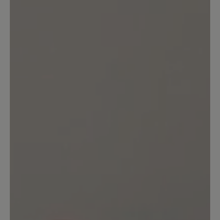
Habe mir ein Paar in weiß und schwarz
gekauft. Die Schuhe sind sehr gut
verarbeitet und schön. Allerdings hatte
ich nach dem ersten Tragen massive
Blasen auf Höhe Ende Hinterkappe und
Schmerzen an der Achillessehne. Ich
probierte es mit dem zweiten Paar -
leider dasselbe. Ich kann die Schuhe
unmöglich tragen und wollte sie
zurückgeben. Leider keine
Rückgabemöglichkeit bei getragenen
Schuhen - 518 Euro in den Wind
geschossen. Paar 1 zwei Stunden
getragen, Paar 2 eine halbe Stunde. Ich
liebe Bär-Schuhe und habe ca. 10 Paar
zu Hause - alle sind bequem und
schmerzfrei zu tragen. Das hat mich sehr
enttäuscht. Ich empfehle allen mit
empfindlichen Fersen, die Schuhe nicht