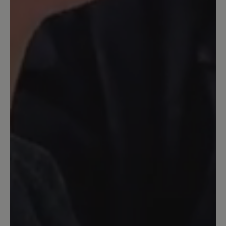
Bewertung mit 4 von 5 Sternen
Sehr schön und modern 👍
Hab den Quinn in weiss und schwarz
bereits. In leo nun auch und sehr schick
und trendy! Allerdings nicht so weich
wie in weiss und schwarz 😁 Aber das
nehme ich in Kauf....
11. Oktober 2025 15:54
Bewertung mit 5 von 5 Sternen
Perfekt!
So ein super toller Schuh! Leo-Muster
ist klasse, Schuh fällt wie immer in