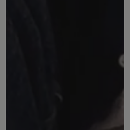
meiner Größe lt. Größentabelle aus. Es
ist mein dritter Bär-Schuh und ich liebe
ihn!
15. Juni 2025 16:02
Bewertung mit 5 von 5 Sternen
Mein Lieblingsschuh
Ich habe leider erst vor kurzem die
Marke Bär entdeckt. Ich bin einfach
begeistert von der Qualität der Schuhe,
diese findet man in keinem normalen
Schuhladen. Ich hatte mir direkt diese
Schuhe in Sand gekauft, weil ich die
Farbe und das Rauleder liebe. Und es
war Liebe auf den ersten Blick. Die