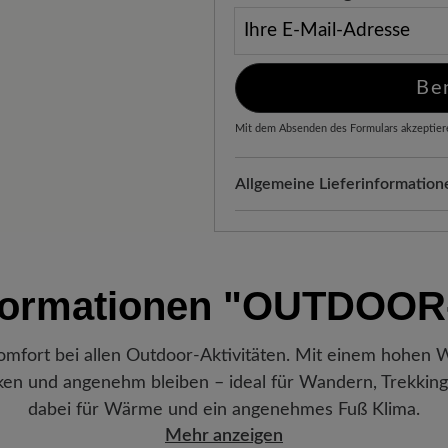
Ihre E-Mail-Adresse
Be
Mit dem Absenden des Formulars akzeptier
Allgemeine Lieferinformation
Versand- und Verpackungskos
automatisch Ihrem Warenkorb 
Freuen Sie sich auf Ihr Paket!
formationen
"OUTDOOR
verlassen hat, erhalten Sie ei
Sendungsnummer können Sie g
Lieblingsstück gerade befindet
mfort bei allen Outdoor-Aktivitäten. Mit einem hohen Wo
cken und angenehm bleiben – ideal für Wandern, Trekking
dabei für Wärme und ein angenehmes Fuß Klima.
Mehr anzeigen