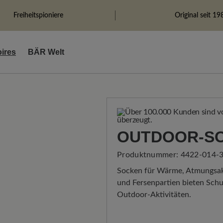
Freiheitspioniere
Original seit 19
ires
BÄR Welt
OUTDOOR-S
Produktnummer:
4422-014-
Socken für Wärme, Atmungsakti
und Fersenpartien bieten Schu
Outdoor-Aktivitäten.