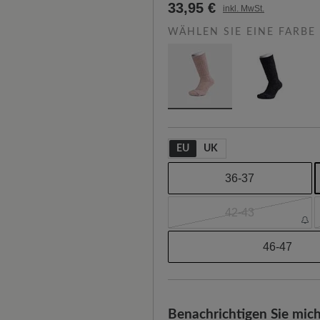
33,95 €
inkl. MwSt.
WÄHLEN SIE EINE FARBE
EU
UK
36-37
42-43
46-47
Benachrichtigen Sie mich