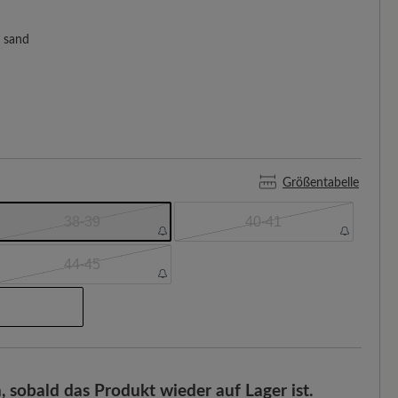
sand
Größentabelle
38-39
40-41
44-45
, sobald das Produkt wieder auf Lager ist.