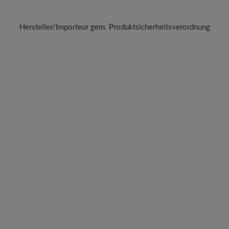
Hersteller/Importeur gem. Produktsicherheitsverordnung
Marke: FV Allgäuer Bergstrumcmc
FV Allgäuer Bergstrumpf GmbH
Leutkircher Str. 39-41, 88316 Isny, Deutschland
E-Mail: info@veith-socks.de