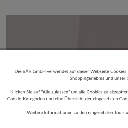
0 von 0 Bewertungen
Durchschnittliche Bewertung
Bewerten Sie dieses Produkt!
Teilen Sie Ihre Erfahrungen 
Die BÄR GmbH verwendet auf dieser Webseite Cookies und
Kunden.
Shoppingerlebnis und unser 
Klicken Sie auf "Alle zulassen" um alle Cookies zu akzeptie
Bewertung schreiben
Cookie-Kategorien und eine Übersicht der eingesetzten Cookie
Weitere Informationen zu den eingesetzten Tools 