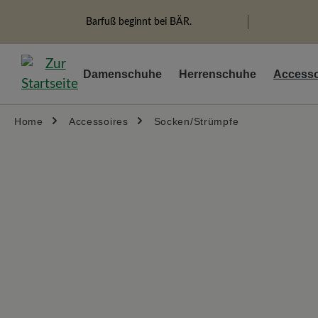
springen
Zur Hauptnavigation springen
Barfuß beginnt bei BÄR.
Damenschuhe
Herrenschuhe
Accesso
Home
Accessoires
Socken/Strümpfe
Bildergalerie überspringen