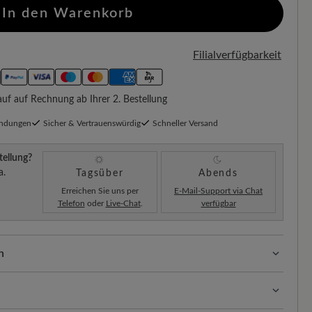
In den Warenkorb
Filialverfügbarkeit
f auf Rechnung ab Ihrer 2. Bestellung
endungen
Sicher & Vertrauenswürdig
Schneller Versand
tellung?
a.
Tagsüber
Abends
Erreichen Sie uns per
E-Mail-Support via Chat
Telefon
oder
Live-Chat
.
verfügbar
n
ssform mit 100% Zehenfreiheit. Natürlich geformte
llt.