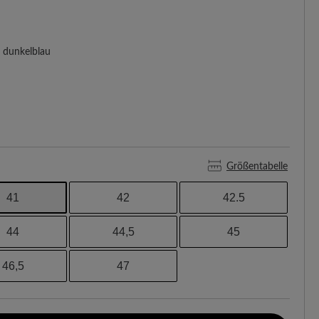
dunkelblau
Größentabelle
41
42
42.5
44
44,5
45
46,5
47