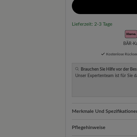
Lieferzeit: 2-3 Tage
BÄR-Kau
Kostenlose Rücks
Brauchen Sie Hilfe vor der Bes
Unser Expertenteam ist für Sie d
Merkmale Und Spezifikatione
Freeyourfeet!
Die perfekte Pa
Schuhe, handgefertigt hergeste
Pflegehinweise