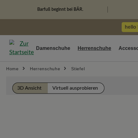
springen
Zur Hauptnavigation springen
Barfuß beginnt bei BÄR.
hello
Damenschuhe
Herrenschuhe
Accesso
Home
Herrenschuhe
Stiefel
Bildergalerie überspringen
3D Ansicht
Virtuell ausprobieren