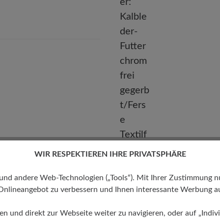
E-mail:
kundenbetreuung@baer-schuhe.de
Telefon: 0800 51 65 65 56 (gebührenfrei)
WIR RESPEKTIEREN IHRE PRIVATSPHÄRE
Futter
 andere Web-Technologien („Tools“). Mit Ihrer Zustimmung nutz
Kalbleder-Futter chromfrei
Onlineangebot zu verbessern und Ihnen interessante Werbung au
gegerbt/Ferse Textilfutter
ren und direkt zur Webseite weiter zu navigieren, oder auf „Indivi