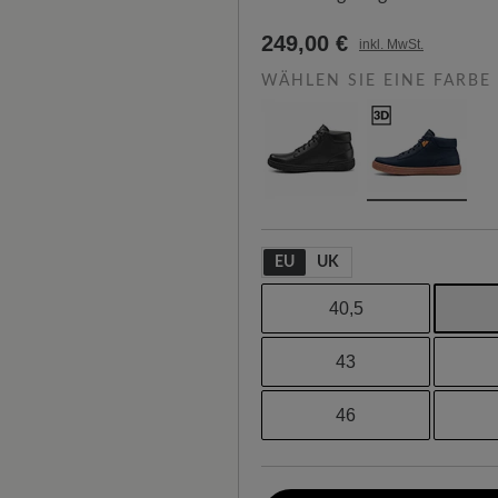
249,00 €
inkl. MwSt.
WÄHLEN SIE EINE FARBE
EU
UK
40,5
43
46