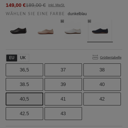
149,00 €
189,00 €
inkl. MwSt.
WÄHLEN SIE EINE FARBE
dunkelblau
Größentabelle
EU
UK
36,5
37
38
38.5
39
40
40,5
41
42
42.5
43