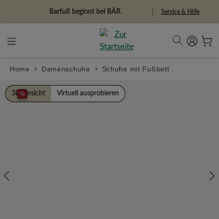
alt springen
Freiheitspioniere
Service & Hilfe
Home
Damenschuhe
Schuhe mit Fußbett
Bildergalerie überspringen
3D Ansicht
Virtuell ausprobieren
%