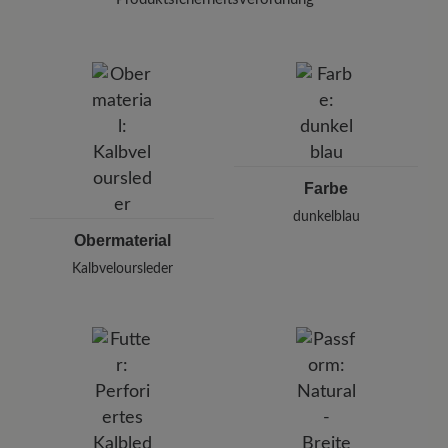
Marke:
BÄR
BÄR GmbH
Pleidelsheimer Str. 15/1, 74321 Bietigheim-Bissingen,
Deutschland
E-mail:
kundenbetreuung@baer-schuhe.de
Telefon: 0800 51 65 65 56 (gebührenfrei)
Farbe
dunkelblau
Obermaterial
Kalbveloursleder