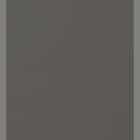
Bewertung schreiben
Sortiert nach
1
Bewertung
26. März 2025 17:14
Bewertung mit 5 von 5 Sternen
Schöner bequemer Schuh
Ich habe diesen Schuh seit 2 Jahren in
weiß, ist super bequem, sieht gut aus,
leider geht der Gummi auf der
Oberseite kaputt vom vielen Dehnen,
zieht Fäden, was nun nicht mehr sehr
schön aussieht. Schade bei dem Preis!