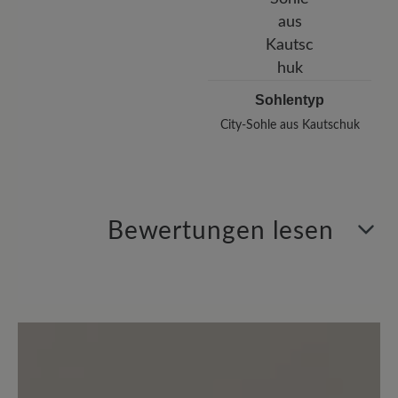
Sohlentyp
City-Sohle aus Kautschuk
Bewertungen lesen
1 von 1 Bewertungen
5 von 5 Sternen
Durchschnittliche Bewertung von