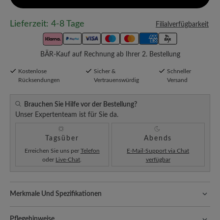
Lieferzeit: 4-8 Tage
Filialverfügbarkeit
BÄR-Kauf auf Rechnung ab Ihrer 2. Bestellung
Kostenlose
Sicher &
Schneller
Rücksendungen
Vertrauenswürdig
Versand
Brauchen Sie Hilfe vor der Bestellung?
Unser Expertenteam ist für Sie da.
Tagsüber
Abends
Erreichen Sie uns per
Telefon
E-Mail-Support via Chat
oder
Live-Chat
.
verfügbar
Merkmale Und Spezifikationen
Freeyourfeet!
Die perfekte Passform mit 100% Zehenfreiheit.
Natürlich geformte Schuhe, handgefertigt hergestellt.
Pflegehinweise