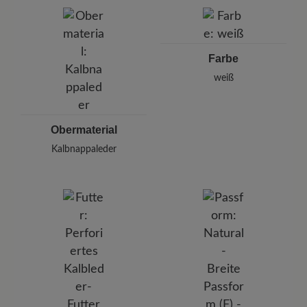
BÄR GmbH
Pleidelsheimer Str. 15/1, 74321 Bietigheim-Bissingen,
Deutschland
E-mail:
kundenbetreuung@baer-schuhe.de
Farbe
Telefon: 0800 51 65 65 56 (gebührenfrei)
weiß
Obermaterial
Kalbnappaleder