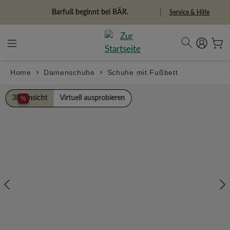
alt springen
Freiheitspioniere
Service & Hilfe
Home
Damenschuhe
Schuhe mit Fußbett
Bildergalerie überspringen
3D Ansicht
Virtuell ausprobieren
%