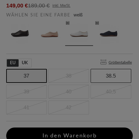
149,00 €
189,00 €
inkl. MwSt.
WÄHLEN SIE EINE FARBE
weiß
Größentabelle
EU
UK
37
38
38.5
39
40
40,5
41
42
In den Warenkorb