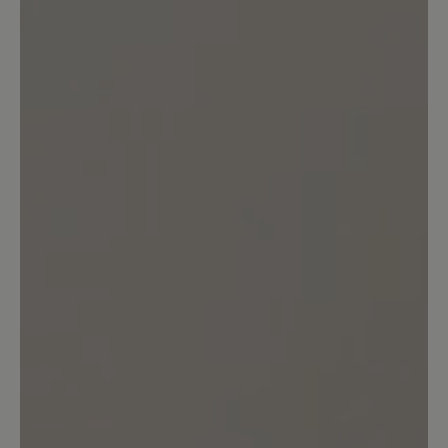
Sortiert nach
1
Bewertung
26. März 2025 17:14
Bewertung mit 5 von 5 Sternen
Schöner bequemer Schuh
Ich habe diesen Schuh seit 2 Jahren in
weiß, ist super bequem, sieht gut aus,
leider geht der Gummi auf der
Oberseite kaputt vom vielen Dehnen,
zieht Fäden, was nun nicht mehr sehr
schön aussieht. Schade bei dem Preis!