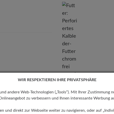
BÄR GmbH
leidelsheimer Str. 15/1, 74321 Bietigheim-Bissingen, Deutschla
E-mail:
kundenbetreuung@baer-schuhe.de
Telefon: 0800 51 65 65 56 (gebührenfrei)
WIR RESPEKTIEREN IHRE PRIVATSPHÄRE
 andere Web-Technologien („Tools“). Mit Ihrer Zustimmung nutz
Onlineangebot zu verbessern und Ihnen interessante Werbung au
ren und direkt zur Webseite weiter zu navigieren, oder auf „Indivi