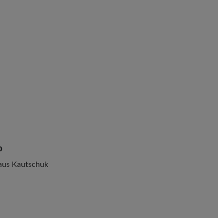
p
 aus Kautschuk