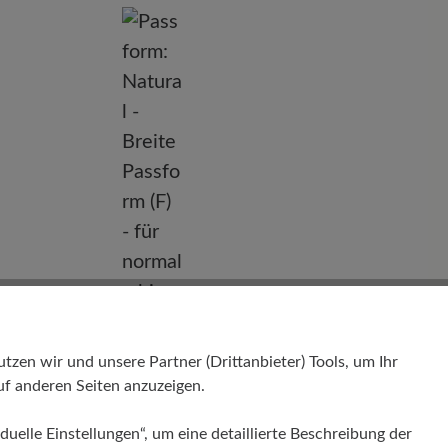
nd
en wir und unsere Partner (Drittanbieter) Tools, um Ihr
f anderen Seiten anzuzeigen.
Passform
Natural - Breite Passform (F) - für
duelle Einstellungen“, um eine detaillierte Beschreibung der
normale bis breite Füße