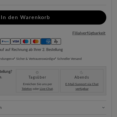
In den Warenkorb
Filialverfügbarkeit
f auf Rechnung ab Ihrer 2. Bestellung
endungen
Sicher & Vertrauenswürdig
Schneller Versand
tellung?
a.
Tagsüber
Abends
Erreichen Sie uns per
E-Mail-Support via Chat
Telefon
oder
Live-Chat
.
verfügbar
n
ssform mit 100% Zehenfreiheit. Natürlich geformte