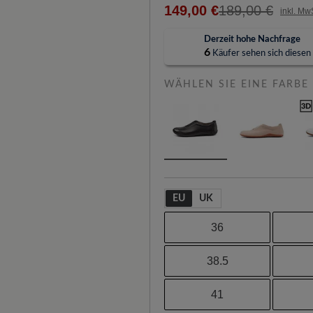
149,00 €
189,00 €
inkl. Mw
Derzeit hohe Nachfrage
6
Käufer sehen sich diesen A
WÄHLEN SIE EINE FARBE
EU
UK
36
38.5
41