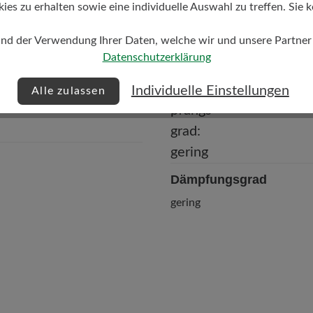
Futter
s zu erhalten sowie eine individuelle Auswahl zu treffen. Sie k
Perforiertes Kalbleder-Futte
gegerbt/Ferse Textilfutter
und der Verwendung Ihrer Daten, welche wir und unsere Partner d
Datenschutzerklärung
Individuelle Einstellungen
Alle zulassen
Dämpfungsgrad
gering