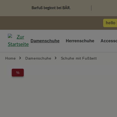
springen
Zur Hauptnavigation springen
Barfuß beginnt bei BÄR.
hello
Damenschuhe
Herrenschuhe
Accesso
Home
Damenschuhe
Schuhe mit Fußbett
Bildergalerie überspringen
%