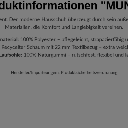
duktinformationen
"MU
verlassen hat, erhalten Sie ei
Sendungsnummer können Sie g
Lieblingsstück gerade befindet
. Der moderne Hausschuh überzeugt durch sein außer
Materialien, die Komfort und Langlebigkeit vereinen.
aterial:
100% Polyester – pflegeleicht, strapazierfähig u
Recycelter Schaum mit 22 mm Textilbezug – extra weich
Laufsohle:
100% Naturgummi – rutschfest, flexibel und l
Hersteller/Importeur gem. Produktsicherheitsverordnung
Marke: Toni Pons
Antoni Pons S.A.
Can Pau Birol, 32, 17005 Girona, Spanien
E-Mail: tonipons@tonipons.com