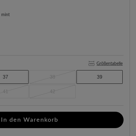
mint
Größentabelle
37
38
39
41
42
In den Warenkorb