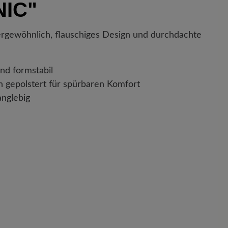
NIC"
ne Versandbestätigung. Mit der beigefügten
enau nachverfolgen, wo sich Ihr neues BÄR
.
gewöhnlich, flauschiges Design und durchdachte
nd formstabil
 gepolstert für spürbaren Komfort
anglebig