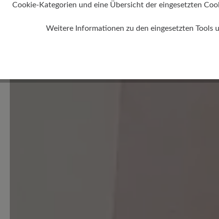
Cookie-Kategorien und eine Übersicht der eingesetzten Cookie
0 von 0 Bewertungen
Weitere Informationen zu den eingesetzten Tools 
Durchschnittliche Bewertung
Bewerten Sie dieses Produkt!
Teilen Sie Ihre Erfahrungen 
Kunden.
Bewertung schreiben