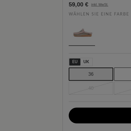
59,00 €
inkl. MwSt.
WÄHLEN SIE EINE FARBE
EU
UK
36
40