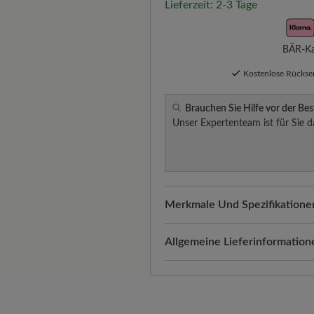
Lieferzeit: 2-3 Tage
BÄR-Kau
Kostenlose Rücks
Brauchen Sie Hilfe vor der Bes
Unser Expertenteam ist für Sie d
Merkmale Und Spezifikatione
Freeyourfeet!
Die perfekte Pa
Schuhe, handgefertigt hergeste
Allgemeine Lieferinformation
Passform:
Comfort - Weite Pas
Versand- und Verpackungskos
automatisch Ihrem Warenkorb 
Freuen Sie sich auf Ihr Paket!