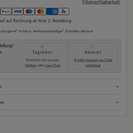
Filialverfügbarkeit
f auf Rechnung ab Ihrer 2. Bestellung
endungen
Sicher & Vertrauenswürdig
Schneller Versand
tellung?
a.
Tagsüber
Abends
Erreichen Sie uns per
E-Mail-Support via Chat
Telefon
oder
Live-Chat
.
verfügbar
n
ssform mit 100% Zehenfreiheit. Natürlich geformte
llt.
en
sform (H) - Für normale bis kräftige Füße
ten:
Unsere Standardkosten betragen 5,90€ und werden
hinzugefügt – unabhängig vom Bestellwert.
Sobald Ihre Bestellung unser Lager in Deutschland