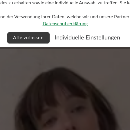
s zu erhalten sowie eine individuelle Auswahl zu treffen. Sie k
und der Verwendung Ihrer Daten, welche wir und unsere Partner d
Datenschutzerklärung
Keine Bewertungen gefund
Individuelle Einstellungen
Alle zulassen
 von 0 von 5 Sternen
mit anderen