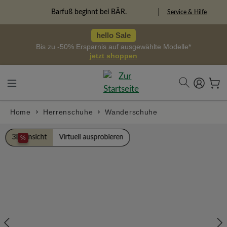
alt springen
Barfuß beginnt bei BÄR.
Service & Hilfe
hello Sale
Bis zu -50% Ersparnis auf ausgewählte Modelle*
jetzt shoppen
Home
Herrenschuhe
Wanderschuhe
Bildergalerie überspringen
3D Ansicht
Virtuell ausprobieren
%