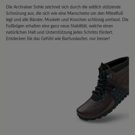
anderen Wanderschuhen hatte ich dies
Die Archraiser Sohle zeichnet sich durch die seitlich stützende
Problem, allerdings erst nach Jahren.
Schnürung aus, die sich wie eine Manschette um den Mittelfuß
Diesmal ist kein Jahr vergangen und die
legt und alle Bänder, Muskeln und Knochen schlüssig umfasst. Die
Sohlen lösen sich vorn. Nasse Füsse sind
Fußbögen erhalten eine ganz neue Stabilität, welche einen
das Ergebnis.Schade, sonst nämlich sehr
natürlichen Halt und Unterstützung jedes Schritts fördert.
bequem.
Entdecken Sie das Gefühl wie Barfusslaufen, nur besser!
22. September 2025 16:20
Bewertung mit 3 von 5 Sternen
Fast Perfekt
Ich bin schon seit längerem auf der
Suche nach DEM Barfußwanderschuh
und bin dabei auf dieses Modell
gestoßen. Und ich muss wirklich sagen,
ich liebe diese Schuhe. Sie haben so