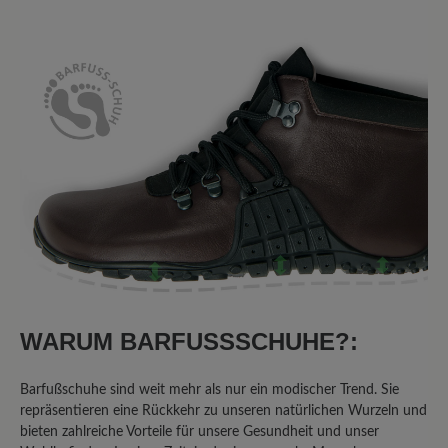
5 von 5 Bewertungen
3.8 von 5 Sternen
Durchschnittliche Bewertung von
60%
Perfekt (3)
0%
Sehr gut (0)
20%
Gut (1)
0%
Akzeptierbar (0)
20%
Unbefriedigend (1)
WARUM BARFUSSSCHUHE?:
Barfußschuhe sind weit mehr als nur ein modischer Trend. Sie
repräsentieren eine Rückkehr zu unseren natürlichen Wurzeln und
Bewerten Sie dieses Produkt!
bieten zahlreiche Vorteile für unsere Gesundheit und unser