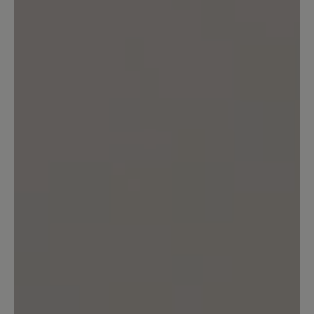
Perfekter Schuh
Sehr bequemer Schuh, wasserfest u som
auch für jedes Wetter geeignet. Da er a
sehr schön aussieht trag ich ihn gerne al
Alltagsschuh
12. September 2024 13:06
Bewertung mit 5 von 5 Sternen
Mein bester Schuh!
Ich habe lange auf diesen Schuh mit
dem Lederfutter gewartet, seit einem
Jahr besitze ich ihn jetzt und habe ihn
beinahe 10 Monate (von September