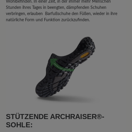
Wohlbefinden. In einer Zeit, in der immer mehr Menschen
Teilen Sie Ihre Erfahrungen mit anderen
Stunden ihres Tages in beengten, dämpfenden Schuhen
verbringen, erlauben Barfußschuhe den Füßen, wieder in ihre
Kunden.
natürliche Form und Funktion zurückzufinden.
Bewertung schreiben
Sortiert nach
5
Bewertungen
4. Januar 2026 10:36
Bewertung mit 5 von 5 Sternen
Wanderer
STÜTZENDE ARCHRAISER®-
Leider sind die Sohlen nicht ausreichend
SOHLE:
mit dem Leder verbunden. Schon bei