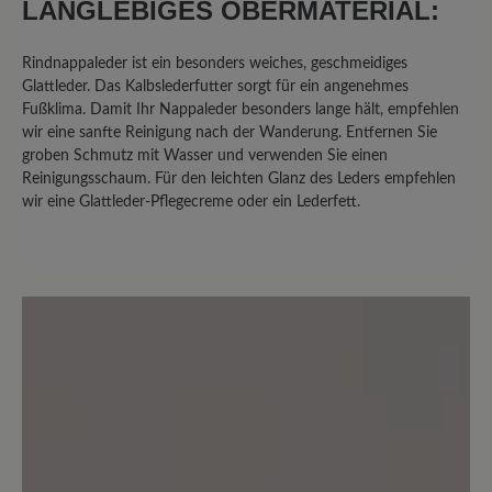
LANGLEBIGES OBERMATERIAL:
ziemlich alles, was ich an einem
Wanderschuh brauche. Sie sind leicht,
Rindnappaleder ist ein besonders weiches, geschmeidiges
bequem, müssen nicht eingelaufen
Glattleder. Das Kalbslederfutter sorgt für ein angenehmes
werden, sind schnell und einfach an-
Fußklima. Damit Ihr Nappaleder besonders lange hält, empfehlen
und ausgezogen, sind wasserfest genug,
wir eine sanfte Reinigung nach der Wanderung. Entfernen Sie
dass ich durch nasse Wiesen gehen
groben Schmutz mit Wasser und verwenden Sie einen
kann ohne nasse Füße zu bekommen,
Reinigungsschaum. Für den leichten Glanz des Leders empfehlen
die Schnürung ist genial und das Leder
wir eine Glattleder-Pflegecreme oder ein Lederfett.
ist schön weich, weitet sich aber nicht
so sehr, dass meine Füße anfangen zu
rutschen. Warum also nur drei Sterne
bzw. nur fast perfekt? Das größte und
für mich auch einzige Problem ist die
Haltbarkeit. Als ich den Schuh gekauft
habe dachte ich mir "für den Preis
müssen sie mindestens 1000km halten"
und was soll ich sagen, sie halten keine
700km (ich habe das tatsächlich