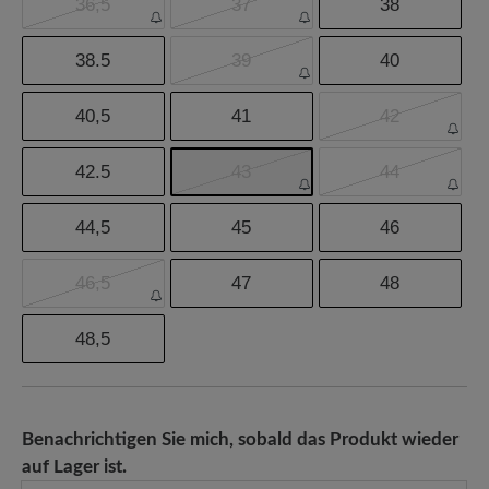
36,5
37
38
38.5
39
40
40,5
41
42
42.5
43
44
44,5
45
46
46,5
47
48
48,5
Benachrichtigen Sie mich, sobald das Produkt wieder
auf Lager ist.