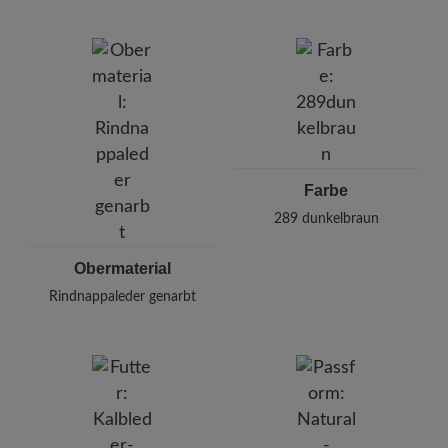
Marke:
BÄR
BÄR GmbH
Pleidelsheimer Str. 15/1, 74321 Bietigheim-Bissingen,
Deutschland
E-mail:
kundenbetreuung@baer-schuhe.de
Telefon: 0800 51 65 65 56 (gebührenfrei)
Farbe
289
dunkelbraun
Obermaterial
Rindnappaleder genarbt