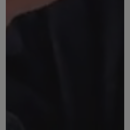
warm (das kann ich gar nicht haben).
Wasserabweisend, das ist wichtig für
die Spaziergänge. Lediglich an den
wenigen kälteren Tagen letzten Winter
habe ich Stiefel mit einem wärmeren
Futter gebraucht. Somit mein
wichtigster Schuh und definitiv sein
Geld wert!