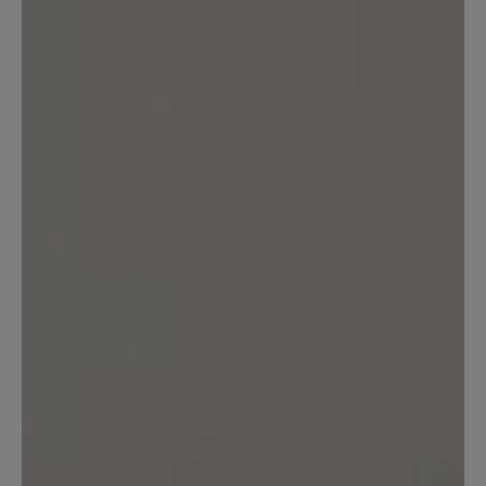
Strecken, die ich pro Jahr laufe müsste
ich 2-3 Paar Schuhe pro Jahr kaufen,
was bei dem Preis einfach nicht drin ist
und auch irgendwie Verschwendung
von Leder ist. Ich habe Sockenschuhe,
die mir mehr Kilometer Haltbarkeit
versprechen. Wie auch immer, ich muss
leider weitersuchen. Aber bis ich
Barfußwanderschuhe gefunden habe,
die meinen Anforderungen
entsprechen, bleibt dieser Schuh wohl
mein go-to Wanderschuh für den
Urlaub.
5. Juli 2025 11:17
Bewertung mit 1 von 5 Sternen