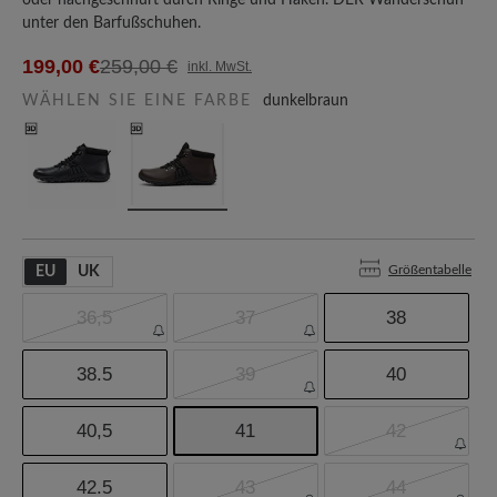
oder nachgeschnürt durch Ringe und Haken. DER Wanderschuh
unter den Barfußschuhen.
199,00 €
259,00 €
inkl. MwSt.
WÄHLEN SIE EINE FARBE
dunkelbraun
Größentabelle
EU
UK
36,5
37
38
38.5
39
40
40,5
41
42
42.5
43
44