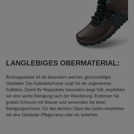
Bewertung mit 3 von 5 Sternen
Fast Perfekt
Ich bin schon seit längerem auf der
Suche nach DEM Barfußwanderschuh
und bin dabei auf dieses Modell
gestoßen. Und ich muss wirklich sagen,
ich liebe diese Schuhe. Sie haben so
LANGLEBIGES OBERMATERIAL:
ziemlich alles, was ich an einem
Wanderschuh brauche. Sie sind leicht,
Rindnappaleder ist ein besonders weiches, geschmeidiges
bequem, müssen nicht eingelaufen
Glattleder. Das Kalbslederfutter sorgt für ein angenehmes
werden, sind schnell und einfach an-
Fußklima. Damit Ihr Nappaleder besonders lange hält, empfehlen
und ausgezogen, sind wasserfest genug,
wir eine sanfte Reinigung nach der Wanderung. Entfernen Sie
dass ich durch nasse Wiesen gehen
groben Schmutz mit Wasser und verwenden Sie einen
kann ohne nasse Füße zu bekommen,
Reinigungsschaum. Für den leichten Glanz des Leders empfehlen
die Schnürung ist genial und das Leder
wir eine Glattleder-Pflegecreme oder ein Lederfett.
ist schön weich, weitet sich aber nicht
so sehr, dass meine Füße anfangen zu