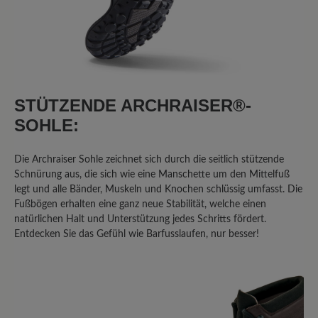
4. Januar 2026 10:36
Bewertung mit 5 von 5 Sternen
Wanderer
STÜTZENDE ARCHRAISER®-
Leider sind die Sohlen nicht ausreichend
SOHLE:
mit dem Leder verbunden. Schon bei
anderen Wanderschuhen hatte ich dies
Die Archraiser Sohle zeichnet sich durch die seitlich stützende
Problem, allerdings erst nach Jahren.
Schnürung aus, die sich wie eine Manschette um den Mittelfuß
Diesmal ist kein Jahr vergangen und die
legt und alle Bänder, Muskeln und Knochen schlüssig umfasst. Die
Sohlen lösen sich vorn. Nasse Füsse sind
Fußbögen erhalten eine ganz neue Stabilität, welche einen
das Ergebnis.Schade, sonst nämlich sehr
natürlichen Halt und Unterstützung jedes Schritts fördert.
bequem.
Entdecken Sie das Gefühl wie Barfusslaufen, nur besser!
22. September 2025 16:20