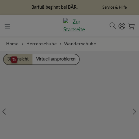
alt springen
Freiheitspioniere
Service & Hilfe
Home
Herrenschuhe
Wanderschuhe
Bildergalerie überspringen
3D Ansicht
Virtuell ausprobieren
%