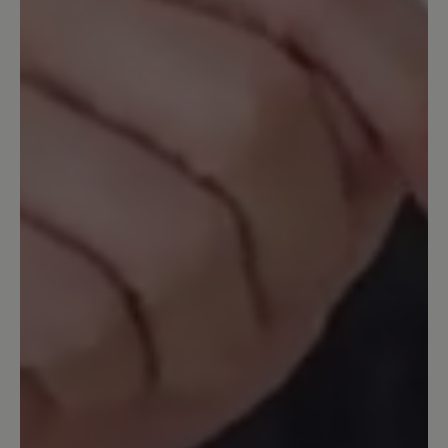
Bewertung mit 5 von 5 Sternen
Mein bester Schuh!
Ich habe lange auf diesen Schuh mit
dem Lederfutter gewartet, seit einem
Jahr besitze ich ihn jetzt und habe ihn
beinahe 10 Monate (von September
letzten Jahres bis Anfang Juni diesen
Jahres, wo es so nass war) täglich zum
Spaziergang mit dem Hund getragen.
Was soll ich sagen - er ist perfekt! Super
angenehm und bequem. Die Füße
können sich entspannen. Wobei ich
dazu sagen muss, dass ich Barfußschuhe
generell hauptsächlich auf natürlichem
Boden trage. Mit dem Lederfutter warm
genug für kühle Tage, aber nicht zu