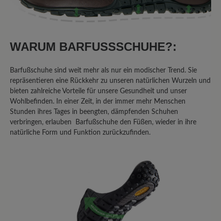
0%
Akzeptierbar (0)
20%
Unbefriedigend (1)
WARUM BARFUSSSCHUHE?:
Barfußschuhe sind weit mehr als nur ein modischer Trend. Sie
repräsentieren eine Rückkehr zu unseren natürlichen Wurzeln und
Bewerten Sie dieses Produkt!
bieten zahlreiche Vorteile für unsere Gesundheit und unser
Wohlbefinden. In einer Zeit, in der immer mehr Menschen
Teilen Sie Ihre Erfahrungen mit anderen
Stunden ihres Tages in beengten, dämpfenden Schuhen
verbringen, erlauben Barfußschuhe den Füßen, wieder in ihre
Kunden.
natürliche Form und Funktion zurückzufinden.
Bewertung schreiben
Sortiert nach
5
Bewertungen