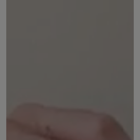
disappointed as I hoped these could be
the best alternative for a barefoot
hiking shoe.
7. Dezember 2024 13:28
Bewertung mit 5 von 5 Sternen
Perfekter Schuh
Sehr bequemer Schuh, wasserfest u som
auch für jedes Wetter geeignet. Da er a
sehr schön aussieht trag ich ihn gerne al
Alltagsschuh
12. September 2024 13:06