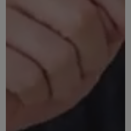
Mein bester Schuh!
Ich habe lange auf diesen Schuh mit
dem Lederfutter gewartet, seit einem
Jahr besitze ich ihn jetzt und habe ihn
beinahe 10 Monate (von September
letzten Jahres bis Anfang Juni diesen
Jahres, wo es so nass war) täglich zum
Spaziergang mit dem Hund getragen.
Was soll ich sagen - er ist perfekt! Super
angenehm und bequem. Die Füße
können sich entspannen. Wobei ich
dazu sagen muss, dass ich Barfußschuhe
generell hauptsächlich auf natürlichem
Boden trage. Mit dem Lederfutter warm
genug für kühle Tage, aber nicht zu
warm (das kann ich gar nicht haben).
Wasserabweisend, das ist wichtig für