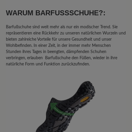
20%
Unbefriedigend (1)
WARUM BARFUSSSCHUHE?:
Barfußschuhe sind weit mehr als nur ein modischer Trend. Sie
repräsentieren eine Rückkehr zu unseren natürlichen Wurzeln und
Bewerten Sie dieses Produkt!
bieten zahlreiche Vorteile für unsere Gesundheit und unser
Wohlbefinden. In einer Zeit, in der immer mehr Menschen
Teilen Sie Ihre Erfahrungen mit anderen
Stunden ihres Tages in beengten, dämpfenden Schuhen
verbringen, erlauben Barfußschuhe den Füßen, wieder in ihre
Kunden.
natürliche Form und Funktion zurückzufinden.
Bewertung schreiben
Sortiert nach
5
Bewertungen
4. Januar 2026 10:36