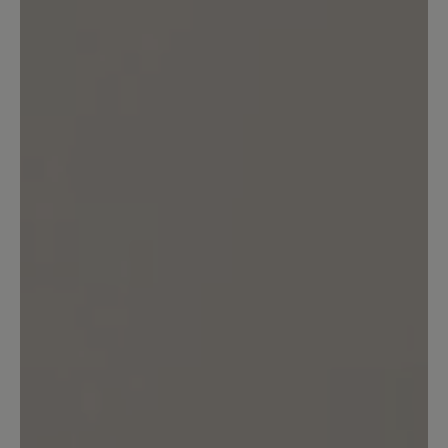
was bei dem Preis einfach nicht drin ist
und auch irgendwie Verschwendung
von Leder ist. Ich habe Sockenschuhe,
die mir mehr Kilometer Haltbarkeit
versprechen. Wie auch immer, ich muss
leider weitersuchen. Aber bis ich
Barfußwanderschuhe gefunden habe,
die meinen Anforderungen
entsprechen, bleibt dieser Schuh wohl
mein go-to Wanderschuh für den
Urlaub.
5. Juli 2025 11:17
Bewertung mit 1 von 5 Sternen
Lovely show but doesn't last