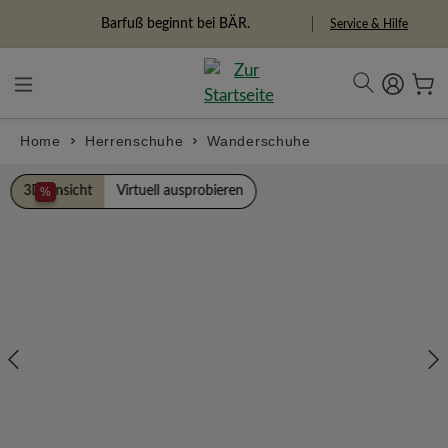
alt springen
Freiheitspioniere
Service & Hilfe
Home
Herrenschuhe
Wanderschuhe
Bildergalerie überspringen
3D Ansicht
Virtuell ausprobieren
%