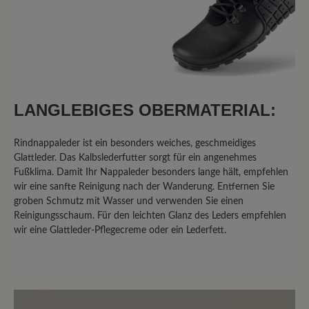
Ich bin schon seit längerem auf der
Suche nach DEM Barfußwanderschuh
und bin dabei auf dieses Modell
gestoßen. Und ich muss wirklich sagen,
ich liebe diese Schuhe. Sie haben so
LANGLEBIGES OBERMATERIAL:
ziemlich alles, was ich an einem
Wanderschuh brauche. Sie sind leicht,
Rindnappaleder ist ein besonders weiches, geschmeidiges
bequem, müssen nicht eingelaufen
Glattleder. Das Kalbslederfutter sorgt für ein angenehmes
werden, sind schnell und einfach an-
Fußklima. Damit Ihr Nappaleder besonders lange hält, empfehlen
und ausgezogen, sind wasserfest genug,
wir eine sanfte Reinigung nach der Wanderung. Entfernen Sie
dass ich durch nasse Wiesen gehen
groben Schmutz mit Wasser und verwenden Sie einen
kann ohne nasse Füße zu bekommen,
Reinigungsschaum. Für den leichten Glanz des Leders empfehlen
die Schnürung ist genial und das Leder
wir eine Glattleder-Pflegecreme oder ein Lederfett.
ist schön weich, weitet sich aber nicht
so sehr, dass meine Füße anfangen zu
rutschen. Warum also nur drei Sterne
bzw. nur fast perfekt? Das größte und