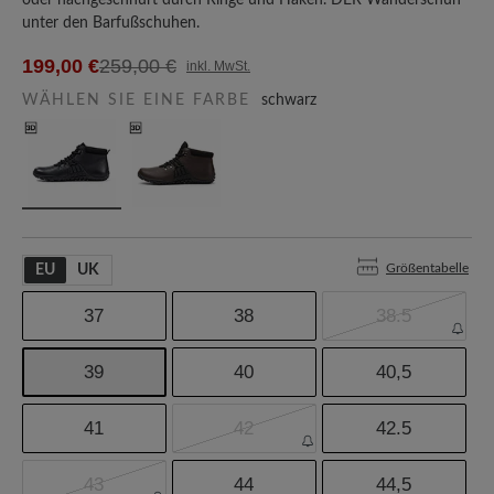
oder nachgeschnürt durch Ringe und Haken. DER Wanderschuh
unter den Barfußschuhen.
199,00 €
259,00 €
inkl. MwSt.
WÄHLEN SIE EINE FARBE
schwarz
Größentabelle
EU
UK
37
38
38.5
39
40
40,5
41
42
42.5
43
44
44,5