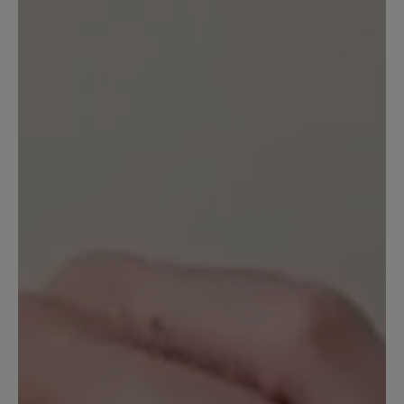
hiking shoe.
7. Dezember 2024 13:28
Bewertung mit 5 von 5 Sternen
Perfekter Schuh
Sehr bequemer Schuh, wasserfest u som
auch für jedes Wetter geeignet. Da er a
sehr schön aussieht trag ich ihn gerne al
Alltagsschuh
12. September 2024 13:06
Bewertung mit 5 von 5 Sternen