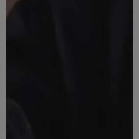
die Spaziergänge. Lediglich an den
wenigen kälteren Tagen letzten Winter
habe ich Stiefel mit einem wärmeren
Futter gebraucht. Somit mein
wichtigster Schuh und definitiv sein
Geld wert!