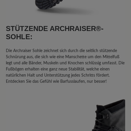
Bewertung mit 5 von 5 Sternen
Wanderer
STÜTZENDE ARCHRAISER®-
Leider sind die Sohlen nicht ausreichend
SOHLE:
mit dem Leder verbunden. Schon bei
anderen Wanderschuhen hatte ich dies
Die Archraiser Sohle zeichnet sich durch die seitlich stützende
Problem, allerdings erst nach Jahren.
Schnürung aus, die sich wie eine Manschette um den Mittelfuß
Diesmal ist kein Jahr vergangen und die
legt und alle Bänder, Muskeln und Knochen schlüssig umfasst. Die
Sohlen lösen sich vorn. Nasse Füsse sind
Fußbögen erhalten eine ganz neue Stabilität, welche einen
das Ergebnis.Schade, sonst nämlich sehr
natürlichen Halt und Unterstützung jedes Schritts fördert.
bequem.
Entdecken Sie das Gefühl wie Barfusslaufen, nur besser!
22. September 2025 16:20
Bewertung mit 3 von 5 Sternen
Fast Perfekt