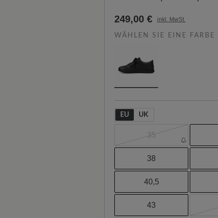
249,00 €
inkl. MwSt.
WÄHLEN SIE EINE FARBE
EU
UK
35
38
40,5
43