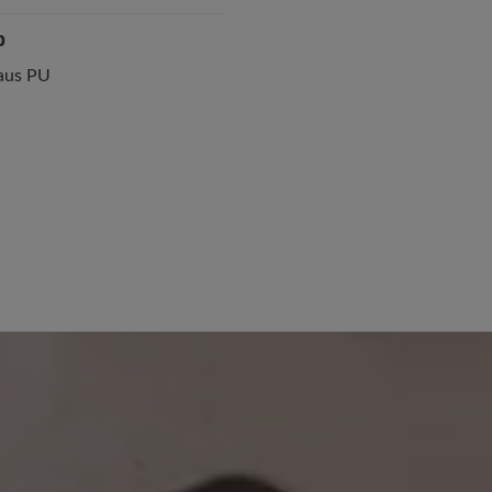
p
 aus PU
25. November 2025 13:23
 von 4.7 von 5 Sternen
75%
Bewertung mit 5 von 5