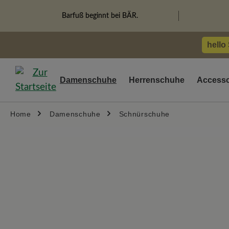
springen
Zur Hauptnavigation springen
Barfuß beginnt bei BÄR.
hello
Damenschuhe
Herrenschuhe
Accesso
Home
Damenschuhe
Schnürschuhe
Bildergalerie überspringen