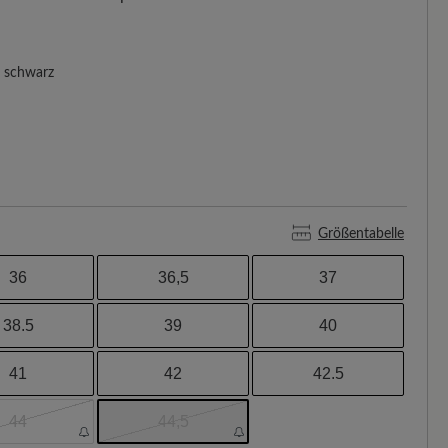
schwarz
Größentabelle
36
36,5
37
38.5
39
40
41
42
42.5
44
44,5