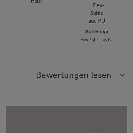
mittel
Sohlentyp
Flex-Sohle aus PU
Bewertungen lesen
4 von 4 Bewertungen
4.75 von 5 Sternen
Durchschnittliche Bewertung von