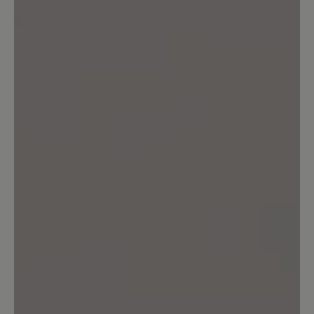
75%
Perfekt (3)
25%
Sehr gut (1)
0%
Gut (0)
0%
Akzeptierbar (0)
0%
Unbefriedigend (0)
Bewerten Sie dieses Produkt!
Teilen Sie Ihre Erfahrungen mit anderen
Kunden.
Bewertung schreiben