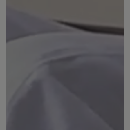
suche, gefällt mir diese Farbe gut. Die
Sohle ist allerdings auf Holzböden oder
auf Fußmatten und bei Nässe etwas
glatt. Ich hoffe, dass sich das noch mit
der Zeit etwas verläuft. Denoch ein sehr
gefälliger Schuh, den ich nicht mehr
missen möchte.
9. Februar 2021 09:22
Bewertung mit 5 von 5 Sternen
Miriam schwarz...
Dieser Schuh sitzt perfekt, ist super
verarbeitet, das Leder ist weich genug
für meine empfindlichen Füße.