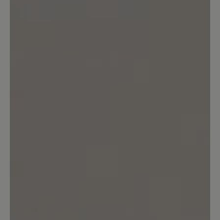
30. Oktober 2022 18:50
Bewertung mit 4 von 5 Sternen
Miriam in Cognac
Das ist ein sehr schöner Schuh. Er sitzt
wirlich gut am Fuß. Allerdings habe ich
ihn mit einem Fußbett 6mm (Pro-
Motion) ausgestattet. Das ist
fantastisch. Den Seitenreißverschluss
für den schnell Einstieg mag ich sehr
und kenne ihn auch vom Modell
Jolanda. Die Farbe Cognac stimmt
allerdings nicht so ganz. Es ist eher ein
etwas dunkleres Braun. Da ich aber
schon lange nach einen Schuh in der
Farbe Braun oder sogar Mokkabraun