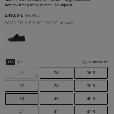
Volleder-Sneaker daher, der sich beim Tragen durch die
Körperwärme perfekt an Ihren Fuß anpasst.
249,00 €
inkl. MwSt.
WÄHLEN SIE EINE FARBE
schwarz
Größentabelle
EU
UK
35
36
36,5
37
38
38.5
39
40
40,5
41
42
42.5