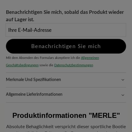
Benachrichtigen Sie mich, sobald das Produkt wieder
auf Lager ist.
Ihre E-Mail-Adresse
Benachrichtigen Sie mich
Mit dem Absenden des Formulars akzeptiere ich die
Allgemeinen
Geschäftsbedingungen
sowie die
Datenschutzbestimmungen
Merkmale Und Spezifikationen
Freeyourfeet!
Die perfekte Passform mit 100% Zehenfreiheit.
Natürlich geformte Schuhe, handgefertigt hergestellt.
Allgemeine Lieferinformationen
Passform:
Comfort - Weite Passform (H) - Für normale bis
Versand- und Verpackungskosten:
Unsere Standardkosten
kräftige Füße
betragen 5,90€ und werden automatisch Ihrem Warenkorb
Produktinformationen
"MERLE"
hinzugefügt – unabhängig vom Bestellwert.
Vorteil der Sohle:
Abriebfeste Move-Sohle aus Leicht-PU mit
Freuen Sie sich auf Ihr Paket!
Sobald Ihre Bestellung unser Lager in
Gummiprofil kombiniert geringes Gewicht und hohe
Absolute Behaglichkeit verspricht dieser sportliche Bootie
Deutschland verlassen hat, erhalten Sie eine Versandbestätigung.
Strapazierfähigkeit.