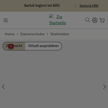
alt springen
Freiheitspioniere
Service & Hilfe
Home
Damenschuhe
Stiefeletten
Bildergalerie überspringen
3D Ansicht
Virtuell ausprobieren
%