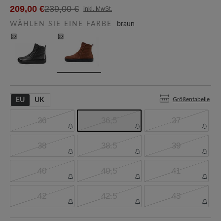
209,00 €
239,00 €
inkl. MwSt.
WÄHLEN SIE EINE FARBE
braun
Größentabelle
EU
UK
36
36,5
37
38
38.5
39
40
40,5
41
42
42.5
43