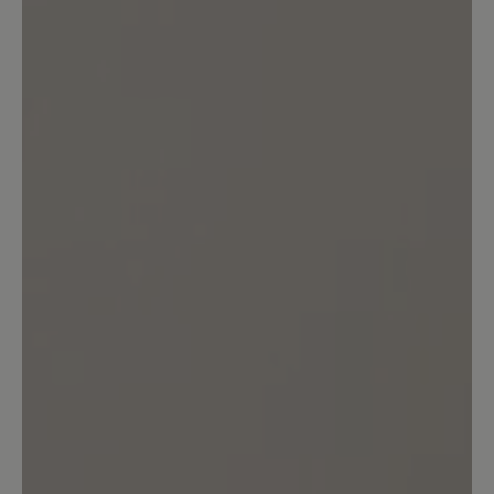
Kunden.
Bewertung schreiben
Sortiert nach
1
Bewertung
15. November 2022 13:04
Bewertung mit 5 von 5 Sternen
Merle
Perfekte Passform, sehr bequem,
Zehenfreiheit, trotzdem stabil für
Herbst und Winter.Bin sehr zufrieden!