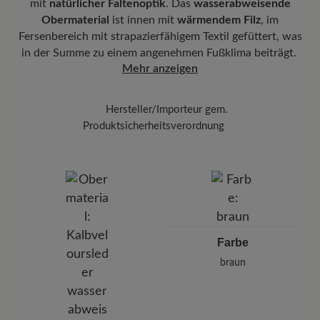
mit
natürlicher Faltenoptik
. Das
wasserabweisende
Mit der beigefügten Sendungsnummer können Sie genau
Obermaterial
ist innen mit
wärmendem Filz
, im
Herausnehmbares Fußbett:
Stützendes 6 mm Kork-Latex-Fußbett
nachverfolgen, wo sich Ihr neues BÄR Lieblingsstück gerade
Fersenbereich mit strapazierfähigem Textil gefüttert, was
mit Lederbezug sorgt für eine optimale Dämpfung und
befindet.
in der Summe zu einem angenehmen Fußklima beiträgt.
hervorragende Atmungsaktivität.
Mehr anzeigen
Wetterschutz:
Wasserabweisend
Funktionalität:
Atmungsaktiv
Hersteller/Importeur gem.
Produktsicherheitsverordnung
Marke:
BÄR
BÄR GmbH
Pleidelsheimer Str. 15/1, 74321 Bietigheim-Bissingen,
Deutschland
E-mail:
kundenbetreuung@baer-schuhe.de
Telefon: 0800 51 65 65 56 (gebührenfrei)
Farbe
braun