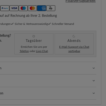
Filialverfügbarkeit
f auf Rechnung ab Ihrer 2. Bestellung
endungen
Sicher & Vertrauenswürdig
Schneller Versand
tellung?
a.
Tagsüber
Abends
Erreichen Sie uns per
E-Mail-Support via Chat
Telefon
oder
Live-Chat
.
verfügbar
n
ssform mit 100% Zehenfreiheit. Natürlich geformte
llt.
rabweisend, strapazierfähig und langlebig. Die glatte
 wasserabweisende Rindnappaleder geschmeidig,
en
lose, elegante Optik und hohen Tragekomfort.
eht´s:
ten:
Unsere Standardkosten betragen 5,90€ und werden
sform (H) - Für normale bis kräftige Füße
taub und oberflächlichen Schmutz. Tragen Sie dann den