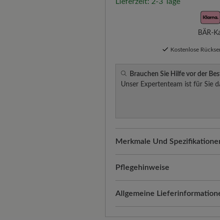
Lieferzeit: 2-3 Tage
BÄR-Kau
Kostenlose Rücks
Brauchen Sie Hilfe vor der Bes
Unser Expertenteam ist für Sie d
Merkmale Und Spezifikatione
Freeyourfeet!
Die perfekte Pa
Schuhe, handgefertigt hergeste
Pflegehinweise
Qualität, die man spürt:
Wasse
Mit dieser Pflege bleibt das
Allgemeine Lieferinformation
Oberfläche sorgt für eine zeit
geschützt und strahlend. So g
Versand- und Verpackungskos
Passform:
Comfort - Weite Pas
Entfernen Sie zunächst S