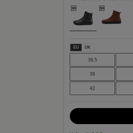
EU
UK
36,5
39
42