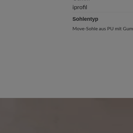
Sohlentyp
Move-Sohle aus PU mit Gumm
 von 5 von 5 Sternen
15. November 2022 13:04
100%