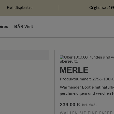
Freiheitspioniere
Original seit 19
ires
BÄR Welt
MERLE
Produktnummer:
2756-100-0
Wärmender Bootie mit natürlich
geschmeidigem und weichen Fi
239,00 €
inkl. MwSt.
WÄHLEN SIE EINE FARBE