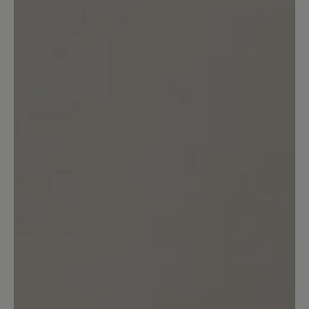
Bewertung mit 5 von 5 Sternen
Merle
Perfekte Passform, sehr bequem,
Zehenfreiheit, trotzdem stabil für
Herbst und Winter.Bin sehr zufrieden!