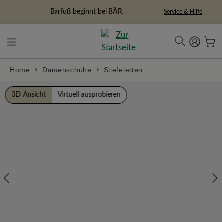
alt springen
Freiheitspioniere
Service & Hilfe
Home
Damenschuhe
Stiefeletten
Bildergalerie überspringen
3D Ansicht
Virtuell ausprobieren