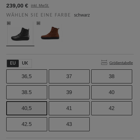
239,00 €
inkl. MwSt.
WÄHLEN SIE EINE FARBE
schwarz
Größentabelle
EU
UK
36,5
37
38
38.5
39
40
40,5
41
42
42.5
43