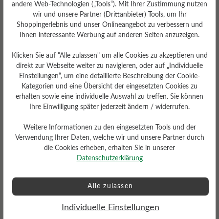
andere Web-Technologien („Tools“). Mit Ihrer Zustimmung nutzen
6 mm Kork-Latex-Fußbett mit
Lederbezug
wir und unsere Partner (Drittanbieter) Tools, um Ihr
Shoppingerlebnis und unser Onlineangebot zu verbessern und
Ihnen interessante Werbung auf anderen Seiten anzuzeigen.
Klicken Sie auf "Alle zulassen" um alle Cookies zu akzeptieren und
direkt zur Webseite weiter zu navigieren, oder auf „Individuelle
Einstellungen“, um eine detaillierte Beschreibung der Cookie-
Kategorien und eine Übersicht der eingesetzten Cookies zu
erhalten sowie eine individuelle Auswahl zu treffen. Sie können
Dämpfungsgrad
Schafthöhe Ca
Ihre Einwilligung später jederzeit ändern / widerrufen.
mittel
13 cm
Weitere Informationen zu den eingesetzten Tools und der
Verwendung Ihrer Daten, welche wir und unsere Partner durch
die Cookies erheben, erhalten Sie in unserer
Datenschutzerklärung
Alle zulassen
Profilierung
Individuelle Einstellungen
griffig