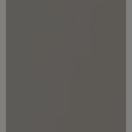
0%
Akzeptierbar (0)
0%
Unbefriedigend (0)
Bewerten Sie dieses Produkt!
Teilen Sie Ihre Erfahrungen mit anderen
Kunden.
Bewertung schreiben
Sortiert nach
1
Bewertung
15. November 2022 13:04