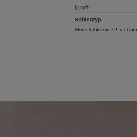
Sohlentyp
Move-Sohle aus PU mit Gumm
 von 5 von 5 Sternen
15. November 2022 13:04
100%