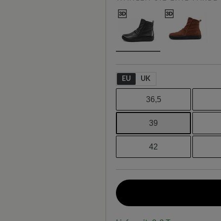
EU
UK
36,5
39
42