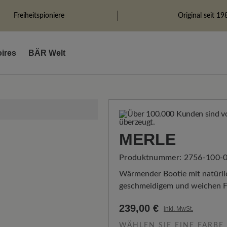
Freiheitspioniere
Original seit 19
ires
BÄR Welt
MERLE
Produktnummer:
2756-100-0
Wärmender Bootie mit natürlich
geschmeidigem und weichen Fi
239,00 €
inkl. MwSt.
WÄHLEN SIE EINE FARBE