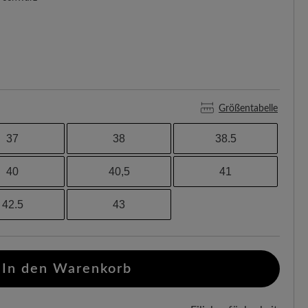
Größentabelle
37
38
38.5
40
40,5
41
42.5
43
In den Warenkorb