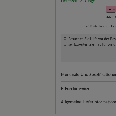
Lieferzeit: 2-3 Tage
BÄR-Kau
Kostenlose Rücks
Brauchen Sie Hilfe vor der Bes
Unser Expertenteam ist für Sie d
Merkmale Und Spezifikatione
Freeyourfeet!
Die perfekte Pa
Schuhe, handgefertigt hergeste
Pflegehinweise
Qualität, die man spürt:
Wasse
Mit dieser Pflege bleibt das
Allgemeine Lieferinformation
Oberfläche sorgt für eine zeit
geschützt und strahlend. So g
Versand- und Verpackungskos
Passform:
Comfort - Weite Pas
Entfernen Sie zunächst S