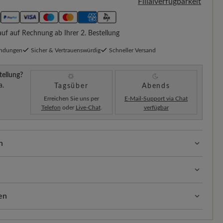
Filialverfügbarkeit
f auf Rechnung ab Ihrer 2. Bestellung
endungen
Sicher & Vertrauenswürdig
Schneller Versand
tellung?
a.
Tagsüber
Abends
Erreichen Sie uns per
E-Mail-Support via Chat
Telefon
oder
Live-Chat
.
verfügbar
n
ssform mit 100% Zehenfreiheit. Natürlich geformte
llt.
rabweisend, strapazierfähig und langlebig. Die glatte
 wasserabweisende Rindnappaleder geschmeidig,
en
lose, elegante Optik und hohen Tragekomfort.
eht´s:
ten:
Unsere Standardkosten betragen 5,90€ und werden
sform (H) - Für normale bis kräftige Füße
taub und oberflächlichen Schmutz. Tragen Sie dann den