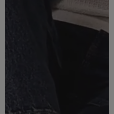
Sehr leichter Schuh, obwohl er eher
derb aussieht. Läuft sich wie auf
Wolken. Meine "Entenfüße" haben an
den Zehen genügend Platz und auch an
der Fessel passt er gut und der Fuß kann
gut abrollen. Bei dem Schuh "Nathalie"
hatte ich da Probleme, das Material war
am Knöchel zu fest und unnachgiebig,
das Laufen gestaltete sich nicht so
flüssig. daher würde ich mir Maud auch
noch mit Filzfutter für kältere Tage
wünschen :)
15. Dezember 2023 22:48