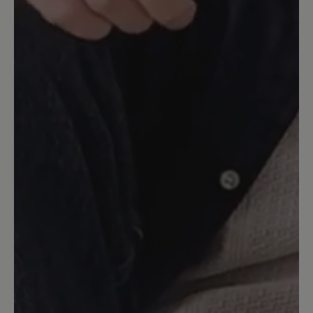
gebettet. Das Abrollen in diesem Schuh,
fühlt sich ebenfalls schön weich und
leicht an. Das Leder schmiegt sich gut an
den Fuß. Allerdings ist der Schuh, auf
Grund seiner Breite bzw Weite in der
Größenangabe tatsächlich eine halbe
Nummer zu groß. Es gibt ihn leider nicht
mehr für mich in der halben Nummer
kleiner und deshalb behelfe ich mir
anders, weil ich ihn behalten möchte.
Der nächste Maud, wird aber eine halbe
Nummer kleiner bestellt.
31. Januar 2024 08:35
Bewertung mit 5 von 5 Sternen
Gehen wie auf Wolken