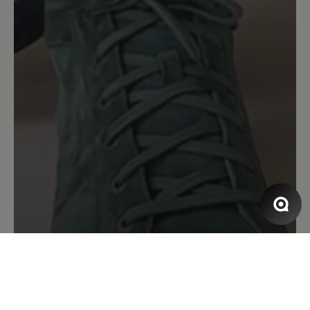
Barfußschuhe gekauft habe, und ich war
sehr gespannt, ein sehr schönes Modell
wie dieses gefunden zu haben. Es hat
meine Erwartungen erfüllt und ich bin
mit diesen Schuhen sehr zufrieden. Das
einzige Problem ist, dass es auf
rutschigem Untergrund keinen so guten
Halt hat.
17. Januar 2023 19:09
Bewertung mit 5 von 5 Sternen
Wahnsinns Schuh
Dieses Laufgefühl ist der Wahnsinn. Die
Sohle ist wirklich etwas Besonderes und