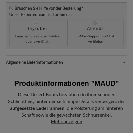
Brauchen Sie Hilfe vor der Bestellung?
Unser Expertenteam ist für Sie da.
Tagsüber
Abends
Erreichen Sie uns per
Telefon
E-Mail-Support via Chat
oder
Live-Chat
.
verfügbar
Allgemeine Lieferinformationen
Versand- und Verpackungskosten:
Unsere Standardkosten
betragen 5,90€ und werden automatisch Ihrem Warenkorb
Produktinformationen
"MAUD"
hinzugefügt – unabhängig vom Bestellwert.
Freuen Sie sich auf Ihr Paket!
Sobald Ihre Bestellung unser Lager in
Diese Desert Boots bezaubern in ihrer schönen
Deutschland verlassen hat, erhalten Sie eine Versandbestätigung.
Schlichtheit, hinter der sich hippe Details verbergen: der
Mit der beigefügten Sendungsnummer können Sie genau
aufgesetzte Lederrahmen
, die Polsterung am hinteren
nachverfolgen, wo sich Ihr neues BÄR Lieblingsstück gerade
Schaft sowie die gewachsten Schnürsenkel.
befindet.
Mehr anzeigen