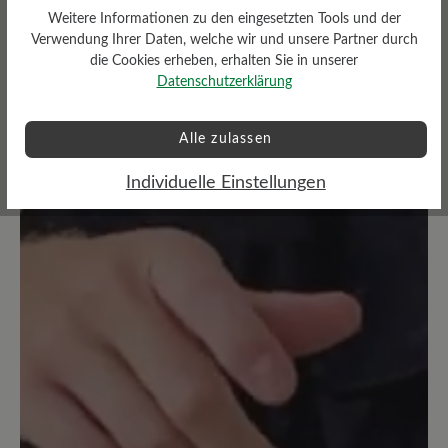
Bewertung mit 5 von 5 Sternen
Weitere Informationen zu den eingesetzten Tools und der
Traumhaft
Verwendung Ihrer Daten, welche wir und unsere Partner durch
die Cookies erheben, erhalten Sie in unserer
Datenschutzerklärung
Ich schließe mich an, die Schuhe fallen
groß aus, mir passt eine halbe Nummer
Alle zulassen
kleiner - ansonsten aber Traumschuhe,
die fühlen sich an wie Hausschuhe, sehr
Individuelle Einstellungen
weich, bequem und leicht!
19. März 2024 18:43
Bewertung mit 5 von 5 Sternen
Unglaublich weiches Laufgefühl
Ein toller Schuh, mit unglaublich
weicher Sohle. Man geht so weich