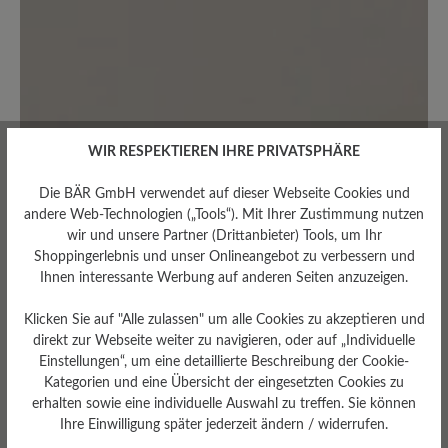
0%
Unbefriedigend (0)
Bewerten Sie dieses Produkt!
WIR RESPEKTIEREN IHRE PRIVATSPHÄRE
Teilen Sie Ihre Erfahrungen mit anderen
Kunden.
Die BÄR GmbH verwendet auf dieser Webseite Cookies und
andere Web-Technologien („Tools“). Mit Ihrer Zustimmung nutzen
wir und unsere Partner (Drittanbieter) Tools, um Ihr
Bewertung schreiben
Shoppingerlebnis und unser Onlineangebot zu verbessern und
Ihnen interessante Werbung auf anderen Seiten anzuzeigen.
Klicken Sie auf "Alle zulassen" um alle Cookies zu akzeptieren und
Sortiert nach
direkt zur Webseite weiter zu navigieren, oder auf „Individuelle
Einstellungen“, um eine detaillierte Beschreibung der Cookie-
8
Bewertungen
Kategorien und eine Übersicht der eingesetzten Cookies zu
erhalten sowie eine individuelle Auswahl zu treffen. Sie können
20. September 2024 19:48
Ihre Einwilligung später jederzeit ändern / widerrufen.