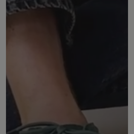
Bewertung mit 5 von 5 Sternen
Sehr schöner Desert Boot
Ich habe den Schuh in beige. Er ist sehr
gut gearbeitet, und mit seiner
Kreppsohle unglaublich bequem. Man
geht wie auf Wolken. Er ist allerdings
eher breit und ich brauchte eine halbe
Nummer kleiner als bei anderen Bär-
Schuhen.
26. November 2023 08:18
Bewertung mit 5 von 5 Sternen
Gute Qualität & Eleganz
Es ist das erste Mal, dass ich