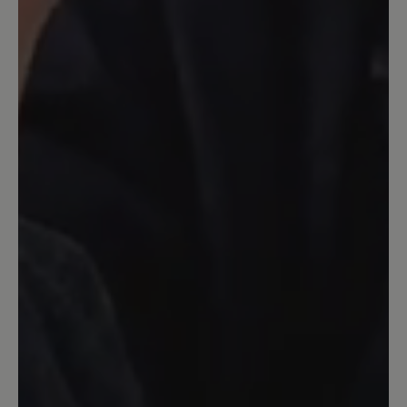
die Lackausführung in schwarz sieht
super aus. Allerdings trag ich kein
schwarz. Auch die Korkeinlegesohle ist
sehr angenehm, besonderes in der
warmen Jahreszeit. Diese kenn ich
schon aus dem Modell Ellen und bin
damit schon sehr zufrieden. Insgesamt
kann ich das Modell weiterempfehlen.
12. Mai 2024 11:53
Bewertung mit 5 von 5 Sternen
schöner Schuh
leider rutsch ich mit der Ferse ständig
raus, ich werde ihn mir eine 1/2
Nummer kleiner bestellen.