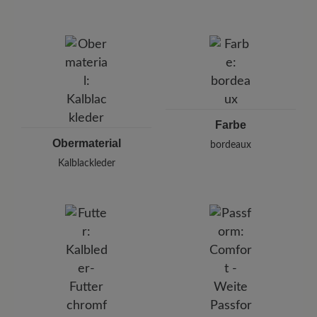
Marke:
BÄR
BÄR GmbH
Pleidelsheimer Str. 15/1, 74321 Bietigheim-Bissingen,
Deutschland
E-mail:
kundenbetreuung@baer-schuhe.de
Telefon: 0800 51 65 65 56 (gebührenfrei)
Farbe
Obermaterial
bordeaux
Kalblackleder