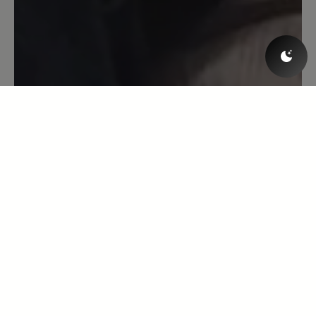
dabei gewesen. Ich kann diesen Schuh
einfach empfehlen. Ich habe eine
Haglundferse/Fersensporn und kann
damit nun endlich wieder besser laufen.
27. November 2020 13:17
Bewertung mit 5 von 5 Sternen
Have 2 pairs
I love these.Have two pairs already and
if they weren't so expensive, I would
purchase another. I am hoping for black
shoe with with sole and all white shoe.
Would buy both. They are all I want to
wear. Comfortable, well made and look
good. Especially happy that they