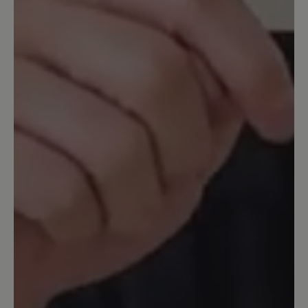
17. Mai 2024 08:29
Bewertung mit 5 von 5 Sternen
Toller Sneaker
Den Schuh habe ich mir in weiß bestellt.
Er sieht sehr gut aus und liegt gut am
Fuß. Besonders gut gefällt mir, das die
Laufsohle dunkel ist aber der Rand weiß.
Das macht den Schuh elegant, so dass er
auch zu schickerer kleidung gut zu
tragen ist. Der Seitenreißverschluss ist
sehr parktisch, das mag ich sehr und
kenne es auch von anderen Schuhen
von BÄR (trage nur BÄR-Schuhe). Auch