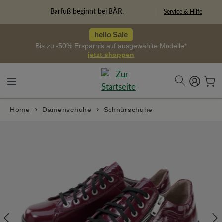
alt springen
Freiheitspioniere
Service & Hilfe
hello Sale
Bis zu -50% Ersparnis auf ausgewählte Modelle*
jetzt shoppen
Home
Damenschuhe
Schnürschuhe
Bildergalerie überspringen