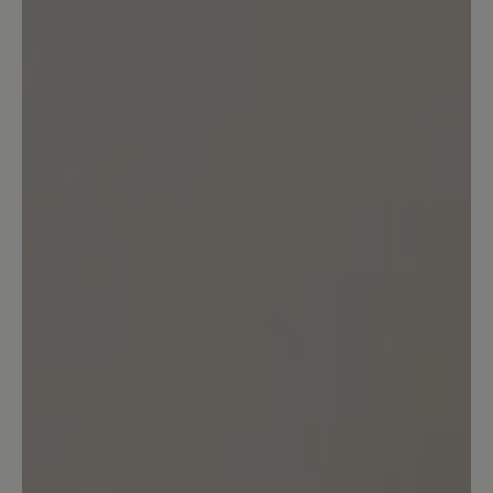
Sortiert nach
1
-
10
von
11
Bewertungen
24. Mai 2026 11:49
Bewertung mit 5 von 5 Sternen
Sehr schöne und bequeme Schuhe.
Bin schon längere Zeit Bär-Schuhe-
Trägerin. Die Schuhe sind nicht billig.
Aber, die Qualität spricht für sich.
Absolute Kaufempfehlung.
1. Juli 2025 12:55