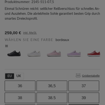
Produktnummer:
2145-511-07,5
Einmal Schnüren reicht: seitlicher Reißverschluss für schnelles An-
und Ausziehen. Die abriebfeste Sohle garantiert besten Grip durch
smartes Dreiecksprofil.
259,00 €
inkl. MwSt.
WÄHLEN SIE EINE FARBE
bordeaux
Größentabelle
EU
UK
36
36,5
37
38
38.5
39