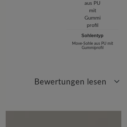
Sohlentyp
Move-Sohle aus PU mit
Gummiprofil
Bewertungen lesen
11 von 11 Bewertungen
4.73 von 5 Sternen
Durchschnittliche Bewertung von