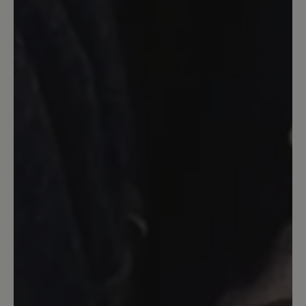
23. Februar 2024 05:41
Bewertung mit 5 von 5 Sternen
Toller Schuh!
Ich habe zuerst den Schuh in weiß
bestellt und ich war total davon
begeistert davon. Super leicht, weich,
toll für langen Stadtbummel, im Büro ...
einfach überall! Schnürsenkel fallen sehr
kurz aus, die können kaum zugebunden
werden. Ich habe mir noch diesen Schuh
in schwarz auch bestellt, genau solch ein
guter Schuh und hier sind die
Schnürsenkel in der richtigen Länge