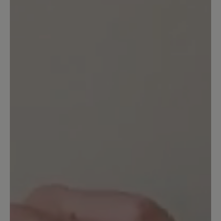
Bewertung mit 5 von 5 Sternen
Tolle Schuhe in modernem Stil
Ich habe mir (unter anderem) diese
Schuhe in schwarz/leo bestellt und
finde sie Mega schön. Tolles Design,
passt zu fast allem und sieht einfach toll
aus. Ich freue mich, dass es BÄR Schuhe
auch mal in modernen Farben und
Materialien gibt. Bin selber noch jung,
habe aber breite Füße. Da sind die
Schuhe von BÄR perfekt. Ich würde mir
allerdings wünschen, dass die Schuhe
vorne noch etwas mehr Platz haben 😊
mit den Zehensocken sind sie mir
einfach zu eng 🫣 gerade für den großen
Zeh.