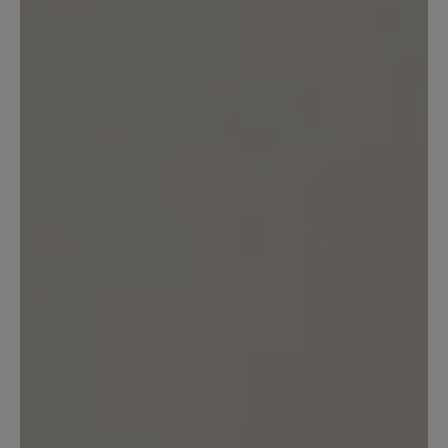
82%
Perfekt (9)
9%
Sehr gut (1)
9%
Gut (1)
0%
Akzeptierbar (0)
0%
Unbefriedigend (0)
Bewerten Sie dieses Produkt!
Teilen Sie Ihre Erfahrungen mit anderen
Kunden.
Bewertung schreiben