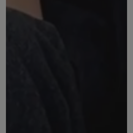
schon aus dem Modell Ellen und bin
damit schon sehr zufrieden. Insgesamt
kann ich das Modell weiterempfehlen.
12. Mai 2024 11:53
Bewertung mit 5 von 5 Sternen
schöner Schuh
leider rutsch ich mit der Ferse ständig
raus, ich werde ihn mir eine 1/2
Nummer kleiner bestellen.
23. Februar 2024 05:41