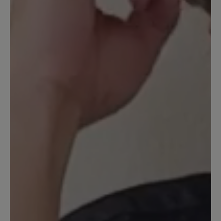
Ich habe mir (unter anderem) diese
Schuhe in schwarz/leo bestellt und
finde sie Mega schön. Tolles Design,
passt zu fast allem und sieht einfach toll
aus. Ich freue mich, dass es BÄR Schuhe
auch mal in modernen Farben und
Materialien gibt. Bin selber noch jung,
habe aber breite Füße. Da sind die
Schuhe von BÄR perfekt. Ich würde mir
allerdings wünschen, dass die Schuhe
vorne noch etwas mehr Platz haben 😊
mit den Zehensocken sind sie mir
einfach zu eng 🫣 gerade für den großen
Zeh.
17. Mai 2024 08:29