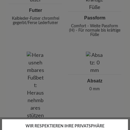
Futter
Passform
Kalbleder-Futter chromfrei
gegerbt/Ferse Lederfutter
Comfort - Weite Passform
(H) - Für normale bis kräftige
Füße
Absatz
0 mm
WIR RESPEKTIEREN IHRE PRIVATSPHÄRE