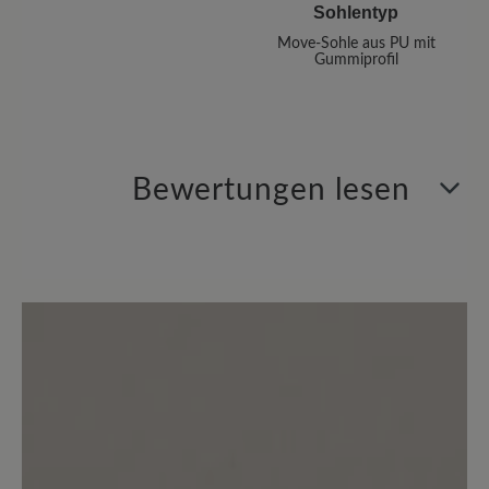
Sohlentyp
Move-Sohle aus PU mit
Gummiprofil
Bewertungen lesen
11 von 11 Bewertungen
4.73 von 5 Sternen
Durchschnittliche Bewertung von
82%
Perfekt (9)
9%
Sehr gut (1)