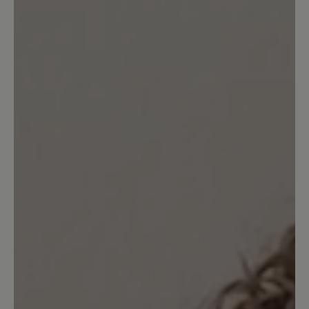
9%
Gut (1)
0%
Akzeptierbar (0)
0%
Unbefriedigend (0)
Bewerten Sie dieses Produkt!
Teilen Sie Ihre Erfahrungen mit anderen
Kunden.
Bewertung schreiben
Sortiert nach
1
-
10
von
11
Bewertungen