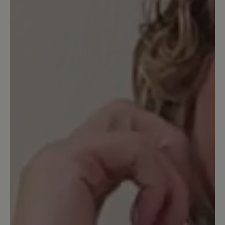
24. Mai 2026 11:49
Bewertung mit 5 von 5 Sternen
Sehr schöne und bequeme Schuhe.
Bin schon längere Zeit Bär-Schuhe-
Trägerin. Die Schuhe sind nicht billig.
Aber, die Qualität spricht für sich.
Absolute Kaufempfehlung.
1. Juli 2025 12:55
Bewertung mit 5 von 5 Sternen
Tolle Schuhe in modernem Stil