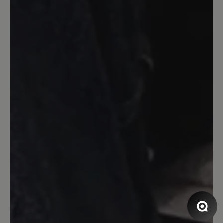
Bewertung mit 5 von 5 Sternen
Toller Schuh!
Ich habe zuerst den Schuh in weiß
bestellt und ich war total davon
begeistert davon. Super leicht, weich,
toll für langen Stadtbummel, im Büro ...
einfach überall! Schnürsenkel fallen sehr
kurz aus, die können kaum zugebunden
werden. Ich habe mir noch diesen Schuh
in schwarz auch bestellt, genau solch ein
guter Schuh und hier sind die
Schnürsenkel in der richtigen Länge
dabei gewesen. Ich kann diesen Schuh
einfach empfehlen. Ich habe eine
Haglundferse/Fersensporn und kann
damit nun endlich wieder besser laufen.