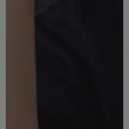
Bewertung mit 5 von 5 Sternen
Toller Sneaker
Den Schuh habe ich mir in weiß bestellt.
Er sieht sehr gut aus und liegt gut am
Fuß. Besonders gut gefällt mir, das die
Laufsohle dunkel ist aber der Rand weiß.
Das macht den Schuh elegant, so dass er
auch zu schickerer kleidung gut zu
tragen ist. Der Seitenreißverschluss ist
sehr parktisch, das mag ich sehr und
kenne es auch von anderen Schuhen
von BÄR (trage nur BÄR-Schuhe). Auch
die Lackausführung in schwarz sieht
super aus. Allerdings trag ich kein
schwarz. Auch die Korkeinlegesohle ist
sehr angenehm, besonderes in der
warmen Jahreszeit. Diese kenn ich