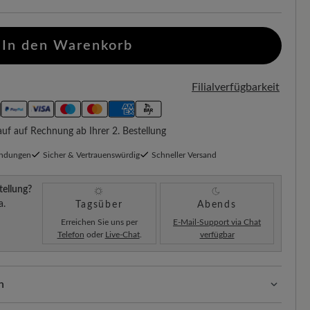
In den Warenkorb
Filialverfügbarkeit
f auf Rechnung ab Ihrer 2. Bestellung
endungen
Sicher & Vertrauenswürdig
Schneller Versand
tellung?
a.
Tagsüber
Abends
Erreichen Sie uns per
E-Mail-Support via Chat
Telefon
oder
Live-Chat
.
verfügbar
n
ssform mit 100% Zehenfreiheit. Natürlich geformte