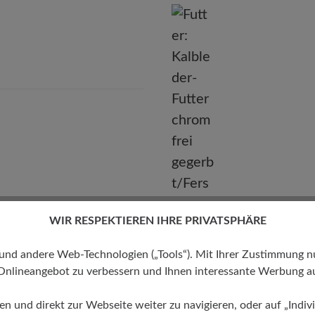
BÄR GmbH
leidelsheimer Str. 15/1, 74321 Bietigheim-Bissingen, Deutschla
E-mail:
kundenbetreuung@baer-schuhe.de
Telefon: 0800 51 65 65 56 (gebührenfrei)
WIR RESPEKTIEREN IHRE PRIVATSPHÄRE
 andere Web-Technologien („Tools“). Mit Ihrer Zustimmung nutz
Onlineangebot zu verbessern und Ihnen interessante Werbung au
Futter
Kalbleder-Futter chromfrei
ren und direkt zur Webseite weiter zu navigieren, oder auf „Indivi
gegerbt/Ferse Lederfutter