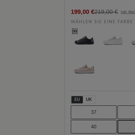
199,00 €
219,00 €
inkl. Mw
WÄHLEN SIE EINE FARBE
EU
UK
37
40