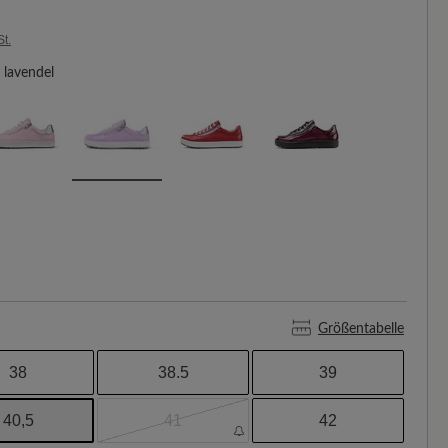
St.
lavendel
Größentabelle
38
38.5
39
40,5
41
42