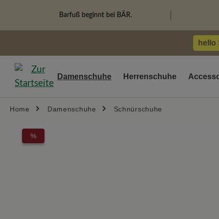
springen
Zur Hauptnavigation springen
Barfuß beginnt bei BÄR.
hello
Damenschuhe
Herrenschuhe
Accesso
Home
Damenschuhe
Schnürschuhe
Bildergalerie überspringen
%