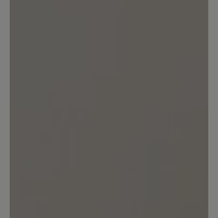
Kunden.
Bewertung schreiben
Sortiert nach
1
-
10
von
11
Bewertungen
24. Mai 2026 11:49
Bewertung mit 5 von 5 Sternen
Sehr schöne und bequeme Schuhe.
Bin schon längere Zeit Bär-Schuhe-
Trägerin. Die Schuhe sind nicht billig.
Aber, die Qualität spricht für sich.
Absolute Kaufempfehlung.