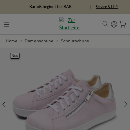
alt springen
Freiheitspioniere
Service & Hilfe
Home
Damenschuhe
Schnürschuhe
Bildergalerie überspringen
Neu