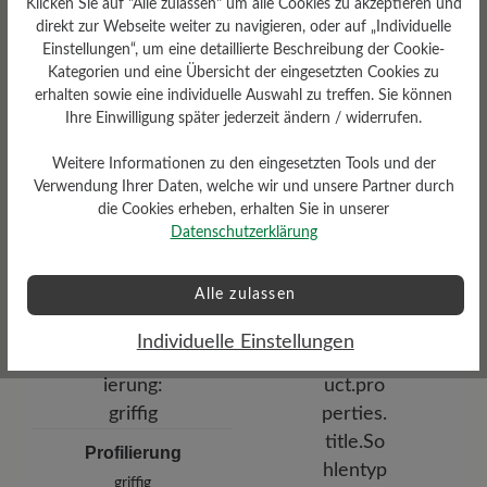
Klicken Sie auf "Alle zulassen" um alle Cookies zu akzeptieren und
6 mm Kork-Latex-Fußbett mit
Lederbezug
direkt zur Webseite weiter zu navigieren, oder auf „Individuelle
Einstellungen“, um eine detaillierte Beschreibung der Cookie-
Kategorien und eine Übersicht der eingesetzten Cookies zu
erhalten sowie eine individuelle Auswahl zu treffen. Sie können
Ihre Einwilligung später jederzeit ändern / widerrufen.
Weitere Informationen zu den eingesetzten Tools und der
Verwendung Ihrer Daten, welche wir und unsere Partner durch
die Cookies erheben, erhalten Sie in unserer
Dämpfungsgrad
Datenschutzerklärung
Funktionalität
mittel
Atmungsaktiv
Alle zulassen
Individuelle Einstellungen
Profilierung
griffig