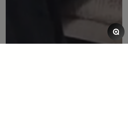
in schwarz auch bestellt, genau solch ein
guter Schuh und hier sind die
Schnürsenkel in der richtigen Länge
dabei gewesen. Ich kann diesen Schuh
einfach empfehlen. Ich habe eine
Haglundferse/Fersensporn und kann
damit nun endlich wieder besser laufen.
27. November 2020 13:17
Bewertung mit 5 von 5 Sternen
Have 2 pairs
I love these.Have two pairs already and
if they weren't so expensive, I would
purchase another. I am hoping for black
shoe with with sole and all white shoe.