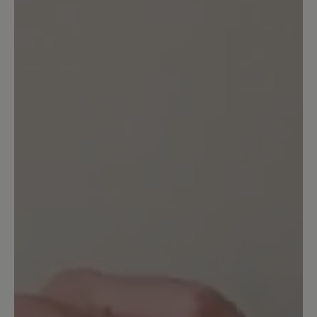
1. Juli 2025 12:55
Bewertung mit 5 von 5 Sternen
Tolle Schuhe in modernem Stil
Ich habe mir (unter anderem) diese
Schuhe in schwarz/leo bestellt und
finde sie Mega schön. Tolles Design,
passt zu fast allem und sieht einfach toll
aus. Ich freue mich, dass es BÄR Schuhe
auch mal in modernen Farben und
Materialien gibt. Bin selber noch jung,
habe aber breite Füße. Da sind die
Schuhe von BÄR perfekt. Ich würde mir
allerdings wünschen, dass die Schuhe