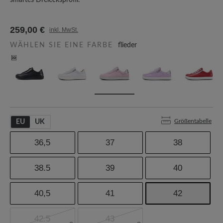
smartes Dreiecksprofil.
259,00 €
inkl. MwSt.
WÄHLEN SIE EINE FARBE
flieder
Größentabelle
EU
UK
36,5
37
38
38.5
39
40
40,5
41
42
42.5
43