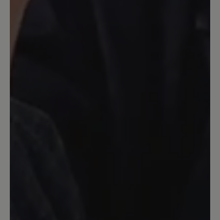
sehr parktisch, das mag ich sehr und
kenne es auch von anderen Schuhen
von BÄR (trage nur BÄR-Schuhe). Auch
die Lackausführung in schwarz sieht
super aus. Allerdings trag ich kein
schwarz. Auch die Korkeinlegesohle ist
sehr angenehm, besonderes in der
warmen Jahreszeit. Diese kenn ich
schon aus dem Modell Ellen und bin
damit schon sehr zufrieden. Insgesamt
kann ich das Modell weiterempfehlen.
12. Mai 2024 11:53
Bewertung mit 5 von 5 Sternen
schöner Schuh