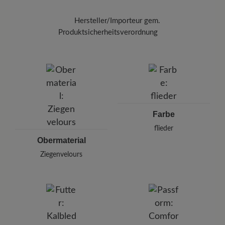
Hersteller/Importeur gem.
Produktsicherheitsverordnung
Marke:
BÄR
BÄR GmbH
Pleidelsheimer Str. 15/1, 74321 Bietigheim-Bissingen,
Deutschland
E-mail:
kundenbetreuung@baer-schuhe.de
Telefon: 0800 51 65 65 56 (gebührenfrei)
Farbe
flieder
Obermaterial
Ziegenvelours