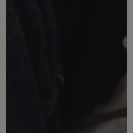
leider rutsch ich mit der Ferse ständig
raus, ich werde ihn mir eine 1/2
Nummer kleiner bestellen.
23. Februar 2024 05:41
Bewertung mit 5 von 5 Sternen
Toller Schuh!
Ich habe zuerst den Schuh in weiß
bestellt und ich war total davon
begeistert davon. Super leicht, weich,
toll für langen Stadtbummel, im Büro ...
einfach überall! Schnürsenkel fallen sehr
kurz aus, die können kaum zugebunden
werden. Ich habe mir noch diesen Schuh