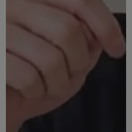
vorne noch etwas mehr Platz haben 😊
mit den Zehensocken sind sie mir
einfach zu eng 🫣 gerade für den großen
Zeh.
17. Mai 2024 08:29
Bewertung mit 5 von 5 Sternen
Toller Sneaker
Den Schuh habe ich mir in weiß bestellt.
Er sieht sehr gut aus und liegt gut am
Fuß. Besonders gut gefällt mir, das die
Laufsohle dunkel ist aber der Rand weiß.
Das macht den Schuh elegant, so dass er
auch zu schickerer kleidung gut zu
tragen ist. Der Seitenreißverschluss ist