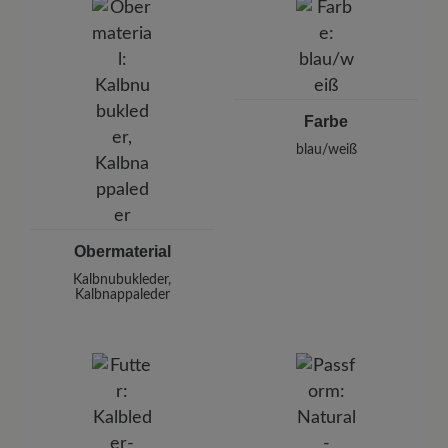
Pleidelsheimer Str. 15/1, 74321 Bietigheim-Bissingen,
Deutschland
E-mail:
kundenbetreuung@baer-schuhe.de
Telefon: 0800 51 65 65 56 (gebührenfrei)
Farbe
blau/weiß
Obermaterial
Kalbnubukleder,
Kalbnappaleder