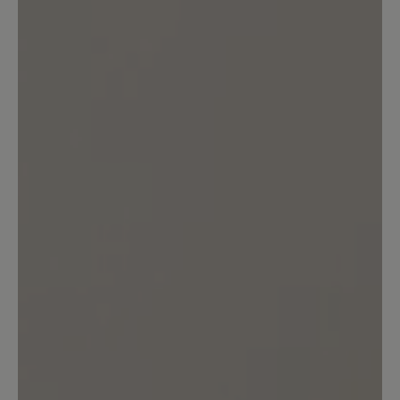
Teilen Sie Ihre Erfahrungen mit anderen
Kunden.
Bewertung schreiben
Sortiert nach
1
Bewertung
6. Februar 2026 10:33
Bewertung mit 5 von 5 Sternen
Super
Die Bootsschuhe fallen etwas schmaler
aus als andere Barfuß-Modelle von Bär,