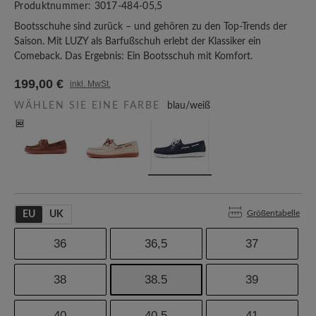
Produktnummer:
3017-484-05,5
Bootsschuhe sind zurück – und gehören zu den Top-Trends der
Saison. Mit LUZY als Barfußschuh erlebt der Klassiker ein
Comeback. Das Ergebnis: Ein Bootsschuh mit Komfort.
199,00 €
inkl. MwSt.
WÄHLEN SIE EINE FARBE
blau/weiß
Größentabelle
EU
UK
36
36,5
37
38
38.5
39
40
40,5
41