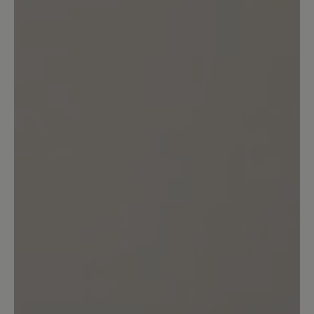
daher musste ich sie gegen eine halbe
Größe größer tauschen. Jetzt sitzen sie
super und ich freue mich schon auf den
Sommer, um sie auch draußen tragen zu
können. Sie sind mal etwas anderes als
der immer gleiche Turnschuh-Style der
Barfußschuhe ;) Es könnte aber sein,
dass ich an der Ferse Blasen bekomme,
wenn ich sie barfuß trage. Sie sind noch
sehr fest in dem Bereich und meine
Füße generell zu empfindlich. Dafür
habe ich aber Polster; sollte also gehen.