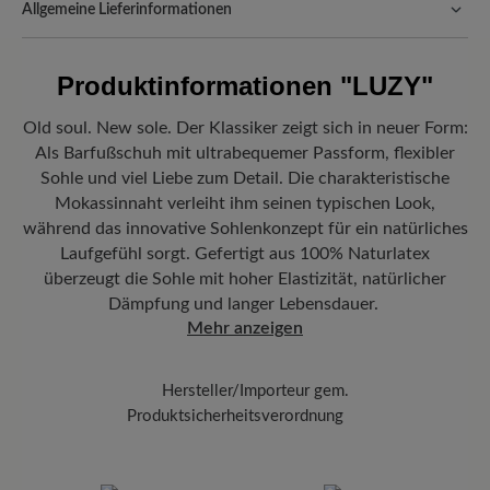
Allgemeine Lieferinformationen
Passform:
Natural - Breite Passform (F) - für normale bis breite
Versand- und Verpackungskosten:
Unsere Standardkosten
Füße
betragen 5,90€ und werden automatisch Ihrem Warenkorb
Produktinformationen
"LUZY"
hinzugefügt – unabhängig vom Bestellwert.
Vorteil der Sohle:
Gedämpftes Abrollen dank flexibler Sneaker-
Freuen Sie sich auf Ihr Paket!
Sobald Ihre Bestellung unser Lager in
Sohle aus Naturkautschuk.
Old soul. New sole. Der Klassiker zeigt sich in neuer Form:
Deutschland verlassen hat, erhalten Sie eine Versandbestätigung.
Als Barfußschuh mit ultrabequemer Passform, flexibler
Herausnehmbares Fußbett:
3 mm BÄR Resilienz-Schaum-Fußbett
Mit der beigefügten Sendungsnummer können Sie genau
Sohle und viel Liebe zum Detail. Die charakteristische
mit Lederbezug kombiniert sanfte Dämpfung mit hervorragender
nachverfolgen, wo sich Ihr neues BÄR Lieblingsstück gerade
Mokassinnaht verleiht ihm seinen typischen Look,
Anpassungsfähigkeit.
befindet.
während das innovative Sohlenkonzept für ein natürliches
Funktionalität:
Atmungsaktiv
Laufgefühl sorgt. Gefertigt aus 100% Naturlatex
überzeugt die Sohle mit hoher Elastizität, natürlicher
Dämpfung und langer Lebensdauer.
Mehr anzeigen
Hersteller/Importeur gem.
Produktsicherheitsverordnung
Marke:
BÄR
BÄR GmbH