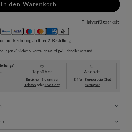
In den Warenkorb
Filialverfügbarkeit
f auf Rechnung ab Ihrer 2. Bestellung
endungen
Sicher & Vertrauenswürdig
Schneller Versand
tellung?
a.
Tagsüber
Abends
Erreichen Sie uns per
E-Mail-Support via Chat
Telefon
oder
Live-Chat
.
verfügbar
n
ssform mit 100% Zehenfreiheit. Natürlich geformte
llt.
en
sform (F) - für normale bis breite Füße