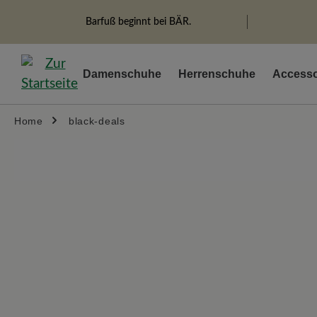
springen
Zur Hauptnavigation springen
Barfuß beginnt bei BÄR.
Damenschuhe
Herrenschuhe
Accesso
Home
black-deals
Bildergalerie überspringen