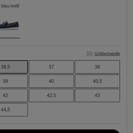
blau/weiß
Größentabelle
36,5
37
38
39
40
40,5
42
42.5
43
44,5