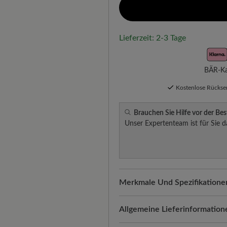
Lieferzeit: 2-3 Tage
BÄR-Kau
Kostenlose Rücks
Brauchen Sie Hilfe vor der Bes
Unser Expertenteam ist für Sie d
Merkmale Und Spezifikatione
Freeyourfeet!
Die perfekte Pa
Schuhe, handgefertigt hergeste
Allgemeine Lieferinformation
Passform:
Natural - Breite Pas