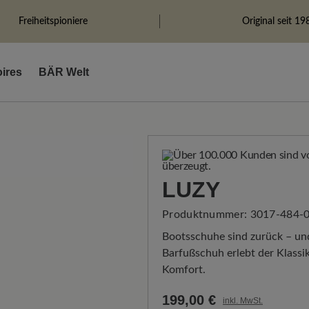
Freiheitspioniere
Original seit 19
ires
BÄR Welt
LUZY
Produktnummer:
3017-484-0
Bootsschuhe sind zurück – und
Barfußschuh erlebt der Klassi
Komfort.
199,00 €
inkl. MwSt.