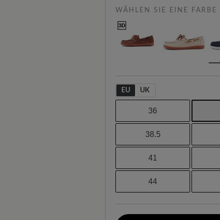
WÄHLEN SIE EINE FARBE
EU
UK
36
38.5
41
44