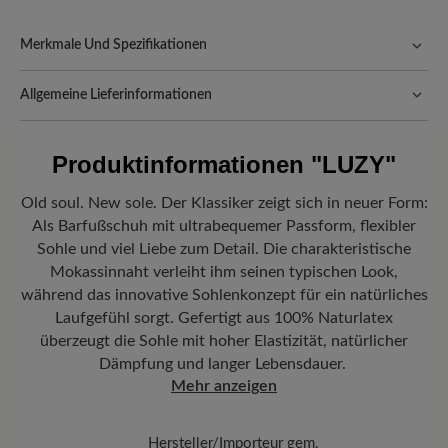
Merkmale Und Spezifikationen
Freeyourfeet!
Die perfekte Passform mit 100% Zehenfreiheit.
Natürlich geformte Schuhe, handgefertigt hergestellt.
Allgemeine Lieferinformationen
Passform:
Natural - Breite Passform (F) - für normale bis breite
Versand- und Verpackungskosten:
Unsere Standardkosten
Füße
betragen 5,90€ und werden automatisch Ihrem Warenkorb
Produktinformationen
"LUZY"
hinzugefügt – unabhängig vom Bestellwert.
Vorteil der Sohle:
Gedämpftes Abrollen dank flexibler Sneaker-
Freuen Sie sich auf Ihr Paket!
Sobald Ihre Bestellung unser Lager in
Sohle aus Naturkautschuk.
Old soul. New sole. Der Klassiker zeigt sich in neuer Form:
Deutschland verlassen hat, erhalten Sie eine Versandbestätigung.
Als Barfußschuh mit ultrabequemer Passform, flexibler
Herausnehmbares Fußbett:
3 mm BÄR Resilienz-Schaum-Fußbett
Mit der beigefügten Sendungsnummer können Sie genau
Sohle und viel Liebe zum Detail. Die charakteristische
mit Lederbezug kombiniert sanfte Dämpfung mit hervorragender
nachverfolgen, wo sich Ihr neues BÄR Lieblingsstück gerade
Mokassinnaht verleiht ihm seinen typischen Look,
Anpassungsfähigkeit.
befindet.
während das innovative Sohlenkonzept für ein natürliches
Funktionalität:
Atmungsaktiv
Laufgefühl sorgt. Gefertigt aus 100% Naturlatex
überzeugt die Sohle mit hoher Elastizität, natürlicher
Dämpfung und langer Lebensdauer.
Mehr anzeigen
Hersteller/Importeur gem.