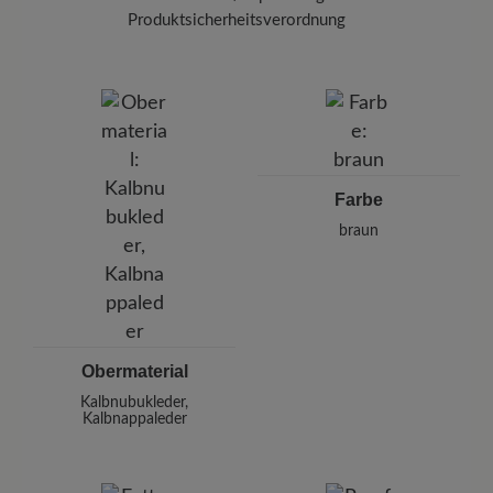
Produktsicherheitsverordnung
Marke:
BÄR
BÄR GmbH
Pleidelsheimer Str. 15/1, 74321 Bietigheim-Bissingen,
Deutschland
E-mail:
kundenbetreuung@baer-schuhe.de
Telefon: 0800 51 65 65 56 (gebührenfrei)
Farbe
braun
Obermaterial
Kalbnubukleder,
Kalbnappaleder