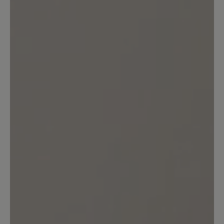
Die Bootsschuhe fallen etwas schmaler
aus als andere Barfuß-Modelle von Bär,
daher musste ich sie gegen eine halbe
Größe größer tauschen. Jetzt sitzen sie
super und ich freue mich schon auf den
Sommer, um sie auch draußen tragen zu
können. Sie sind mal etwas anderes als
der immer gleiche Turnschuh-Style der
Barfußschuhe ;) Es könnte aber sein,
dass ich an der Ferse Blasen bekomme,
wenn ich sie barfuß trage. Sie sind noch
sehr fest in dem Bereich und meine
Füße generell zu empfindlich. Dafür
habe ich aber Polster; sollte also gehen.