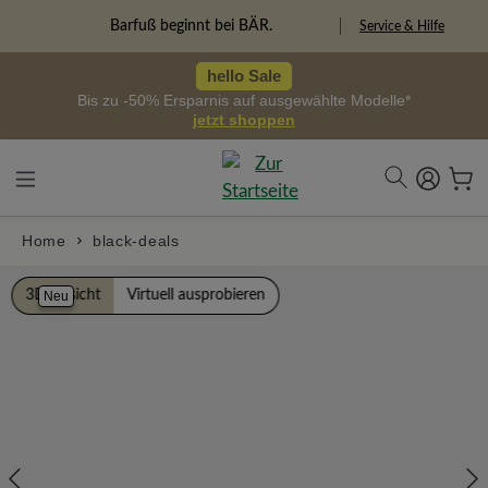
alt springen
Freiheitspioniere
Service & Hilfe
hello Sale
Bis zu -50% Ersparnis auf ausgewählte Modelle*
jetzt shoppen
Home
black-deals
Bildergalerie überspringen
3D Ansicht
Virtuell ausprobieren
Neu