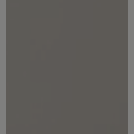
Bewerten Sie dieses Produkt!
Teilen Sie Ihre Erfahrungen mit anderen
Kunden.
Bewertung schreiben
Sortiert nach
1
Bewertung
6. Februar 2026 10:33
Bewertung mit 5 von 5 Sternen
Super