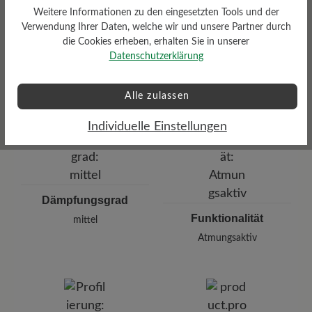
Weitere Informationen zu den eingesetzten Tools und der
Herausnehmbares
Verwendung Ihrer Daten, welche wir und unsere Partner durch
Fußbett
die Cookies erheben, erhalten Sie in unserer
Herausnehmbares BÄR
Datenschutzerklärung
Resilienz-Schaum-Fußbett: 3
mm mit Lederbezug
Alle zulassen
Individuelle Einstellungen
Dämpfungsgrad
Funktionalität
mittel
Atmungsaktiv