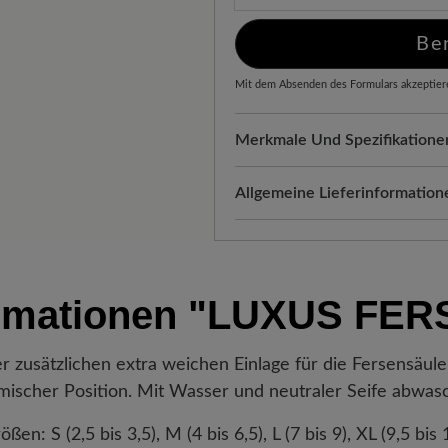
Be
Mit dem Absenden des Formulars akzeptier
Merkmale Und Spezifikatione
Passform:
Standard Passform
Allgemeine Lieferinformation
Versand- und Verpackungskos
automatisch Ihrem Warenkorb 
Freuen Sie sich auf Ihr Paket!
rmationen
"LUXUS FER
verlassen hat, erhalten Sie ei
Sendungsnummer können Sie g
Lieblingsstück gerade befindet
er zusätzlichen extra weichen Einlage für die Fersensäule
ischer Position. Mit Wasser und neutraler Seife abwas
ößen: S (2,5 bis 3,5), M (4 bis 6,5), L (7 bis 9), XL (9,5 bis 