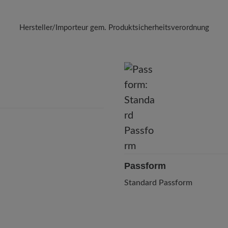
Hersteller/Importeur gem. Produktsicherheitsverordnung
Marke: BÄR
Fratelli Barbieri s.r.l.
Via Luigi Canepa 9/R, 16165 Genova, Italien
E-Mail: fllibarb@tin.it
Passform
Standard Passform