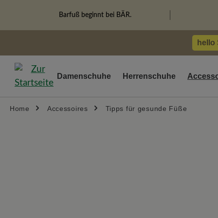
springen
Zur Hauptnavigation springen
Barfuß beginnt bei BÄR.
hello
Damenschuhe
Herrenschuhe
Accesso
Home
Accessoires
Tipps für gesunde Füße
Bildergalerie überspringen