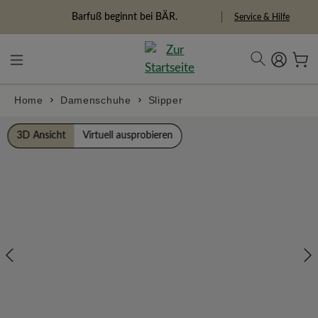
alt springen
Freiheitspioniere
Service & Hilfe
Home
Damenschuhe
Slipper
Bildergalerie überspringen
3D Ansicht
Virtuell ausprobieren