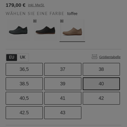
179,00 €
inkl. MwSt.
WÄHLEN SIE EINE FARBE
toffee
Größentabelle
EU
UK
36,5
37
38
38.5
39
40
40,5
41
42
42.5
43