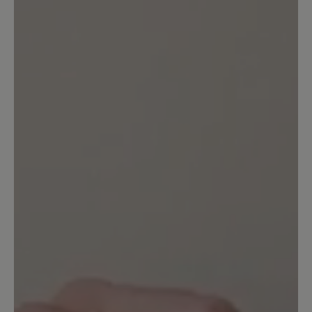
sie mir. Deshalb behalte ich sie.
Allerdings ist die Farbe im Gegensatz
zum Foto nicht dunkelgrau sondern
deutlich heller. Dunkeln die noch nach?
Das Leder ist weder supersoft noch
knautschig sondern sehr steif. An der
harten Kante habe ich mir beim ersten
Tragen an der Ferse gleich mal Blasen
gelaufen und das mit Socken, obwohl
die Schuhe zum barfuß tragen
empfohlen werden. Schade.
18. Juni 2024 06:42
Bewertung mit 4 von 5 Sternen
Bequem aber bei Nässe rutschig