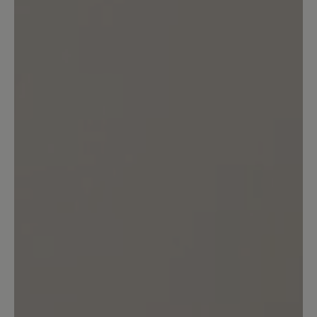
Kunden.
Bewertung schreiben
Sortiert nach
7
Bewertungen
18. Juli 2024 13:33
Bewertung mit 3 von 5 Sternen
Entsprechen nicht der
Beschreibung
Die Schuhe sind hübsch, bequem,
passen zu vielem und vor allem passen