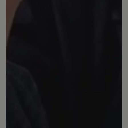
bequem, aber leider passt er nicht um
meinen Knöchel , zu eng. - Geht leider
zurück
13. Juni 2022 18:43
Bewertung mit 5 von 5 Sternen
nichts für kleine Leute?
ich hätte auch gerne solche schönen
Schuhe, hab sie schon oft im Geschäft
anprobiert, leider passt mir nur die
Größe 3 ;-(
27. April 2022 12:42