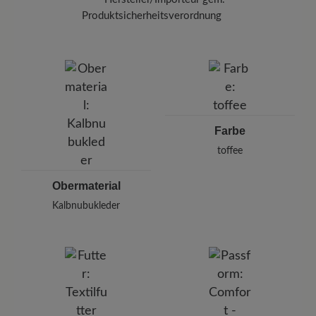
wiederherzustellen.
Produktsicherheitsverordnung
Marke:
BÄR
BÄR GmbH
Pleidelsheimer Str. 15/1, 74321 Bietigheim-Bissingen,
Deutschland
E-mail:
kundenbetreuung@baer-schuhe.de
Telefon: 0800 51 65 65 56 (gebührenfrei)
Farbe
toffee
Obermaterial
Kalbnubukleder