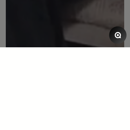
Der Schuh passt perfekt bei meinen
doch recht breiten Füßen mit Hallux. Er
schmiegt sich gut an den Fuß. Ich habe
den Schuh in Toffee und er passt zu
Röcken wie zu Hosen, da er gut am
Knöchel anliegt.
13. Oktober 2021 12:24
Bewertung mit 5 von 5 Sternen
Eine zweite Haut!
Ich bin mit diesem Produkt überaus
zufrieden. Der Schuh sitzt wie ein
Handschuh, schmiegt sich total an den
Fuß an, was man vor allem beim
Barfußlaufen merkt. Ich habe noch nie