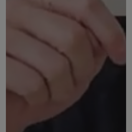
Der Schuh ist sehr bequem, obwohl er
geschlossen ist,- auch für wärmere Tage
geeignet. Leider muß man bei Nässe
aufpassen, da kann es passieren, dass
man ausrutscht. Man hat durch die
Sohle eher ein Barfuß Gefühl und im
Zehenbereich viel Platz
15. Februar 2024 15:04
Bewertung mit 3 von 5 Sternen
oben zu eng
Wunderschöner Schuh, der aber leider
nicht so weich ist wie er auf dem Foto
aussieht. Der Vorderfuß ist richtig