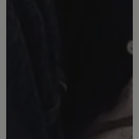
Bewertung mit 5 von 5 Sternen
Meine momentanen
Lieblingsschuhe
Toller Schuh mit Barfußfeeling. Ich
werde mir auf jeden Fall noch ein Paar
zulegen. Verarbeitung top, Farbe genau
wie auf den Bildern und eine dünne,
biegsame Sohlen.
27. April 2022 12:03
Bewertung mit 5 von 5 Sternen
Sehr anschmiegsam