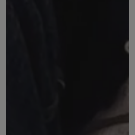
Bewertung mit 5 von 5 Sternen
Meine momentanen
Lieblingsschuhe
Toller Schuh mit Barfußfeeling. Ich
werde mir auf jeden Fall noch ein Paar
zulegen. Verarbeitung top, Farbe genau
wie auf den Bildern und eine dünne,
biegsame Sohlen.
27. April 2022 12:03
Bewertung mit 5 von 5 Sternen
Sehr anschmiegsam