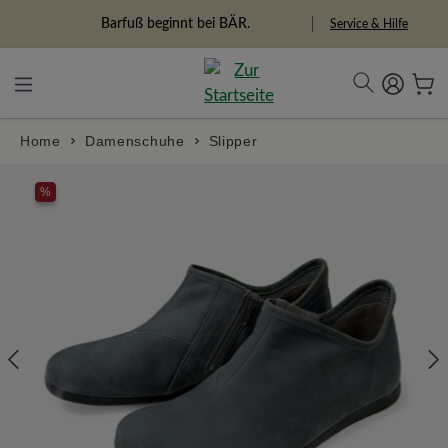
alt springen
Freiheitspioniere
Service & Hilfe
Home
Damenschuhe
Slipper
Bildergalerie überspringen
%