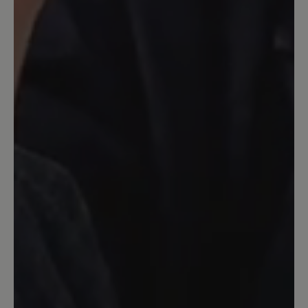
bequem, aber leider passt er nicht um
meinen Knöchel , zu eng. - Geht leider
zurück
13. Juni 2022 18:43
Bewertung mit 5 von 5 Sternen
nichts für kleine Leute?
ich hätte auch gerne solche schönen
Schuhe, hab sie schon oft im Geschäft
anprobiert, leider passt mir nur die
Größe 3 ;-(
27. April 2022 12:42