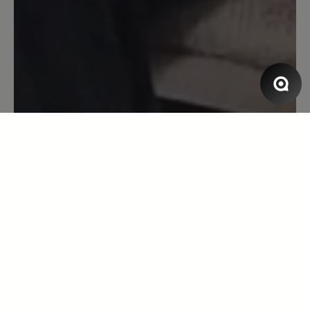
Der Schuh passt perfekt bei meinen
doch recht breiten Füßen mit Hallux. Er
schmiegt sich gut an den Fuß. Ich habe
den Schuh in Toffee und er passt zu
Röcken wie zu Hosen, da er gut am
Knöchel anliegt.
13. Oktober 2021 12:24
Bewertung mit 5 von 5 Sternen
Eine zweite Haut!
Ich bin mit diesem Produkt überaus
zufrieden. Der Schuh sitzt wie ein
Handschuh, schmiegt sich total an den
Fuß an, was man vor allem beim
Barfußlaufen merkt. Ich habe noch nie