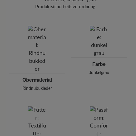
Produktsicherheitsverordnung
Marke:
BÄR
BÄR GmbH
Pleidelsheimer Str. 15/1, 74321 Bietigheim-Bissingen,
Deutschland
E-mail:
kundenbetreuung@baer-schuhe.de
Telefon: 0800 51 65 65 56 (gebührenfrei)
Farbe
dunkelgrau
Obermaterial
Rindnubukleder