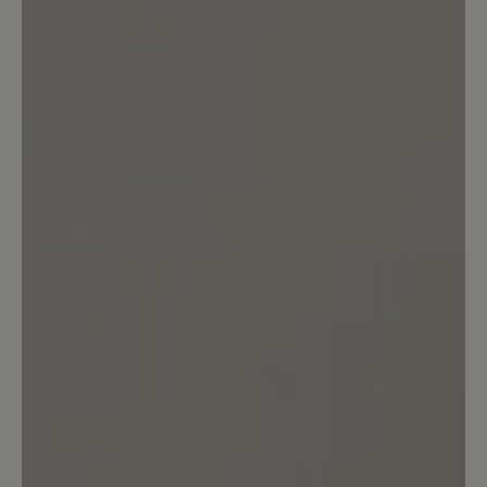
Kunden.
Bewertung schreiben
Sortiert nach
7
Bewertungen
18. Juli 2024 13:33
Bewertung mit 3 von 5 Sternen
Entsprechen nicht der
Beschreibung
Die Schuhe sind hübsch, bequem,
passen zu vielem und vor allem passen