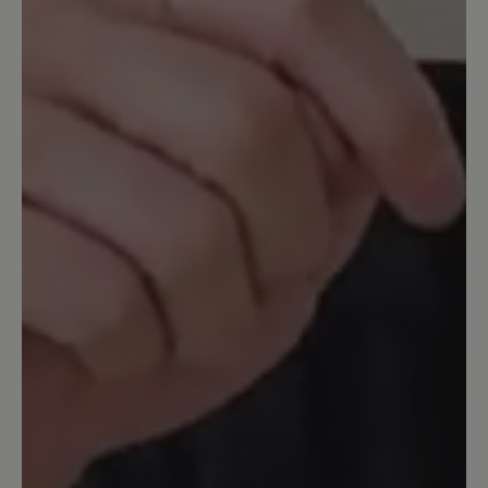
Der Schuh ist sehr bequem, obwohl er
geschlossen ist,- auch für wärmere Tage
geeignet. Leider muß man bei Nässe
aufpassen, da kann es passieren, dass
man ausrutscht. Man hat durch die
Sohle eher ein Barfuß Gefühl und im
Zehenbereich viel Platz
15. Februar 2024 15:04
Bewertung mit 3 von 5 Sternen
oben zu eng
Wunderschöner Schuh, der aber leider
nicht so weich ist wie er auf dem Foto
aussieht. Der Vorderfuß ist richtig