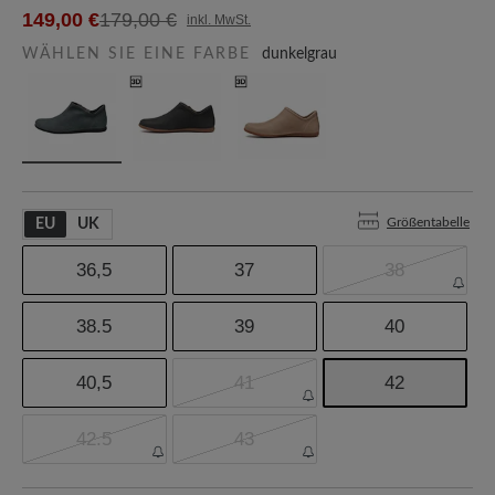
149,00 €
179,00 €
inkl. MwSt.
WÄHLEN SIE EINE FARBE
dunkelgrau
Größentabelle
EU
UK
36,5
37
38
38.5
39
40
40,5
41
42
42.5
43