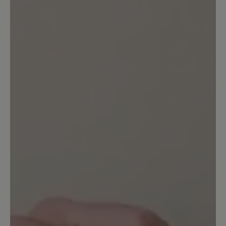
sie mir. Deshalb behalte ich sie.
Allerdings ist die Farbe im Gegensatz
zum Foto nicht dunkelgrau sondern
deutlich heller. Dunkeln die noch nach?
Das Leder ist weder supersoft noch
knautschig sondern sehr steif. An der
harten Kante habe ich mir beim ersten
Tragen an der Ferse gleich mal Blasen
gelaufen und das mit Socken, obwohl
die Schuhe zum barfuß tragen
empfohlen werden. Schade.
18. Juni 2024 06:42
Bewertung mit 4 von 5 Sternen
Bequem aber bei Nässe rutschig