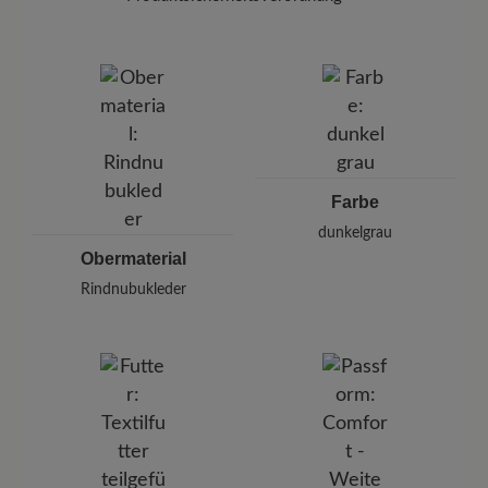
Marke:
BÄR
BÄR GmbH
Pleidelsheimer Str. 15/1, 74321 Bietigheim-Bissingen,
Deutschland
E-mail:
kundenbetreuung@baer-schuhe.de
Telefon: 0800 51 65 65 56 (gebührenfrei)
Farbe
dunkelgrau
Obermaterial
Rindnubukleder