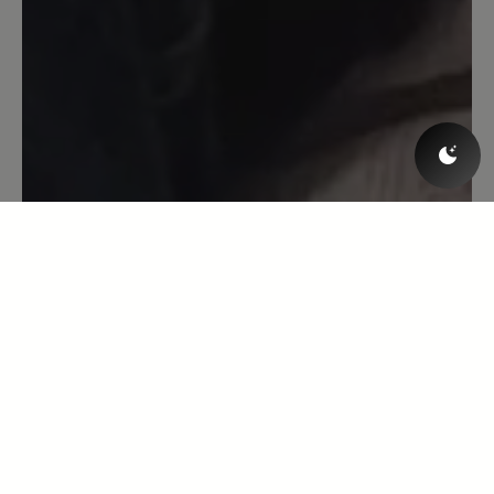
doch recht breiten Füßen mit Hallux. Er
schmiegt sich gut an den Fuß. Ich habe
den Schuh in Toffee und er passt zu
Röcken wie zu Hosen, da er gut am
Knöchel anliegt.
13. Oktober 2021 12:24
Bewertung mit 5 von 5 Sternen
Eine zweite Haut!
Ich bin mit diesem Produkt überaus
zufrieden. Der Schuh sitzt wie ein
Handschuh, schmiegt sich total an den
Fuß an, was man vor allem beim
Barfußlaufen merkt. Ich habe noch nie
vorher einen Schuh besessen, den man