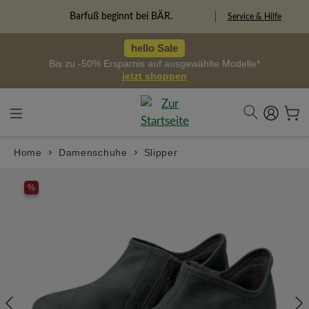
alt springen
Freiheitspioniere
Service & Hilfe
hello Sale
Bis zu -50% Ersparnis auf ausgewählte Modelle*
jetzt shoppen
Home
Damenschuhe
Slipper
Bildergalerie überspringen
%