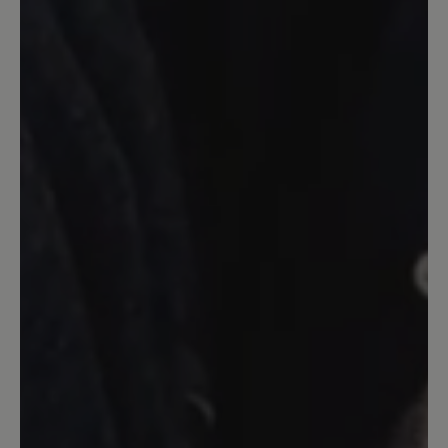
Meine momentanen
Lieblingsschuhe
Toller Schuh mit Barfußfeeling. Ich
werde mir auf jeden Fall noch ein Paar
zulegen. Verarbeitung top, Farbe genau
wie auf den Bildern und eine dünne,
biegsame Sohlen.
27. April 2022 12:03
Bewertung mit 5 von 5 Sternen
Sehr anschmiegsam
Der Schuh passt perfekt bei meinen