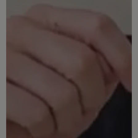
geschlossen ist,- auch für wärmere Tage
geeignet. Leider muß man bei Nässe
aufpassen, da kann es passieren, dass
man ausrutscht. Man hat durch die
Sohle eher ein Barfuß Gefühl und im
Zehenbereich viel Platz
15. Februar 2024 15:04
Bewertung mit 3 von 5 Sternen
oben zu eng
Wunderschöner Schuh, der aber leider
nicht so weich ist wie er auf dem Foto
aussieht. Der Vorderfuß ist richtig
bequem, aber leider passt er nicht um