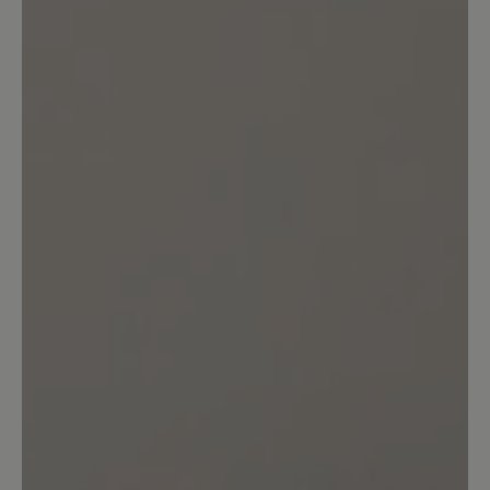
Allerdings ist die Farbe im Gegensatz
zum Foto nicht dunkelgrau sondern
deutlich heller. Dunkeln die noch nach?
Das Leder ist weder supersoft noch
knautschig sondern sehr steif. An der
harten Kante habe ich mir beim ersten
Tragen an der Ferse gleich mal Blasen
gelaufen und das mit Socken, obwohl
die Schuhe zum barfuß tragen
empfohlen werden. Schade.
18. Juni 2024 06:42
Bewertung mit 4 von 5 Sternen
Bequem aber bei Nässe rutschig
Der Schuh ist sehr bequem, obwohl er