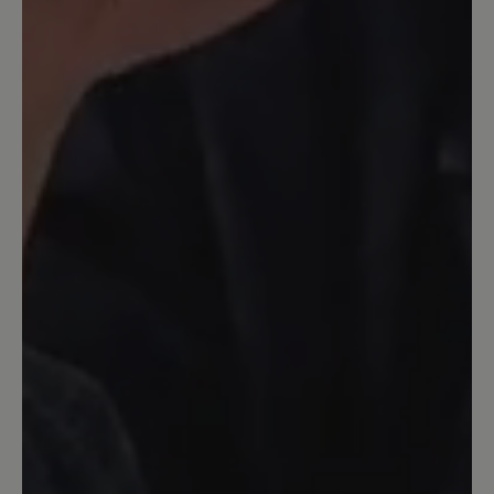
meinen Knöchel , zu eng. - Geht leider
zurück
13. Juni 2022 18:43
Bewertung mit 5 von 5 Sternen
nichts für kleine Leute?
ich hätte auch gerne solche schönen
Schuhe, hab sie schon oft im Geschäft
anprobiert, leider passt mir nur die
Größe 3 ;-(
27. April 2022 12:42
Bewertung mit 5 von 5 Sternen