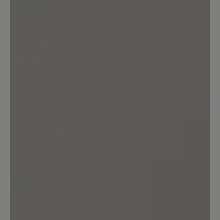
Bewertung schreiben
Sortiert nach
7
Bewertungen
18. Juli 2024 13:33
Bewertung mit 3 von 5 Sternen
Entsprechen nicht der
Beschreibung
Die Schuhe sind hübsch, bequem,
passen zu vielem und vor allem passen
sie mir. Deshalb behalte ich sie.