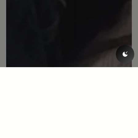
Der Schuh passt perfekt bei meinen
doch recht breiten Füßen mit Hallux. Er
schmiegt sich gut an den Fuß. Ich habe
den Schuh in Toffee und er passt zu
Röcken wie zu Hosen, da er gut am
Knöchel anliegt.
13. Oktober 2021 12:24
Bewertung mit 5 von 5 Sternen
Eine zweite Haut!
Ich bin mit diesem Produkt überaus
zufrieden. Der Schuh sitzt wie ein
Handschuh, schmiegt sich total an den
Fuß an, was man vor allem beim