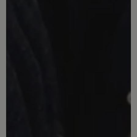
Bewertung mit 5 von 5 Sternen
Meine momentanen
Lieblingsschuhe
Toller Schuh mit Barfußfeeling. Ich
werde mir auf jeden Fall noch ein Paar
zulegen. Verarbeitung top, Farbe genau
wie auf den Bildern und eine dünne,
biegsame Sohlen.
27. April 2022 12:03
Bewertung mit 5 von 5 Sternen
Sehr anschmiegsam