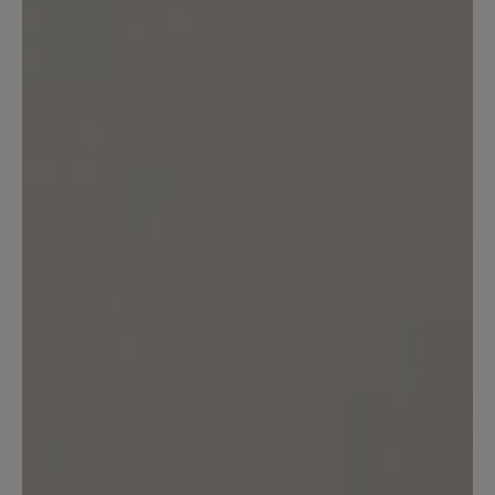
Kunden.
Bewertung schreiben
Sortiert nach
7
Bewertungen
18. Juli 2024 13:33
Bewertung mit 3 von 5 Sternen
Entsprechen nicht der
Beschreibung
Die Schuhe sind hübsch, bequem,
passen zu vielem und vor allem passen