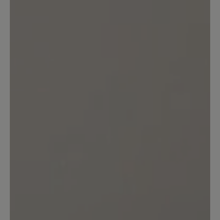
sie mir. Deshalb behalte ich sie.
Allerdings ist die Farbe im Gegensatz
zum Foto nicht dunkelgrau sondern
deutlich heller. Dunkeln die noch nach?
Das Leder ist weder supersoft noch
knautschig sondern sehr steif. An der
harten Kante habe ich mir beim ersten
Tragen an der Ferse gleich mal Blasen
gelaufen und das mit Socken, obwohl
die Schuhe zum barfuß tragen
empfohlen werden. Schade.
18. Juni 2024 06:42
Bewertung mit 4 von 5 Sternen
Bequem aber bei Nässe rutschig