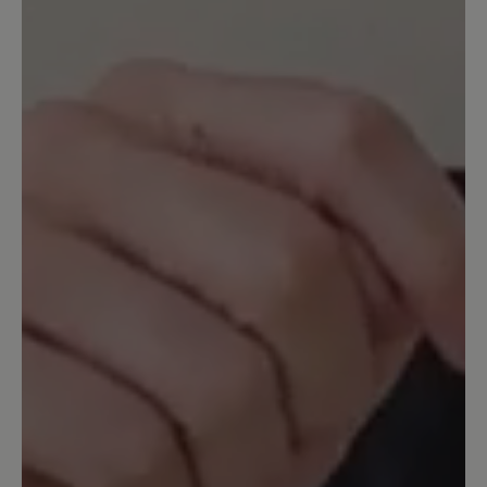
Der Schuh ist sehr bequem, obwohl er
geschlossen ist,- auch für wärmere Tage
geeignet. Leider muß man bei Nässe
aufpassen, da kann es passieren, dass
man ausrutscht. Man hat durch die
Sohle eher ein Barfuß Gefühl und im
Zehenbereich viel Platz
15. Februar 2024 15:04
Bewertung mit 3 von 5 Sternen
oben zu eng
Wunderschöner Schuh, der aber leider
nicht so weich ist wie er auf dem Foto
aussieht. Der Vorderfuß ist richtig