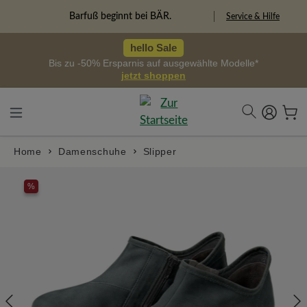
alt springen
Freiheitspioniere
Service & Hilfe
hello Sale
Bis zu -50% Ersparnis auf ausgewählte Modelle*
jetzt shoppen
Home
Damenschuhe
Slipper
Bildergalerie überspringen
%