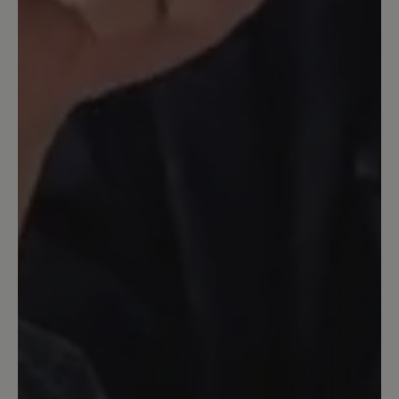
bequem, aber leider passt er nicht um
meinen Knöchel , zu eng. - Geht leider
zurück
13. Juni 2022 18:43
Bewertung mit 5 von 5 Sternen
nichts für kleine Leute?
ich hätte auch gerne solche schönen
Schuhe, hab sie schon oft im Geschäft
anprobiert, leider passt mir nur die
Größe 3 ;-(
27. April 2022 12:42