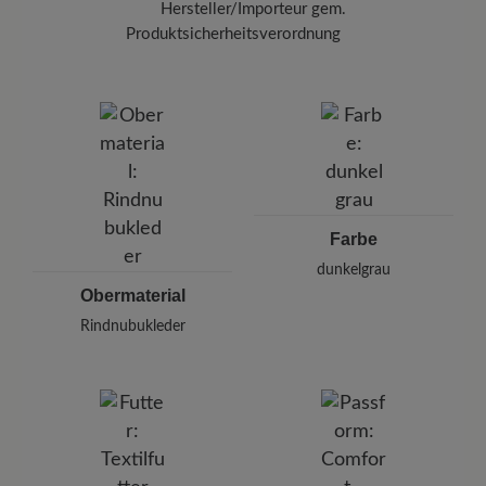
Hersteller/Importeur gem.
Produktsicherheitsverordnung
Marke:
BÄR
BÄR GmbH
Pleidelsheimer Str. 15/1, 74321 Bietigheim-Bissingen,
Deutschland
E-mail:
kundenbetreuung@baer-schuhe.de
Telefon: 0800 51 65 65 56 (gebührenfrei)
Farbe
dunkelgrau
Obermaterial
Rindnubukleder