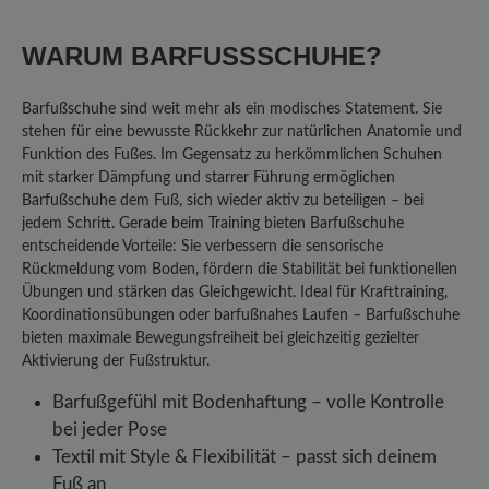
0%
Akzeptierbar (0)
WARUM BARFUSSSCHUHE?
0%
Unbefriedigend (0)
Barfußschuhe sind weit mehr als ein modisches Statement. Sie
stehen für eine bewusste Rückkehr zur natürlichen Anatomie und
Funktion des Fußes. Im Gegensatz zu herkömmlichen Schuhen
Bewerten Sie dieses Produkt!
mit starker Dämpfung und starrer Führung ermöglichen
Barfußschuhe dem Fuß, sich wieder aktiv zu beteiligen – bei
Teilen Sie Ihre Erfahrungen mit anderen
jedem Schritt. Gerade beim Training bieten Barfußschuhe
entscheidende Vorteile: Sie verbessern die sensorische
Kunden.
Rückmeldung vom Boden, fördern die Stabilität bei funktionellen
Übungen und stärken das Gleichgewicht. Ideal für Krafttraining,
Bewertung schreiben
Koordinationsübungen oder barfußnahes Laufen – Barfußschuhe
bieten maximale Bewegungsfreiheit bei gleichzeitig gezielter
Aktivierung der Fußstruktur.
Barfußgefühl mit Bodenhaftung – volle Kontrolle
Sortiert nach
bei jeder Pose
1
Bewertung
Textil mit Style & Flexibilität – passt sich deinem
6. Februar 2026 10:47
Fuß an