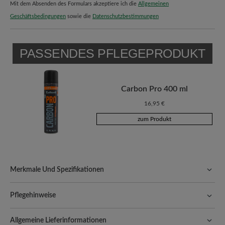
Mit dem Absenden des Formulars akzeptiere ich die
Allgemeinen
Geschäftsbedingungen
sowie die
Datenschutzbestimmungen
PASSENDES PFLEGEPRODUKT
Carbon Pro 400 ml
16,95 €
zum Produkt
Merkmale Und Spezifikationen
Freeyourfeet!
Die perfekte Passform mit 100% Zehenfreiheit.
Natürlich geformte Schuhe, handgefertigt hergestellt.
Pflegehinweise
Komfort für jeden Schritt:
Textil überzeugt durch seine Leichtigkeit
Textilschuhe sind leicht, atmungsaktiv und vielseitig – mit der
und Atmungsaktivität. Zudem passt sich das flexible Material ideal
Allgemeine Lieferinformationen
richtigen Pflege bleiben sie frisch, farbintensiv und optimal