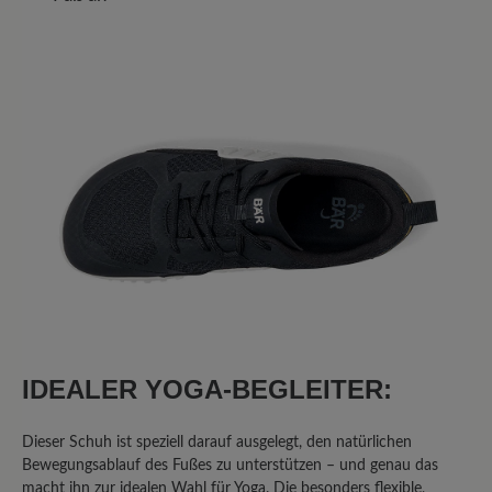
Bewertung mit 5 von 5 Sternen
Perfekt
Ich habe den Light Flex zum Walken
gekauft und bin mit der Bequemlichkeit
und dem besseren Halt sehr zufrieden.
Leider musste ich ihn tauschen, weil ich
im ersten Paar tendenziell nach innen
gekippt bin. Beim Ersatz ist alles gut. Ich
trage nur die Walkfilzeinlagen, die
flacher sind als die Schaumstoffsohlen.
Es lag also daran.
IDEALER YOGA-BEGLEITER:
Dieser Schuh ist speziell darauf ausgelegt, den natürlichen
Bewegungsablauf des Fußes zu unterstützen – und genau das
macht ihn zur idealen Wahl für Yoga. Die besonders flexible,