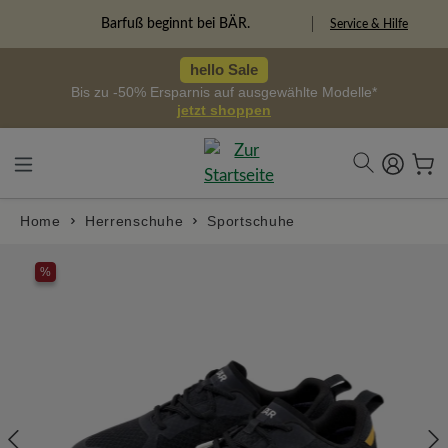
alt springen
Freiheitspioniere
Service & Hilfe
hello Sale
Bis zu -50% Ersparnis auf ausgewählte Modelle*
jetzt shoppen
Home
Herrenschuhe
Sportschuhe
Bildergalerie überspringen
%