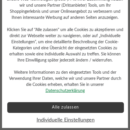
Sohle (6 mm) mit Stollenprofil
wir und unsere Partner (Drittanbieter) Tools, um Ihr
und Archraiser®-Schnürung
Shoppingerlebnis und unser Onlineangebot zu verbessern und
Ihnen interessante Werbung auf anderen Seiten anzuzeigen.
Klicken Sie auf "Alle zulassen" um alle Cookies zu akzeptieren und
direkt zur Webseite weiter zu navigieren, oder auf „Individuelle
Bewertungen lesen
Einstellungen“, um eine detaillierte Beschreibung der Cookie-
Kategorien und eine Übersicht der eingesetzten Cookies zu
erhalten sowie eine individuelle Auswahl zu treffen. Sie können
1 von 1 Bewertungen
Ihre Einwilligung später jederzeit ändern / widerrufen.
Weitere Informationen zu den eingesetzten Tools und der
Verwendung Ihrer Daten, welche wir und unsere Partner durch
5 von 5 Sternen
Durchschnittliche Bewertung von
die Cookies erheben, erhalten Sie in unserer
Datenschutzerklärung
100%
Perfekt (1)
Alle zulassen
0%
Sehr gut (0)
Individuelle Einstellungen
0%
Gut (0)