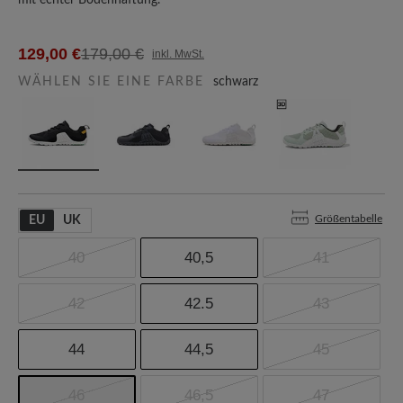
mit echter Bodenhaftung.
129,00 €
179,00 €
inkl. MwSt.
WÄHLEN SIE EINE FARBE
schwarz
Größentabelle
EU
UK
40
40,5
41
42
42.5
43
44
44,5
45
46
46,5
47