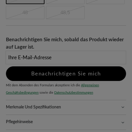
48
48,5
Benachrichtigen Sie mich, sobald das Produkt wieder
auf Lager ist.
Ihre E-Mail-Adresse
Benachrichtigen Sie mich
Mit dem Absenden des Formulars akzeptiere ich die
Allgemeinen
Geschäftsbedingungen
sowie die
Datenschutzbestimmungen
Merkmale Und Spezifikationen
Freeyourfeet!
Die perfekte Passform mit 100% Zehenfreiheit.
Natürlich geformte Schuhe, handgefertigt hergestellt.
Pflegehinweise
Komfort für jeden Schritt:
Textil überzeugt durch seine Leichtigkeit