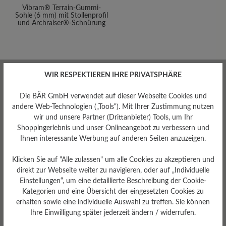
Vibram® Terrain-Gummi-
Sohle (6 mm) mit Stollenprofil
und Archraiser®-Schnürung
WIR RESPEKTIEREN IHRE PRIVATSPHÄRE
Bewertungen lesen
Die BÄR GmbH verwendet auf dieser Webseite Cookies und
andere Web-Technologien („Tools“). Mit Ihrer Zustimmung nutzen
1 von 1 Bewertungen
wir und unsere Partner (Drittanbieter) Tools, um Ihr
Shoppingerlebnis und unser Onlineangebot zu verbessern und
Ihnen interessante Werbung auf anderen Seiten anzuzeigen.
5 von 5 Sternen
Durchschnittliche Bewertung von
Klicken Sie auf "Alle zulassen" um alle Cookies zu akzeptieren und
direkt zur Webseite weiter zu navigieren, oder auf „Individuelle
Einstellungen“, um eine detaillierte Beschreibung der Cookie-
100%
Perfekt (1)
Kategorien und eine Übersicht der eingesetzten Cookies zu
erhalten sowie eine individuelle Auswahl zu treffen. Sie können
0%
Sehr gut (0)
Ihre Einwilligung später jederzeit ändern / widerrufen.