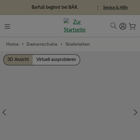
alt springen
Freiheitspioniere
Service & Hilfe
Home
Damenschuhe
Stiefeletten
Bildergalerie überspringen
3D Ansicht
Virtuell ausprobieren