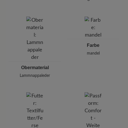
Halten Sie dabei einen Abstand von 20-30 cm
Marke:
BÄR
ein.
BÄR GmbH
Pleidelsheimer Str. 15/1, 74321 Bietigheim-Bissingen,
Deutschland
E-mail:
kundenbetreuung@baer-schuhe.de
Telefon: 0800 51 65 65 56 (gebührenfrei)
Farbe
mandel
Obermaterial
Lammnappaleder