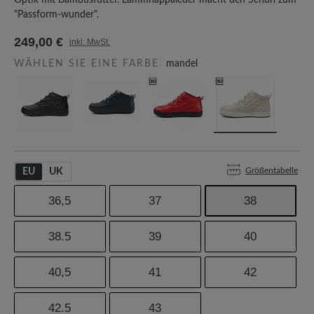
Optik mit Bambusfutter. Lammnappaleder macht den Schuh zum
"Passform-wunder".
249,00 €
inkl. MwSt.
WÄHLEN SIE EINE FARBE
mandel
Größentabelle
EU
UK
36,5
37
38
38.5
39
40
40,5
41
42
42.5
43