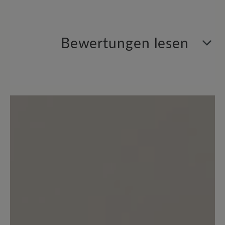
Bewertungen lesen
0 von 0 Bewertungen
Durchschnittliche Bewertung von
Bewerten Sie dieses Produkt!
Teilen Sie Ihre Erfahrungen mit anderen
Kunden.
Bewertung schreiben