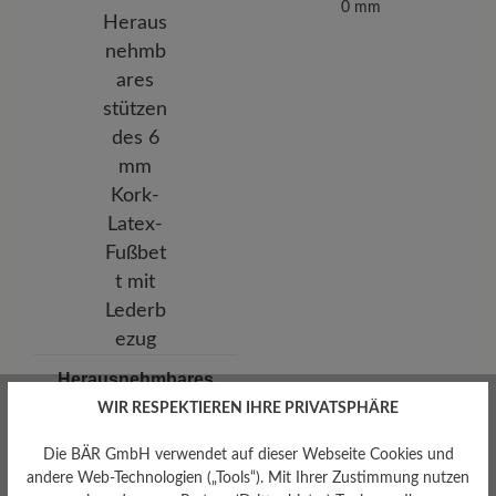
0 mm
Herausnehmbares
Fußbett
WIR RESPEKTIEREN IHRE PRIVATSPHÄRE
Herausnehmbares stützendes
6 mm Kork-Latex-Fußbett mit
Die BÄR GmbH verwendet auf dieser Webseite Cookies und
Lederbezug
andere Web-Technologien („Tools“). Mit Ihrer Zustimmung nutzen