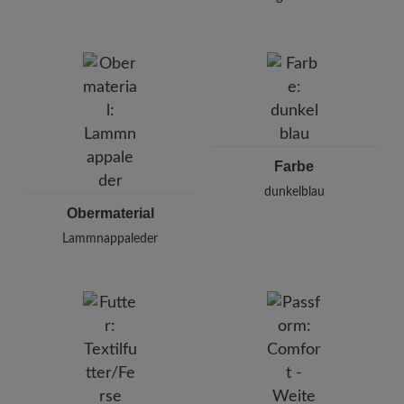
Halten Sie dabei einen Abstand von 20-30 cm
Marke:
BÄR
ein.
BÄR GmbH
Pleidelsheimer Str. 15/1, 74321 Bietigheim-Bissingen,
Deutschland
E-mail:
kundenbetreuung@baer-schuhe.de
Telefon: 0800 51 65 65 56 (gebührenfrei)
Farbe
dunkelblau
Obermaterial
Lammnappaleder