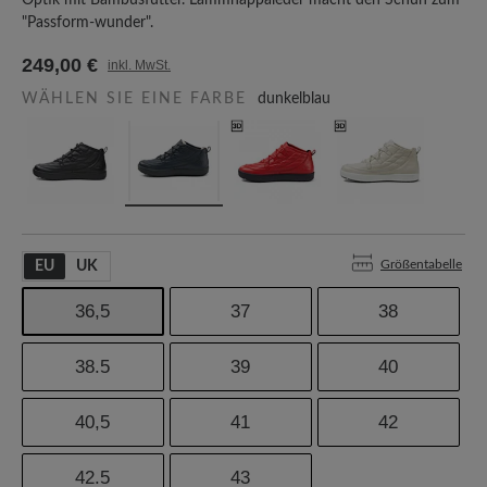
Optik mit Bambusfutter. Lammnappaleder macht den Schuh zum
"Passform-wunder".
249,00 €
inkl. MwSt.
WÄHLEN SIE EINE FARBE
dunkelblau
Größentabelle
EU
UK
36,5
37
38
38.5
39
40
40,5
41
42
42.5
43