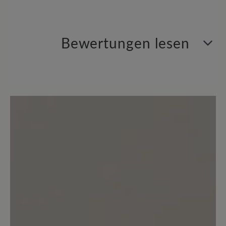
Bewertungen lesen
0 von 0 Bewertungen
Durchschnittliche Bewertung von
Bewerten Sie dieses Produkt!
Teilen Sie Ihre Erfahrungen mit anderen
Kunden.
Bewertung schreiben