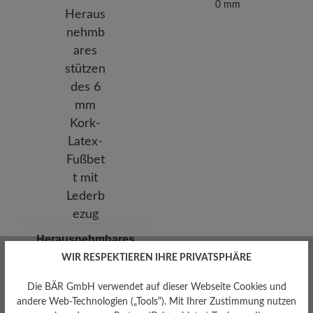
0 mm
Herausnehmbares
Fußbett
WIR RESPEKTIEREN IHRE PRIVATSPHÄRE
Herausnehmbares stützendes
6 mm Kork-Latex-Fußbett mit
Die BÄR GmbH verwendet auf dieser Webseite Cookies und
Lederbezug
andere Web-Technologien („Tools“). Mit Ihrer Zustimmung nutzen