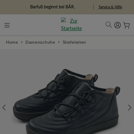
alt springen
Freiheitspioniere
Service & Hilfe
Home
Damenschuhe
Stiefeletten
Bildergalerie überspringen