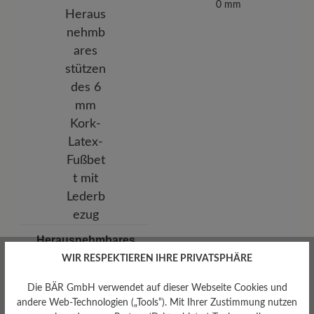
0 mm
Herausnehmbares
Fußbett
WIR RESPEKTIEREN IHRE PRIVATSPHÄRE
Herausnehmbares stützendes
6 mm Kork-Latex-Fußbett mit
Die BÄR GmbH verwendet auf dieser Webseite Cookies und
Lederbezug
andere Web-Technologien („Tools“). Mit Ihrer Zustimmung nutzen