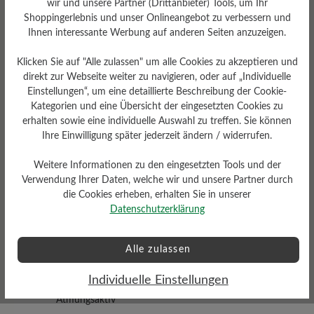
wir und unsere Partner (Drittanbieter) Tools, um Ihr
Shoppingerlebnis und unser Onlineangebot zu verbessern und
Ihnen interessante Werbung auf anderen Seiten anzuzeigen.
Klicken Sie auf "Alle zulassen" um alle Cookies zu akzeptieren und
direkt zur Webseite weiter zu navigieren, oder auf „Individuelle
Einstellungen“, um eine detaillierte Beschreibung der Cookie-
Kategorien und eine Übersicht der eingesetzten Cookies zu
Dämpfungsgrad
Schafthöhe Ca
erhalten sowie eine individuelle Auswahl zu treffen. Sie können
mittel
9 cm
Ihre Einwilligung später jederzeit ändern / widerrufen.
Weitere Informationen zu den eingesetzten Tools und der
Verwendung Ihrer Daten, welche wir und unsere Partner durch
die Cookies erheben, erhalten Sie in unserer
Datenschutzerklärung
Profilierung
Alle zulassen
griffig
Individuelle Einstellungen
Funktionalität
Atmungsaktiv