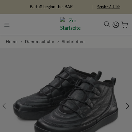
alt springen
Freiheitspioniere
Service & Hilfe
Home
Damenschuhe
Stiefeletten
Bildergalerie überspringen