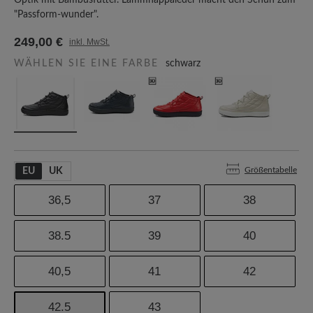
Optik mit Bambusfutter. Lammnappaleder macht den Schuh zum
"Passform-wunder".
249,00 €
inkl. MwSt.
WÄHLEN SIE EINE FARBE
schwarz
Größentabelle
EU
UK
36,5
37
38
38.5
39
40
40,5
41
42
42.5
43