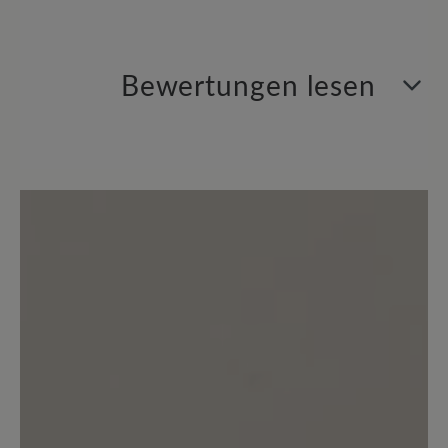
Bewertungen lesen
0 von 0 Bewertungen
Durchschnittliche Bewertung von
Bewerten Sie dieses Produkt!
Teilen Sie Ihre Erfahrungen mit anderen
Kunden.
Bewertung schreiben