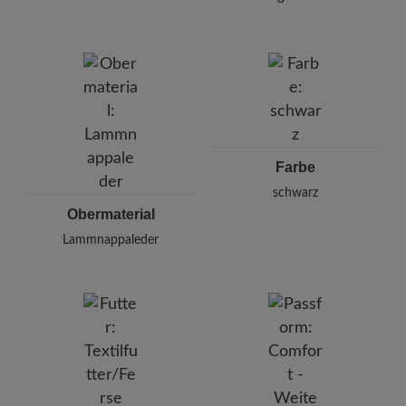
Halten Sie dabei einen Abstand von 20-30 cm
Marke:
BÄR
ein.
BÄR GmbH
Pleidelsheimer Str. 15/1, 74321 Bietigheim-Bissingen,
Deutschland
E-mail:
kundenbetreuung@baer-schuhe.de
Telefon: 0800 51 65 65 56 (gebührenfrei)
Farbe
schwarz
Obermaterial
Lammnappaleder