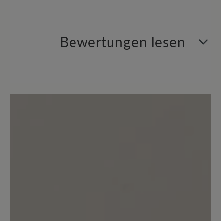
Bewertungen lesen
0 von 0 Bewertungen
Durchschnittliche Bewertung von
Bewerten Sie dieses Produkt!
Teilen Sie Ihre Erfahrungen mit anderen
Kunden.
Bewertung schreiben