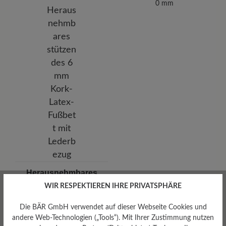
0 mm
Herausnehmbares
Fußbett
WIR RESPEKTIEREN IHRE PRIVATSPHÄRE
Herausnehmbares stützendes
6 mm Kork-Latex-Fußbett mit
Die BÄR GmbH verwendet auf dieser Webseite Cookies und
Lederbezug
andere Web-Technologien („Tools“). Mit Ihrer Zustimmung nutzen