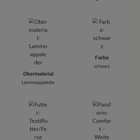
Halten Sie dabei einen Abstand von 20-30 cm
Marke:
BÄR
ein.
BÄR GmbH
Pleidelsheimer Str. 15/1, 74321 Bietigheim-Bissingen,
Deutschland
E-mail:
kundenbetreuung@baer-schuhe.de
Telefon: 0800 51 65 65 56 (gebührenfrei)
Farbe
schwarz
Obermaterial
Lammnappaleder