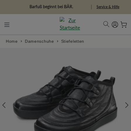
alt springen
Freiheitspioniere
Service & Hilfe
Home
Damenschuhe
Stiefeletten
Bildergalerie überspringen