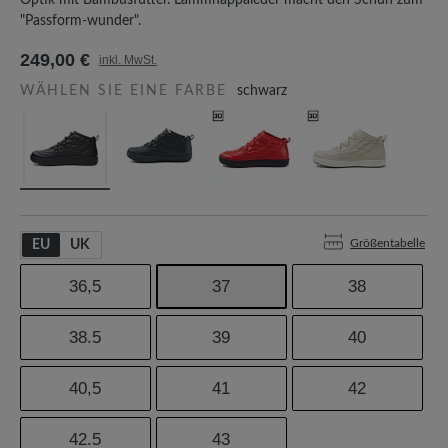
Optik mit Bambusfutter. Lammnappaleder macht den Schuh zum
"Passform-wunder".
249,00 €
inkl. MwSt.
WÄHLEN SIE EINE FARBE
schwarz
Größentabelle
EU
UK
36,5
37
38
38.5
39
40
40,5
41
42
42.5
43