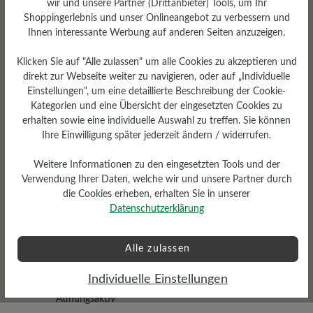
wir und unsere Partner (Drittanbieter) Tools, um Ihr
Shoppingerlebnis und unser Onlineangebot zu verbessern und
Ihnen interessante Werbung auf anderen Seiten anzuzeigen.
Klicken Sie auf "Alle zulassen" um alle Cookies zu akzeptieren und
direkt zur Webseite weiter zu navigieren, oder auf „Individuelle
Einstellungen“, um eine detaillierte Beschreibung der Cookie-
Kategorien und eine Übersicht der eingesetzten Cookies zu
Dämpfungsgrad
Schafthöhe Ca
erhalten sowie eine individuelle Auswahl zu treffen. Sie können
mittel
9 cm
Ihre Einwilligung später jederzeit ändern / widerrufen.
Weitere Informationen zu den eingesetzten Tools und der
Verwendung Ihrer Daten, welche wir und unsere Partner durch
die Cookies erheben, erhalten Sie in unserer
Datenschutzerklärung
Profilierung
Alle zulassen
griffig
Individuelle Einstellungen
Funktionalität
Atmungsaktiv