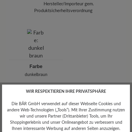
Hersteller/Importeur gem.
Produktsicherheitsverordnung
Marke: Leazy
Cap Martel GmbH
Musikantenweg 78, 60316 Frankfurt/Main, Deutschland
E-Mail: info@leazy.de
Farbe
dunkelbraun
WIR RESPEKTIEREN IHRE PRIVATSPHÄRE
Die BÄR GmbH verwendet auf dieser Webseite Cookies und
Bewertungen lesen
andere Web-Technologien („Tools“). Mit Ihrer Zustimmung nutzen
wir und unsere Partner (Drittanbieter) Tools, um Ihr
Shoppingerlebnis und unser Onlineangebot zu verbessern und
0 von 0 Bewertungen
Ihnen interessante Werbung auf anderen Seiten anzuzeigen.