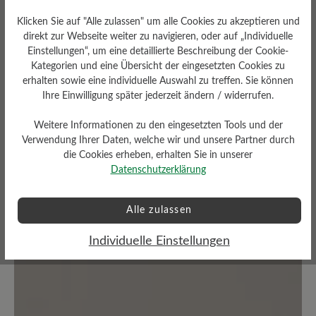
Klicken Sie auf "Alle zulassen" um alle Cookies zu akzeptieren und
direkt zur Webseite weiter zu navigieren, oder auf „Individuelle
Durchschnittliche Bewertung von
Einstellungen“, um eine detaillierte Beschreibung der Cookie-
Kategorien und eine Übersicht der eingesetzten Cookies zu
erhalten sowie eine individuelle Auswahl zu treffen. Sie können
Bewerten Sie dieses Produkt!
Ihre Einwilligung später jederzeit ändern / widerrufen.
Teilen Sie Ihre Erfahrungen mit anderen
Weitere Informationen zu den eingesetzten Tools und der
Kunden.
Verwendung Ihrer Daten, welche wir und unsere Partner durch
die Cookies erheben, erhalten Sie in unserer
Datenschutzerklärung
Bewertung schreiben
Alle zulassen
Individuelle Einstellungen
Keine Bewertungen gefunden. Teilen Sie Ihre Erfahrungen
mit anderen.