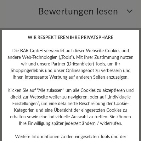
Bewertungen lesen
0 von 0 Bewertungen
WIR RESPEKTIEREN IHRE PRIVATSPHÄRE
Die BÄR GmbH verwendet auf dieser Webseite Cookies und
Durchschnittliche Bewertung von
andere Web-Technologien („Tools“). Mit Ihrer Zustimmung nutzen
wir und unsere Partner (Drittanbieter) Tools, um Ihr
Shoppingerlebnis und unser Onlineangebot zu verbessern und
Bewerten Sie dieses Produkt!
Ihnen interessante Werbung auf anderen Seiten anzuzeigen.
Teilen Sie Ihre Erfahrungen mit anderen
Klicken Sie auf "Alle zulassen" um alle Cookies zu akzeptieren und
direkt zur Webseite weiter zu navigieren, oder auf „Individuelle
Kunden.
Einstellungen“, um eine detaillierte Beschreibung der Cookie-
Kategorien und eine Übersicht der eingesetzten Cookies zu
Bewertung schreiben
erhalten sowie eine individuelle Auswahl zu treffen. Sie können
Ihre Einwilligung später jederzeit ändern / widerrufen.
Weitere Informationen zu den eingesetzten Tools und der