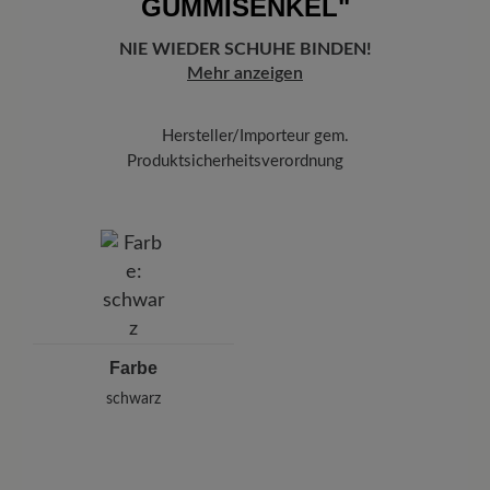
GUMMISENKEL"
Freuen Sie sich auf Ihr Paket!
Sobald Ihre Bestellung unser Lager in
Deutschland verlassen hat, erhalten Sie eine Versandbestätigung.
NIE WIEDER SCHUHE BINDEN!
Mit der beigefügten Sendungsnummer können Sie genau
Mehr anzeigen
nachverfolgen, wo sich Ihr neues BÄR Lieblingsstück gerade
befindet.
Hersteller/Importeur gem.
Produktsicherheitsverordnung
Marke: Leazy
Cap Martel GmbH
Musikantenweg 78, 60316 Frankfurt/Main, Deutschland
E-Mail: info@leazy.de
Farbe
schwarz