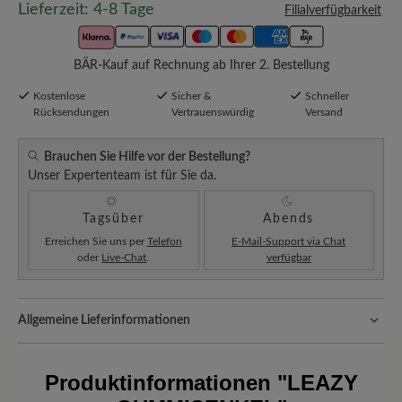
Lieferzeit: 4-8 Tage
Filialverfügbarkeit
BÄR-Kauf auf Rechnung ab Ihrer 2. Bestellung
Kostenlose
Sicher &
Schneller
Rücksendungen
Vertrauenswürdig
Versand
Brauchen Sie Hilfe vor der Bestellung?
Unser Expertenteam ist für Sie da.
Tagsüber
Abends
Erreichen Sie uns per
Telefon
E-Mail-Support via Chat
oder
Live-Chat
.
verfügbar
Allgemeine Lieferinformationen
Versand- und Verpackungskosten:
Unsere Standardkosten
betragen 5,90€ und werden automatisch Ihrem Warenkorb
Produktinformationen
"LEAZY
hinzugefügt – unabhängig vom Bestellwert.