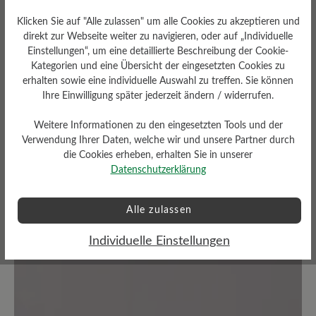
Klicken Sie auf "Alle zulassen" um alle Cookies zu akzeptieren und
direkt zur Webseite weiter zu navigieren, oder auf „Individuelle
Durchschnittliche Bewertung von
Einstellungen“, um eine detaillierte Beschreibung der Cookie-
Kategorien und eine Übersicht der eingesetzten Cookies zu
erhalten sowie eine individuelle Auswahl zu treffen. Sie können
Bewerten Sie dieses Produkt!
Ihre Einwilligung später jederzeit ändern / widerrufen.
Teilen Sie Ihre Erfahrungen mit anderen
Weitere Informationen zu den eingesetzten Tools und der
Kunden.
Verwendung Ihrer Daten, welche wir und unsere Partner durch
die Cookies erheben, erhalten Sie in unserer
Datenschutzerklärung
Bewertung schreiben
Alle zulassen
Individuelle Einstellungen
Keine Bewertungen gefunden. Teilen Sie Ihre Erfahrungen
mit anderen.