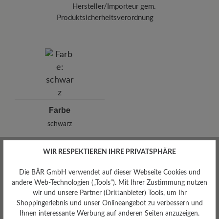
Hersteller/Importeur gem.
Produktsicherheitsverordnung
Marke: Leazy
Cap Martel GmbH
Musikantenweg 78, 60316 Frankfurt/Main, Deutschland
E-Mail: info@leazy.de
Farbe
schwarz
WIR RESPEKTIEREN IHRE PRIVATSPHÄRE
Die BÄR GmbH verwendet auf dieser Webseite Cookies und
Bewertungen lesen
andere Web-Technologien („Tools“). Mit Ihrer Zustimmung nutzen
wir und unsere Partner (Drittanbieter) Tools, um Ihr
Shoppingerlebnis und unser Onlineangebot zu verbessern und
0 von 0 Bewertungen
Ihnen interessante Werbung auf anderen Seiten anzuzeigen.