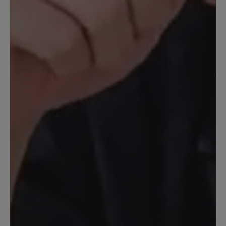
mir nicht so gefällt, ist der Geruch des
Lammfells, wenn man etwas schwitzt:
dann riecht es relativ streng und
animalisch, und das liegt nicht an
meinem Fuß ;). Vielleicht vergeht das mit
der Zeit. Die Einlegesohle ist recht dünn
aus Filz, das Fußbett nicht sonderlich
ausgeprägt. Da ich mir aber eh
orthopädische Einlagen machen lasse,
ist mir das egal. Das Schnüren empfinde
ich als etwas umständlich, da die
Schnürsenkel durch eine Schlaufe mit
der Zunge verbunden sind und sich
dadurch nicht so leicht festziehen
lassen. Achja, und lockere Strümpfe
rutschen leicht in den Stiefel rein. Trotz
alldem würde ich sie mir wieder kaufen,
denn ich habe keine anderen mit Fell