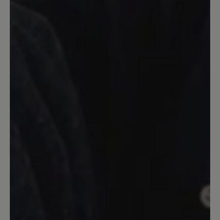
gefütterten Stiefel bei Bär gefunden.
Und Bär muss es halt sein :).