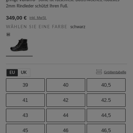
griffige Vibram®- Sohle ist rutschfest. Butterweiches, robustes
2mm Rindleder schützt Ihren Fuß.
349,00 €
inkl. MwSt.
WÄHLEN SIE EINE FARBE
schwarz
Größentabelle
EU
UK
39
40
40,5
41
42
42.5
43
44
44,5
45
46
46,5