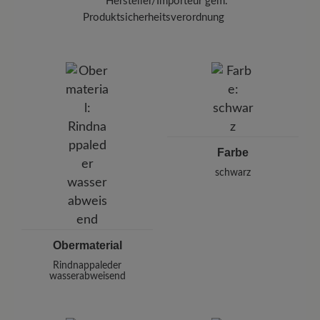
abschließend mit dem Imprägnierspray
Carbon
Hersteller/Importeur gem.
Pro (400 ml)
. Halten Sie dabei einen Abstand
Produktsicherheitsverordnung
von 20-30 cm und sprühen Sie die Oberfläche
Marke:
BÄR
gleichmäßig ein.
BÄR GmbH
Pleidelsheimer Str. 15/1, 74321 Bietigheim-Bissingen,
Deutschland
E-mail:
kundenbetreuung@baer-schuhe.de
Telefon: 0800 51 65 65 56 (gebührenfrei)
Farbe
schwarz
Obermaterial
Rindnappaleder
wasserabweisend