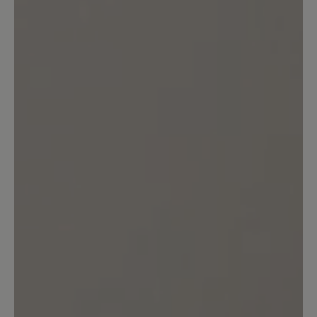
Bewertung mit 4 von 5 Sternen
Super Stiefel
Der Stiefel an sich gefällt mir sehr gut,
er ist wie erwartet sehr bequem und
echt super warm. Der Schuh hält auch
bei nassem Winterwetter dicht und der
Fuß schwitzt nicht. Einziger
Minuspunkt: nach 1 1/2 Monaten
Tragen sind schon beide Schnürsenkel
durchgerissen, sehr schade bei einem
Schuh dieser Preisklasse, aber zum
Glück leicht zu beheben. Der Schuh hält
mir hoffentlich ewig aber ich würde sie
nochmal kaufen