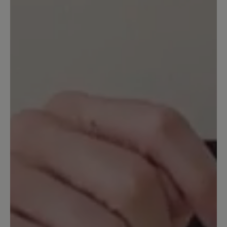
6. Januar 2026 15:06
Bewertung mit 4 von 5 Sternen
Hält warm und ist bequem (nur das
Futter riecht etwas streng)
Ich habe die Stiefel bei einem
Norwegen-Winterurlaub getestet und
für gut befunden. Die trockene Kälte
dort haben sie gut gemeistert. Bei -7°C
hatte ich aber zusätzlich noch dicke
Wollsocken an, sonst hätte ich kalte
Füße bekommen. Gut, dass ich mich für
eine halbe Größe größer entscheiden
hatte. Wie dicht sie im Schneematsch
sind, kann ich nicht sagen. Das
Lammfellfutter dürfte aber auch in
feuchtem Zustand noch wärmen. Was