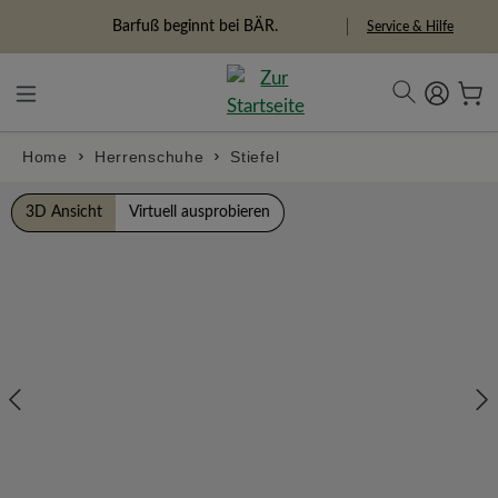
alt springen
Freiheitspioniere
Service & Hilfe
Home
Herrenschuhe
Stiefel
Bildergalerie überspringen
3D Ansicht
Virtuell ausprobieren