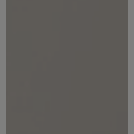
0%
Unbefriedigend (0)
Bewerten Sie dieses Produkt!
Teilen Sie Ihre Erfahrungen mit anderen
Kunden.
Bewertung schreiben
Sortiert nach
2
Bewertungen
22. Februar 2026 10:19