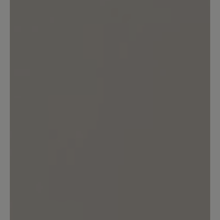
0%
Gut (0)
0%
Akzeptierbar (0)
0%
Unbefriedigend (0)
Bewerten Sie dieses Produkt!
Teilen Sie Ihre Erfahrungen mit anderen
Kunden.
Bewertung schreiben
Sortiert nach
2
Bewertungen