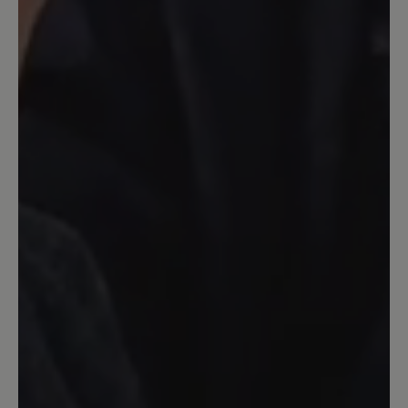
alldem würde ich sie mir wieder kaufen,
denn ich habe keine anderen mit Fell
gefütterten Stiefel bei Bär gefunden.
Und Bär muss es halt sein :).