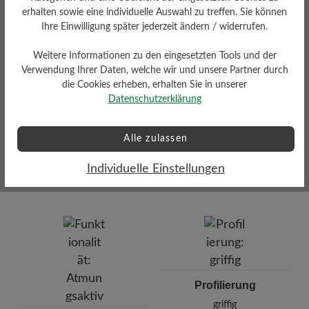
Herausnehmbare 4 mm
Filzeinlegesohle
erhalten sowie eine individuelle Auswahl zu treffen. Sie können
Ihre Einwilligung später jederzeit ändern / widerrufen.
Weitere Informationen zu den eingesetzten Tools und der
Verwendung Ihrer Daten, welche wir und unsere Partner durch
die Cookies erheben, erhalten Sie in unserer
Datenschutzerklärung
Dämpfungsgrad
Alle zulassen
Schafthöhe Ca
hoch
Individuelle Einstellungen
14,5 cm
Profilierung
griffig