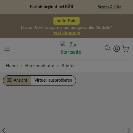
alt springen
Freiheitspioniere
Service & Hilfe
hello Sale
Bis zu -50% Ersparnis auf ausgewählte Modelle*
jetzt shoppen
Home
Herrenschuhe
Stiefel
Bildergalerie überspringen
3D Ansicht
Virtuell ausprobieren