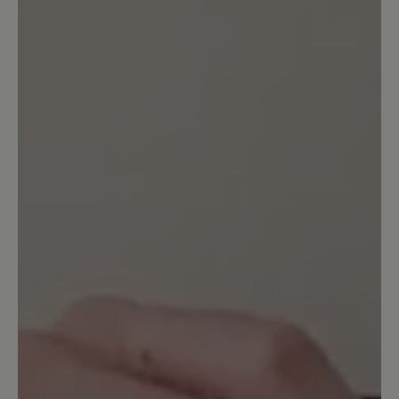
6. Januar 2026 15:06
Bewertung mit 4 von 5 Sternen
Hält warm und ist bequem (nur das
Futter riecht etwas streng)
Ich habe die Stiefel bei einem
Norwegen-Winterurlaub getestet und
für gut befunden. Die trockene Kälte
dort haben sie gut gemeistert. Bei -7°C
hatte ich aber zusätzlich noch dicke
Wollsocken an, sonst hätte ich kalte
Füße bekommen. Gut, dass ich mich für
eine halbe Größe größer entscheiden
hatte. Wie dicht sie im Schneematsch