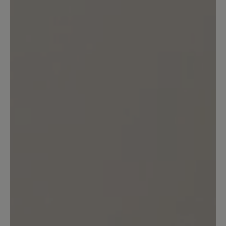
22. Februar 2026 10:19
Bewertung mit 4 von 5 Sternen
Super Stiefel
Der Stiefel an sich gefällt mir sehr gut,
er ist wie erwartet sehr bequem und
echt super warm. Der Schuh hält auch
bei nassem Winterwetter dicht und der
Fuß schwitzt nicht. Einziger
Minuspunkt: nach 1 1/2 Monaten
Tragen sind schon beide Schnürsenkel
durchgerissen, sehr schade bei einem
Schuh dieser Preisklasse, aber zum
Glück leicht zu beheben. Der Schuh hält
mir hoffentlich ewig aber ich würde sie
nochmal kaufen