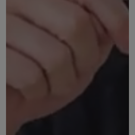
sind, kann ich nicht sagen. Das
Lammfellfutter dürfte aber auch in
feuchtem Zustand noch wärmen. Was
mir nicht so gefällt, ist der Geruch des
Lammfells, wenn man etwas schwitzt:
dann riecht es relativ streng und
animalisch, und das liegt nicht an
meinem Fuß ;). Vielleicht vergeht das mit
der Zeit. Die Einlegesohle ist recht dünn
aus Filz, das Fußbett nicht sonderlich
ausgeprägt. Da ich mir aber eh
orthopädische Einlagen machen lasse,
ist mir das egal. Das Schnüren empfinde
ich als etwas umständlich, da die
Schnürsenkel durch eine Schlaufe mit
der Zunge verbunden sind und sich
dadurch nicht so leicht festziehen
lassen. Achja, und lockere Strümpfe
rutschen leicht in den Stiefel rein. Trotz