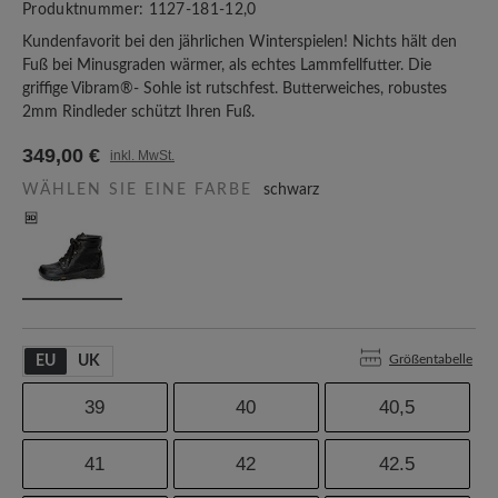
Produktnummer:
1127-181-12,0
Kundenfavorit bei den jährlichen Winterspielen! Nichts hält den
Fuß bei Minusgraden wärmer, als echtes Lammfellfutter. Die
griffige Vibram®- Sohle ist rutschfest. Butterweiches, robustes
2mm Rindleder schützt Ihren Fuß.
349,00 €
inkl. MwSt.
WÄHLEN SIE EINE FARBE
schwarz
Größentabelle
EU
UK
39
40
40,5
41
42
42.5