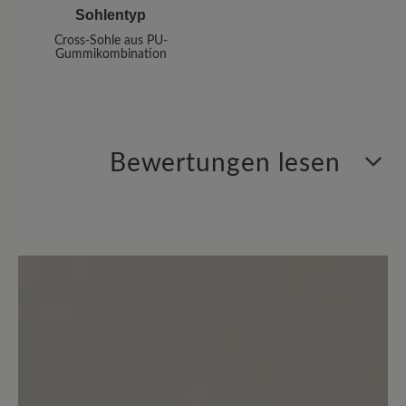
Sohlentyp
Cross-Sohle aus PU-
Gummikombination
Bewertungen lesen
2 von 2 Bewertungen
4 von 5 Sternen
Durchschnittliche Bewertung von
0%
Perfekt (0)
100%
Sehr gut (2)