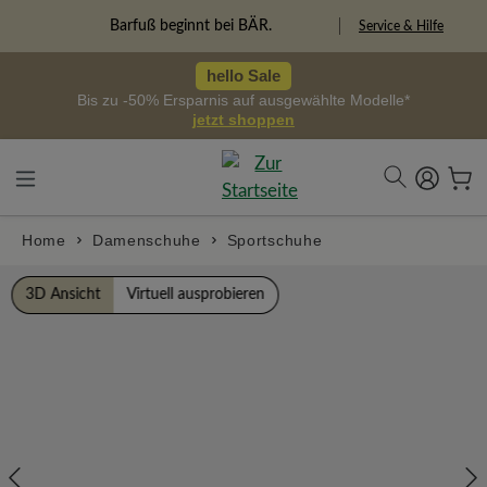
alt springen
Freiheitspioniere
Service & Hilfe
hello Sale
Bis zu -50% Ersparnis auf ausgewählte Modelle*
jetzt shoppen
Home
Damenschuhe
Sportschuhe
Bildergalerie überspringen
3D Ansicht
Virtuell ausprobieren