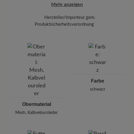
Mehr anzeigen
Hersteller/Importeur gem.
Produktsicherheitsverordnung
Marke:
BÄR
BÄR GmbH
Pleidelsheimer Str. 15/1, 74321 Bietigheim-Bissingen,
Deutschland
E-mail:
kundenbetreuung@baer-schuhe.de
Telefon: 0800 51 65 65 56 (gebührenfrei)
Farbe
schwarz
Obermaterial
Mesh, Kalbveloursleder