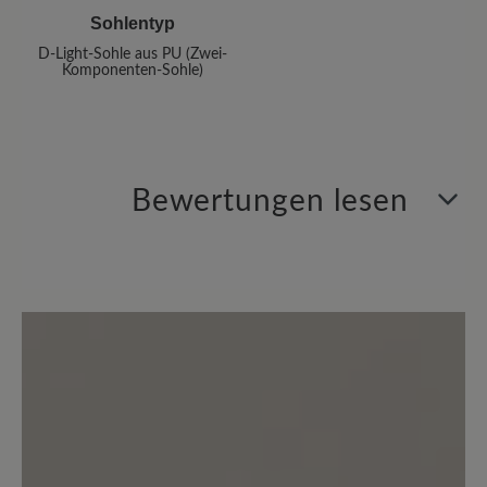
Sohlentyp
D-Light-Sohle aus PU (Zwei-
Komponenten-Sohle)
Bewertungen lesen
1 von 1 Bewertungen
5 von 5 Sternen
Durchschnittliche Bewertung von
100%
Perfekt (1)
0%
Sehr gut (0)