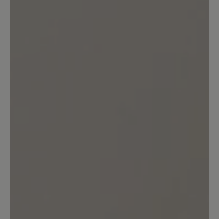
15. November 2025 09:26
Bewertung mit 5 von 5 Sternen
flotte Sneaker
Der Schuh ist sehr modisch, chickund
bequem; die Passform ist gut, ich trage
sogar meine verschriebenen Einlagen