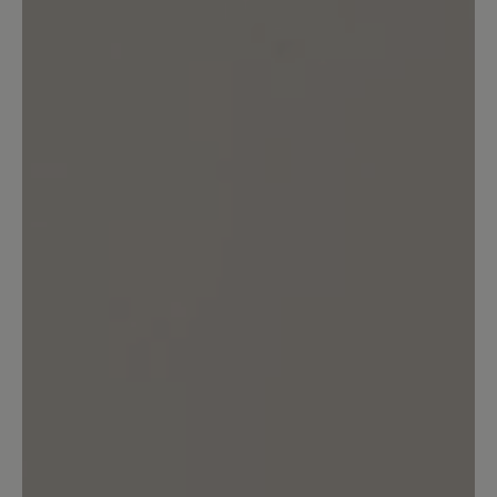
0%
Gut (0)
0%
Akzeptierbar (0)
0%
Unbefriedigend (0)
Bewerten Sie dieses Produkt!
Teilen Sie Ihre Erfahrungen mit anderen
Kunden.
Bewertung schreiben
Sortiert nach
1
Bewertung