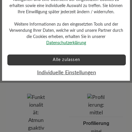
Herausnehmbares Softness-
erhalten sowie eine individuelle Auswahl zu treffen. Sie können
Fußbett 4 mm mit Textilbezug
Ihre Einwilligung später jederzeit ändern / widerrufen.
Weitere Informationen zu den eingesetzten Tools und der
Verwendung Ihrer Daten, welche wir und unsere Partner durch
die Cookies erheben, erhalten Sie in unserer
Datenschutzerklärung
Alle zulassen
Dämpfungsgrad
Gewicht Ca. Pro Schuh
mittel
Individuelle Einstellungen
320 gr
Profilierung
mittel