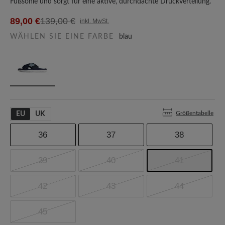
Fußsohle und sorgt für eine aktive, durchdachte Druckverteilung.
89,00 €
139,00 €
inkl. MwSt.
WÄHLEN SIE EINE FARBE
blau
Größentabelle
EU
UK
36
37
38
39
40
41
42
43
44
45