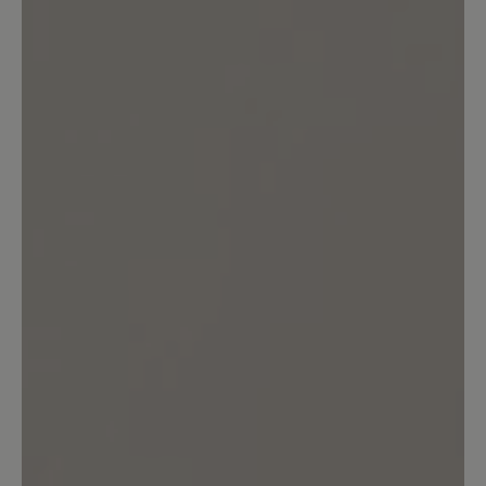
Bewerten Sie dieses Produkt!
Teilen Sie Ihre Erfahrungen mit anderen
Kunden.
Bewertung schreiben
Keine Bewertungen gefunden. Teilen Sie Ihre Erfahrungen
mit anderen.