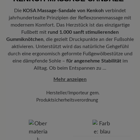
Passform:
Comfort - Weite Passform (H) - Für normale bis
Deutschland verlassen hat, erhalten Sie eine Versandbestätigung.
kräftige Füße
Die
KOSA Massage-Sandale von Kenkoh
verbindet
Mit der beigefügten Sendungsnummer können Sie genau
jahrhundertealte Prinzipien der Reflexzonenmassage mit
Vorteil der Sohle:
Leichte EVA-Sohle mit Gummiprofil vereint
nachverfolgen, wo sich Ihr neues BÄR Lieblingsstück gerade
maximale Dämpfung und geringes Gewicht mit zuverlässigem
befindet.
modernem Komfort. Das Herzstück ist das einzigartige
Grip.
Fußbett mit
rund 1.000 sanft stimulierenden
Gummiknötchen
, die gezielt Druckpunkte an der Fußsohle
aktivieren. Unterstützt wird das natürliche Gehgefühl
durch eine ergonomisch geformte Fußgewölbestütze und
eine dämpfende Sohle –
für angenehme Stabilität
im
Alltag. Ob beim Entspannen zu …
Mehr anzeigen
Hersteller/Importeur gem.
Produktsicherheitsverordnung
Marke: Kenkoh
BÄR GmbH
Pleidelsheimer Str. 15/1, 74321 Bietigheim-Bissingen,
Deutschland
E-Mail: kundenbetreuung@baer-schuhe.de