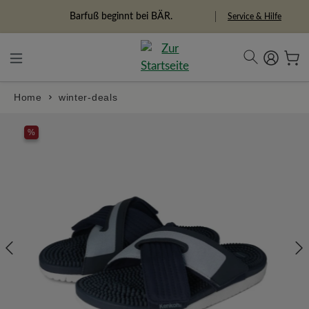
alt springen
Freiheitspioniere
Service & Hilfe
Home
winter-deals
Bildergalerie überspringen
%