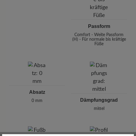
Passform
Comfort - Weite Passform
(H) - Für normale bis kräftige
Füße
Absatz
Dämpfungsgrad
0 mm
mittel