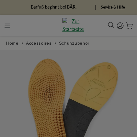
alt springen
Freiheitspioniere
Service & Hilfe
Home
Accessoires
Schuhzubehör
Bildergalerie überspringen