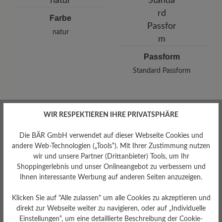
Telefon: 0800 51 65 65 56
Farbe
natur
Passform
Standard Passform
WIR RESPEKTIEREN IHRE PRIVATSPHÄRE
Bewertungen lesen
Die BÄR GmbH verwendet auf dieser Webseite Cookies und
andere Web-Technologien („Tools“). Mit Ihrer Zustimmung nutzen
wir und unsere Partner (Drittanbieter) Tools, um Ihr
1 von 1 Bewertungen
Shoppingerlebnis und unser Onlineangebot zu verbessern und
Ihnen interessante Werbung auf anderen Seiten anzuzeigen.
1 von 5 Sternen
Durchschnittliche Bewertung von
Klicken Sie auf "Alle zulassen" um alle Cookies zu akzeptieren und
direkt zur Webseite weiter zu navigieren, oder auf „Individuelle
Einstellungen“, um eine detaillierte Beschreibung der Cookie-