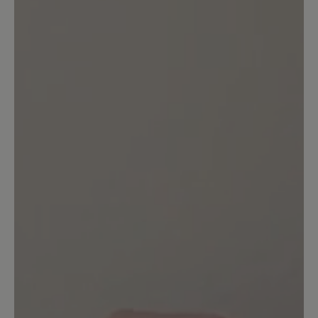
Sortiert nach
1
Bewertung
6. Juli 2025 06:52
Bewertung mit 1 von 5 Sternen
Eine echte Herausforderung
Ich trage zu 95% Barfußschuhe und bin
einiges gewöhnt aber diese Sohlen
erzeugen zu anfangs ein Gefühl als
würde man auf Nagelköpfen laufen. Ich
gebe zu, vielleicht habe ich es beim
ersten Versuch mit der Tragezeit
übertrieben, daher werde ich mich nun
an die 10 Min. Eingewöhnungszeit