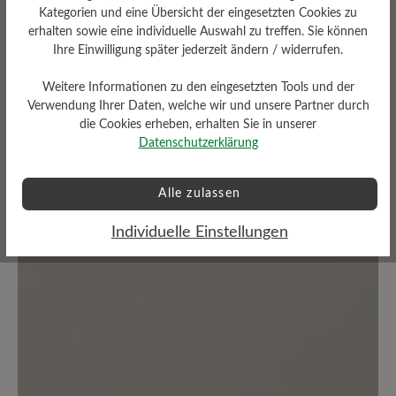
Kategorien und eine Übersicht der eingesetzten Cookies zu
0%
Perfekt (0)
erhalten sowie eine individuelle Auswahl zu treffen. Sie können
Ihre Einwilligung später jederzeit ändern / widerrufen.
0%
Sehr gut (0)
Weitere Informationen zu den eingesetzten Tools und der
0%
Gut (0)
Verwendung Ihrer Daten, welche wir und unsere Partner durch
die Cookies erheben, erhalten Sie in unserer
0%
Akzeptierbar (0)
Datenschutzerklärung
100%
Unbefriedigend (1)
Alle zulassen
Individuelle Einstellungen
Bewerten Sie dieses Produkt!
Teilen Sie Ihre Erfahrungen mit anderen
Kunden.
Bewertung schreiben