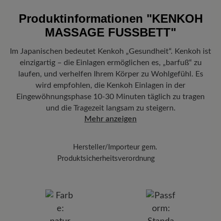
Versand- und Verpackungskosten:
Unsere Standardkosten
betragen 5,90€ und werden automatisch Ihrem Warenkorb
Produktinformationen
"KENKOH
hinzugefügt – unabhängig vom Bestellwert.
MASSAGE FUSSBETT"
Freuen Sie sich auf Ihr Paket!
Sobald Ihre Bestellung unser Lager in
Deutschland verlassen hat, erhalten Sie eine Versandbestätigung.
Im Japanischen bedeutet Kenkoh „Gesundheit“. Kenkoh ist
Mit der beigefügten Sendungsnummer können Sie genau
einzigartig – die Einlagen ermöglichen es, „barfuß“ zu
nachverfolgen, wo sich Ihr neues BÄR Lieblingsstück gerade
befindet.
laufen, und verhelfen Ihrem Körper zu Wohlgefühl. Es
wird empfohlen, die Kenkoh Einlagen in der
Eingewöhnungsphase 10-30 Minuten täglich zu tragen
und die Tragezeit langsam zu steigern.
Mehr anzeigen
Hersteller/Importeur gem.
Produktsicherheitsverordnung
Marke: Kenkoh
BÄR GmbH
Pleidelsheimer Str. 15/1, 74321 Bietigheim-Bissingen,
Deutschland
E-Mail: kundenbetreuung@baer-schuhe.de