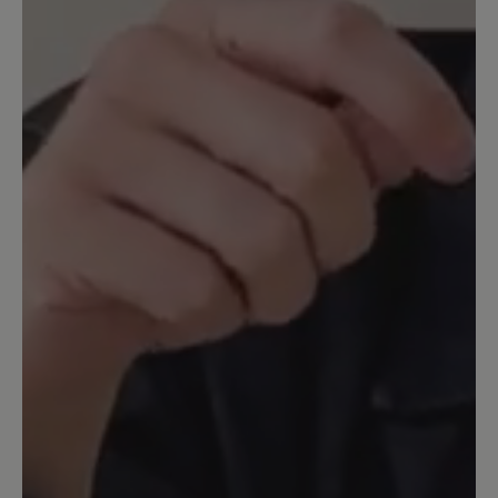
halten. Meine Muskulatur hat jedoch
sofort reagiert. Warme Füße, die
Waden, der Rücken, da scheint etwas zu
passieren und das ist gut so. Schwierig
ist es jedoch die passenden Schuhe für
die Einlagen zu finden da sie viel Platz im
Schuh einnehmen auch wenn die
üblichen Einlagen entfernt werden.
Hätte ich sie nicht vorher auf meine
Größe zurechtgeschnitten, wären sie
aus diesem Grunde wohl retourniert
worden. Daher die Bitte an Bär: darauf
hinweisen! Ich habe bestimmt 20 Paar
Bär Schuhe durchprobiert und hatte nur
bei einem Lederpaar Glück, obwohl
dieses dann auch auf Dauer ausleiert.
Ich gebe nur 1 Punkt da der Hinweis
fehlte das sie so viel Raum im Schuh
einnehmen. Die Wirkung kann ich noch