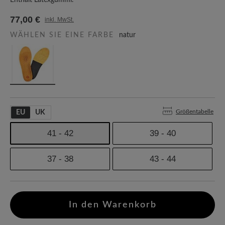
Enthält Latexgummi.
77,00 €
inkl. MwSt.
WÄHLEN SIE EINE FARBE
natur
Größentabelle
EU
UK
41 - 42
39 - 40
37 - 38
43 - 44
In den Warenkorb