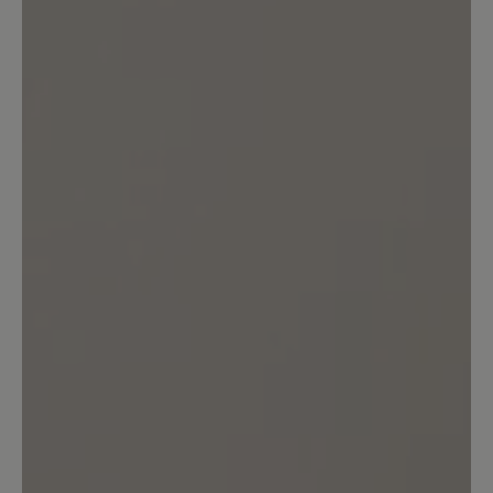
Bewertung schreiben
Sortiert nach
1
Bewertung
3. August 2025 13:00
Bewertung mit 3 von 5 Sternen
Material gefällt nicht
So schön in lila! Das Material fühlt sich
am Fuß aber nicht so gut an, sehr
künstlich und unflexibel. Habe mich
dann für Judy entschieden.