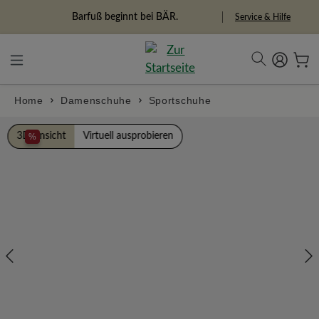
alt springen
Freiheitspioniere
Service & Hilfe
Home
Damenschuhe
Sportschuhe
Bildergalerie überspringen
3D Ansicht
Virtuell ausprobieren
%