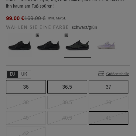
Sohle – ideal fürs Gym, Yoga und Hallensport. So leicht, dass Sie
ihn kaum am Fuß spüren!
99,00 €
169,00 €
inkl. MwSt.
WÄHLEN SIE EINE FARBE
schwarz/grün
Größentabelle
EU
UK
36
36,5
37
38
38.5
39
40
40,5
41
42