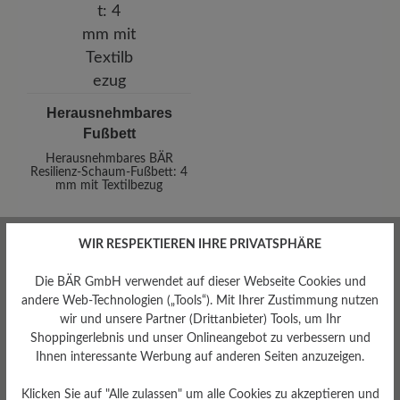
Herausnehmbares
Fußbett
Herausnehmbares BÄR
Resilienz-Schaum-Fußbett: 4
mm mit Textilbezug
WIR RESPEKTIEREN IHRE PRIVATSPHÄRE
Die BÄR GmbH verwendet auf dieser Webseite Cookies und
andere Web-Technologien („Tools“). Mit Ihrer Zustimmung nutzen
wir und unsere Partner (Drittanbieter) Tools, um Ihr
Shoppingerlebnis und unser Onlineangebot zu verbessern und
Dämpfungsgrad
Ihnen interessante Werbung auf anderen Seiten anzuzeigen.
Gewicht Ca. Pro Schuh
gering
Klicken Sie auf "Alle zulassen" um alle Cookies zu akzeptieren und
232 gr