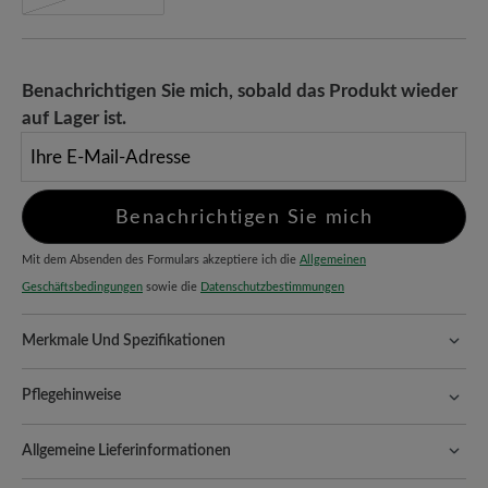
Benachrichtigen Sie mich, sobald das Produkt wieder
auf Lager ist.
Ihre E-Mail-Adresse
Benachrichtigen Sie mich
Mit dem Absenden des Formulars akzeptiere ich die
Allgemeinen
Geschäftsbedingungen
sowie die
Datenschutzbestimmungen
Merkmale Und Spezifikationen
Freeyourfeet!
Die perfekte Passform mit 100% Zehenfreiheit.
Natürlich geformte Schuhe, handgefertigt hergestellt.
Pflegehinweise
Komfort für jeden Schritt:
Textil überzeugt durch seine Leichtigkeit
Textilschuhe sind leicht, atmungsaktiv und vielseitig – mit der
und Atmungsaktivität. Zudem passt sich das flexible Material ideal
Allgemeine Lieferinformationen
richtigen Pflege bleiben sie frisch, farbintensiv und optimal
der Fußform an.
geschützt. So geht’s:
Versand- und Verpackungskosten:
Unsere Standardkosten